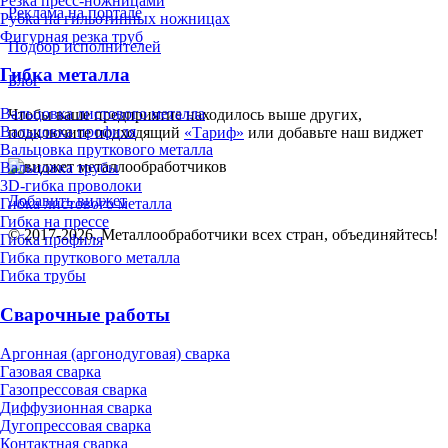
Резка пресс-ножницами
Реклама на портале
Рубка на гильотинных ножницах
Фигурная резка труб
Подбор исполнителей
Гибка металла
Блог
Вальцовка листового металла
Чтобы ваше предприятие находилось выше других,
Вальцовка профиля
подключите подходящий
«Тариф»
или добавьте наш виджет
Вальцовка пруткового металла
Вальцовка трубы
3D-гибка проволоки
Добавить виджет
Гибка листового металла
Гибка на прессе
© 2017-2026. Металлообработчики всех стран, объединяйтесь!
Гибка профиля
Гибка пруткового металла
Гибка трубы
Сварочные работы
Аргонная (аргонодуговая) сварка
Газовая сварка
Газопрессовая сварка
Диффузионная сварка
Дугопрессовая сварка
Контактная сварка