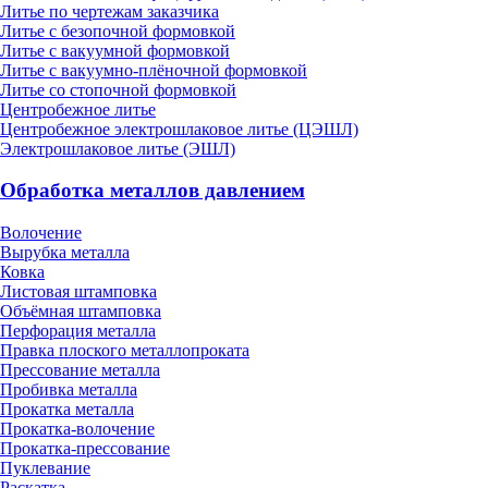
Литье по чертежам заказчика
Литье с безопочной формовкой
Литье с вакуумной формовкой
Литье с вакуумно-плёночной формовкой
Литье со стопочной формовкой
Центробежное литье
Центробежное электрошлаковое литье (ЦЭШЛ)
Электрошлаковое литье (ЭШЛ)
Обработка металлов давлением
Волочение
Вырубка металла
Ковка
Листовая штамповка
Объёмная штамповка
Перфорация металла
Правка плоского металлопроката
Прессование металла
Пробивка металла
Прокатка металла
Прокатка-волочение
Прокатка-прессование
Пуклевание
Раскатка