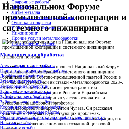
Сварочные работы
Национальном Форуме
3D-печать
Литьё металла
промышленной кооперации и
Обработка металлов давлением
Очистка и покраска
системного инжиниринга
Лаборатория и контроль
Инжиниринг
Прочие услуги металлообработки
Изготовление деталей
Механическая обработка
Новости портала
Алмазно-расточные работы
23 мая 2023 года в Москве прошел I Национальный Форум
Горизонтально-расточные работы
промышленной кооперации и системного инжиниринга,
Долбёжная обработка
организованный Торгово-промышленной палатой России в
Заточка инструмента
рамках международной выставки «Металлообработка-2023».
Зенкерование отверстий
В тематической сессии, посвященной развитию
Зубодолбёжная обработка
промышленной кооперации в России и Евразийском
Зубофрезерная обработка
экономическом союзе, принял участие основатель и
Зубошлифовальные работы
руководитель цифровой платформы
Координатно-расточные работы
«Металлообработчики.ру» Антон Чугаев. Он рассказал
Круглошлифовальные работы
участникам Форума о существующих проблемах,
Механическая обработка на обрабатывающем центре
препятствующих развитию промышленной кооперации, и о
Накатка резьбы
способах их решения с помощью созданной цифровой
Нарезание резьбы
платформы.