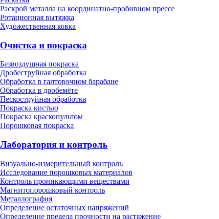
Раскрой металла на координатно-пробивном прессе
Ротационная вытяжка
Художественная ковка
Очистка и покраска
Безвоздушная покраска
Дробеструйная обработка
Обработка в галтовочном барабане
Обработка в дробемёте
Пескоструйная обработка
Покраска кистью
Покраска краскопультом
Порошковая покраска
Лаборатория и контроль
Визуально-измерительный контроль
Исследование порошковых материалов
Контроль проникающими веществами
Магнитопорошковый контроль
Металлография
Определение остаточных напряжений
Определение предела прочности на растяжение