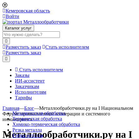
Кемеровская область
Войти
Каталог услуг
Разместить заказ
Стать исполнителем
Разместить заказ
Стать исполнителем
Заказы
ИИ-ассистент
Заказчикам
Исполнителям
Тарифы
Главная
—
Блог
—
Металлообработчики.ру на I Национальном
Механическая обработка
Форуме промышленной кооперации и системного
Термическая обработка
инжиниринга
Химико-термическая обработка
Резка металла
Металлообработчики.ру на I
Гибка металла