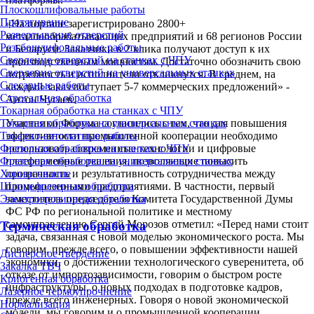
Плоскошлифовальные работы
Протягивание
«На портале зарегистрировано 2800+
Развертывание отверстий
металлообрабатывающих предприятий и 68 регионов России
Резьбошлифовальные работы
и Беларуси. Заказчики в 2 клика получают доступ к их
Сверление отверстий на станках с ЧПУ
производственным мощностям. Достаточно обозначить свою
Сверление отверстий на универсальных станках
потребность и исполнители откликнутся. В среднем, на
Слесарные работы
каждый заказ поступает 5-7 коммерческих предложений» -
Строгальная обработка
Антон Чугаев.
Токарная обработка на станках с ЧПУ
Участники Форума согласились с тем, что для повышения
Токарная обработка на универсальных станках
эффективности промышленной кооперации необходимо
Токарно-автоматные работы
использовать современные технологии и цифровые
Фрезерная обработка на станках с ЧПУ
платформенные решения, позволяющие повысить
Фрезерная обработка на универсальных станках
прозрачность и результативность сотрудничества между
Хонингование
промышленными предприятиями. В частности, первый
Шлицефрезерная обработка
заместитель председателя Комитета Государственной Думы
Электроэрозионная обработка
ФС РФ по региональной политике и местному
самоуправлению Сергей Морозов отметил: «Перед нами стоит
Термическая обработка
задача, связанная с новой моделью экономического роста. Мы
говорим, прежде всего, о повышении эффективности нашей
Дисперсное твердение
экономики, о достижении технологического суверенитета, об
Закалка ТВЧ
отказе от импортозависимости, говорим о быстром росте
Криогенная обработка
инфраструктуры, о новых подходах в подготовке кадров,
Лазерное термоупрочнение
прежде всего инженерных. Говоря о новой экономической
Нормализация
модели, мы говорим и о промышленной кооперации.