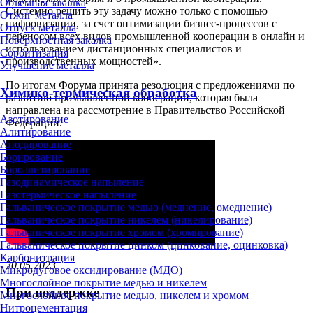
Объёмная закалка
Системно решить эту задачу можно только с помощью
Отжиг металла
цифровизации, за счет оптимизации бизнес-процессов с
Отпуск металла
переносом всех видов промышленной кооперации в онлайн и
Поверхностная закалка
использованием дистанционных специалистов и
Сорбитизация
производственных мощностей».
Улучшение металла
По итогам Форума принята резолюция с предложениями по
Химико-термическая обработка
развитию промышленной кооперации, которая была
направлена на рассмотрение в Правительство Российской
Азотирование
Федерации.
Алитирование
Анодирование
Борирование
Бороалитирование
Газодинамическое напыление
Газотермическое напыление
Гальваническое покрытие медью (меднение, омеднение)
Гальваническое покрытие никелем (никелирование)
Гальваническое покрытие хромом (хромирование)
Гальваническое покрытие цинком (цинкование, оцинковка)
Карбонитрация
30.05.2023
Микродуговое оксидирование (МДО)
Многослойное покрытие медью и никелем
При поддержке
Многослойное покрытие медью, никелем и хромом
Нитроцементация