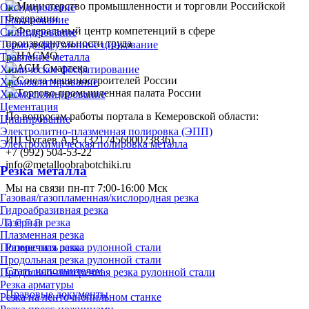
Оксидирование
Плакирование
Силицирование
Термодиффузионное цинкование
Травление металла
Химическое фосфатирование
Хромоалитирование
Хромосилицирование
Цементация
По вопросам работы портала в Кемеровской области:
Цианирование
Электролитно-плазменная полировка (ЭПП)
ИП Чугаев А.В. (321745600023836)
Электрохимическая полировка металла
+7 (992) 504-53-22
info@metalloobrabotchiki.ru
Резка металла
Мы на связи пн-пт 7:00-16:00 Мск
Газовая/газопламенная/кислородная резка
Гидроабразивная резка
Лазерная резка
Плазменная резка
Поперечная резка рулонной стали
Разместить заказ
Продольная резка рулонной стали
Стать исполнителем
Продольно-поперечная резка рулонной стали
Резка арматуры
Правовые документы
Резка на ленточнопильном станке