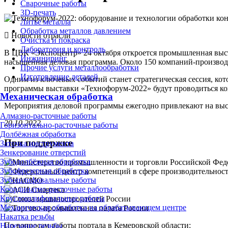
Сварочные работы
3D-печать
Литьё металла
Обработка металлов давлением
Новости отрасли
Очистка и покраска
Лаборатория и контроль
В ЦВК «Экспоцентр» 24 октября откроется промышленная выст
Инжиниринг
насыщенная деловая программа. Около 150 компаний-произво
Прочие услуги металлообработки
Изготовление деталей
Одним из ключевых событий станет стратегическая сессия, ко
программы выставки «Технофорум-2022» будут проводиться ко
Механическая обработка
Мероприятия деловой программы ежегодно привлекают на выст
Алмазно-расточные работы
20.10.2022
Горизонтально-расточные работы
Долбёжная обработка
При поддержке
Заточка инструмента
Зенкерование отверстий
Зубодолбёжная обработка
Зубофрезерная обработка
Зубошлифовальные работы
Координатно-расточные работы
Круглошлифовальные работы
Механическая обработка на обрабатывающем центре
Накатка резьбы
По вопросам работы портала в Кемеровской области:
Нарезание резьбы