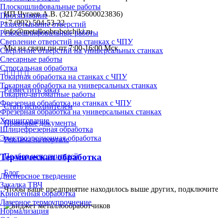
Плоскошлифовальные работы
ИП Чугаев А.В. (321745600023836)
Протягивание
+7 (992) 504-53-22
Развертывание отверстий
info@metalloobrabotchiki.ru
Резьбошлифовальные работы
Сверление отверстий на станках с ЧПУ
Мы на связи пн-пт 7:00-16:00 Мск
Сверление отверстий на универсальных станках
Слесарные работы
Строгальная обработка
Токарная обработка на станках с ЧПУ
Токарная обработка на универсальных станках
Разместить заказ
Токарно-автоматные работы
Фрезерная обработка на станках с ЧПУ
Стать исполнителем
Фрезерная обработка на универсальных станках
Хонингование
Правовые документы
Шлицефрезерная обработка
Электроэрозионная обработка
Реклама на портале
Термическая обработка
Подбор исполнителей
Блог
Дисперсное твердение
Закалка ТВЧ
Чтобы ваше предприятие находилось выше других, подключит
Криогенная обработка
Лазерное термоупрочнение
Нормализация