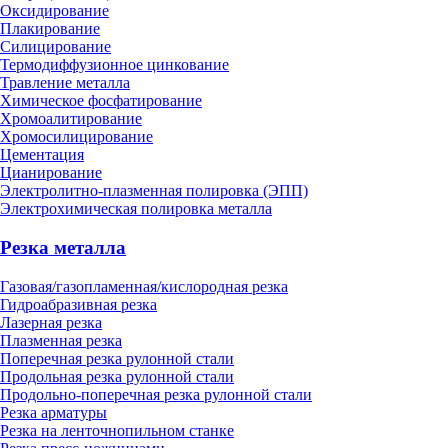
Оксидирование
Плакирование
Силицирование
Термодиффузионное цинкование
Травление металла
Химическое фосфатирование
Хромоалитирование
Хромосилицирование
Цементация
Цианирование
Электролитно-плазменная полировка (ЭПП)
Электрохимическая полировка металла
Резка металла
Газовая/газопламенная/кислородная резка
Гидроабразивная резка
Лазерная резка
Плазменная резка
Поперечная резка рулонной стали
Продольная резка рулонной стали
Продольно-поперечная резка рулонной стали
Резка арматуры
Резка на ленточнопильном станке