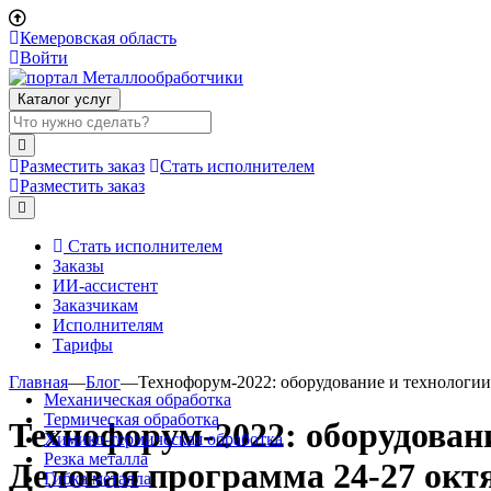
Кемеровская область
Войти
Каталог услуг
Разместить заказ
Стать исполнителем
Разместить заказ
Стать исполнителем
Заказы
ИИ-ассистент
Заказчикам
Исполнителям
Тарифы
Главная
—
Блог
—
Технофорум-2022: оборудование и технологии 
Механическая обработка
Термическая обработка
Технофорум-2022: оборудован
Химико-термическая обработка
Резка металла
Деловая программа 24-27 октя
Гибка металла