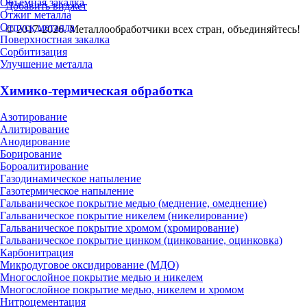
Объёмная закалка
Добавить виджет
Отжиг металла
Отпуск металла
© 2017-2026. Металлообработчики всех стран, объединяйтесь!
Поверхностная закалка
Сорбитизация
Улучшение металла
Химико-термическая обработка
Азотирование
Алитирование
Анодирование
Борирование
Бороалитирование
Газодинамическое напыление
Газотермическое напыление
Гальваническое покрытие медью (меднение, омеднение)
Гальваническое покрытие никелем (никелирование)
Гальваническое покрытие хромом (хромирование)
Гальваническое покрытие цинком (цинкование, оцинковка)
Карбонитрация
Микродуговое оксидирование (МДО)
Многослойное покрытие медью и никелем
Многослойное покрытие медью, никелем и хромом
Нитроцементация