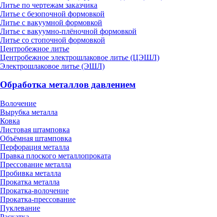
Литье по чертежам заказчика
Литье с безопочной формовкой
Литье с вакуумной формовкой
Литье с вакуумно-плёночной формовкой
Литье со стопочной формовкой
Центробежное литье
Центробежное электрошлаковое литье (ЦЭШЛ)
Электрошлаковое литье (ЭШЛ)
Обработка металлов давлением
Волочение
Вырубка металла
Ковка
Листовая штамповка
Объёмная штамповка
Перфорация металла
Правка плоского металлопроката
Прессование металла
Пробивка металла
Прокатка металла
Прокатка-волочение
Прокатка-прессование
Пуклевание
Раскатка