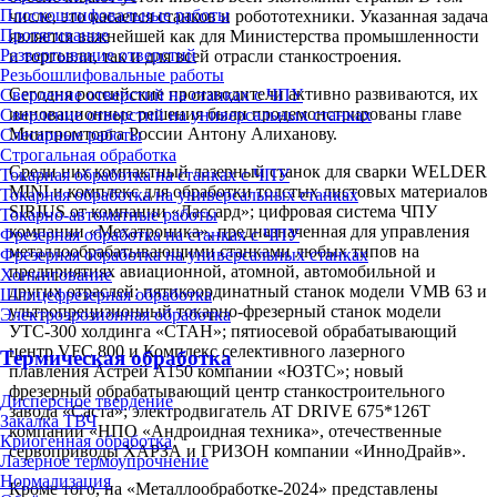
Плоскошлифовальные работы
числе, это касается станков и робототехники. Указанная задача
Протягивание
является важнейшей как для Министерства промышленности
Развертывание отверстий
и торговли, так и для всей отрасли станкостроения.
Резьбошлифовальные работы
Сегодня российские производители активно развиваются, их
Сверление отверстий на станках с ЧПУ
инновационные решения были продемонстрированы главе
Сверление отверстий на универсальных станках
Минпромторга России Антону Алиханову.
Слесарные работы
Строгальная обработка
Среди них компактный лазерный станок для сварки WELDER
Токарная обработка на станках с ЧПУ
MINI и комплекс для обработки толстых листовых материалов
Токарная обработка на универсальных станках
SIRIUS от компании «Лассард»; цифровая система ЧПУ
Токарно-автоматные работы
компании «Мехатроника», предназначенная для управления
Фрезерная обработка на станках с ЧПУ
металлообрабатывающими станками любых типов на
Фрезерная обработка на универсальных станках
предприятиях авиационной, атомной, автомобильной и
Хонингование
других отраслей; пятикоординатный станок модели VMB 63 и
Шлицефрезерная обработка
ультропрецизионный токарно-фрезерный станок модели
Электроэрозионная обработка
УТС-300 холдинга «СТАН»; пятиосевой обрабатывающий
центр VFC 800 и Комплекс селективного лазерного
Термическая обработка
плавления Астрей А150 компании «ЮЗТС»; новый
фрезерный обрабатывающий центр станкостроительного
Дисперсное твердение
завода «Саста»; электродвигатель AT DRIVE 675*126Т
Закалка ТВЧ
компании «НПО «Андроидная техника», отечественные
Криогенная обработка
сервоприводы ХАРЗА и ГРИЗОН компании «ИнноДрайв».
Лазерное термоупрочнение
Нормализация
Кроме того, на «Металлообработке-2024» представлены