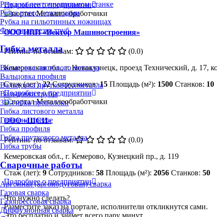
Резка на ленточнопильном станке
Подробнее о предприятии
Резка пресс-ножницами
Рубка на гильотинных ножницах
Фигурная резка труб
ООО НПП «Вектор Машиностроения»
Гибка металла
Рейтинг по отзывам:
(0.0)
Кемеровская обл., г. Новокузнецк, проезд Технический, д. 17, к
Вальцовка листового металла
Вальцовка профиля
Стаж (лет):
22
Сотрудников:
15
Площадь (м²):
1500
Станков:
10
Вальцовка пруткового металла
Подробнее о предприятии
Вальцовка трубы
3D-гибка проволоки
Гибка листового металла
Гибка на прессе
ООО «ШСИ»
Гибка профиля
Гибка пруткового металла
Рейтинг по отзывам:
(0.0)
Гибка трубы
Кемеровская обл., г. Кемерово, Кузнецкий пр., д. 119
Сварочные работы
Стаж (лет):
9
Сотрудников:
58
Площадь (м²):
2056
Станков:
50
Подробнее о предприятии
Аргонная (аргонодуговая) сварка
Газовая сварка
Что нужно сделать?
Газопрессовая сварка
Разместите заказ на портале, исполнители откликнутся сами.
Диффузионная сварка
Это бесплатно и займет всего пару минут