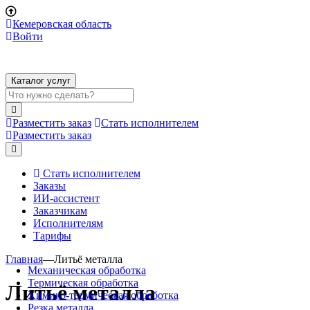
Кемеровская область
Войти
Каталог услуг
Разместить заказ
Стать исполнителем
Разместить заказ
Стать исполнителем
Заказы
ИИ-ассистент
Заказчикам
Исполнителям
Тарифы
Главная
—
Литьё металла
Механическая обработка
Термическая обработка
Литьё металла
Химико-термическая обработка
Резка металла