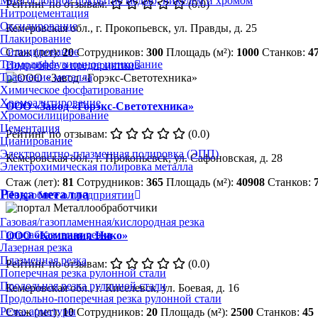
Многослойное покрытие медью, никелем и хромом
Рейтинг по отзывам:
(0.0)
Нитроцементация
Оксидирование
Кемеровская обл., г. Прокопьевск, ул. Правды, д. 25
Плакирование
Силицирование
Стаж (лет):
20
Сотрудников:
300
Площадь (м²):
1000
Станков:
4
Термодиффузионное цинкование
Подробнее о предприятии
Травление металла
Химическое фосфатирование
Хромоалитирование
ООО «Завод «Горэкс-Светотехника»
Хромосилицирование
Цементация
Рейтинг по отзывам:
(0.0)
Цианирование
Электролитно-плазменная полировка (ЭПП)
Кемеровская обл., г. Прокопьевск, ул. Сафоновская, д. 28
Электрохимическая полировка металла
Стаж (лет):
81
Сотрудников:
365
Площадь (м²):
40908
Станков:
Резка металла
Подробнее о предприятии
Газовая/газопламенная/кислородная резка
Гидроабразивная резка
ООО «Компания Нико»
Лазерная резка
Плазменная резка
Рейтинг по отзывам:
(0.0)
Поперечная резка рулонной стали
Продольная резка рулонной стали
Кемеровская обл., г. Киселевск, ул. Боевая, д. 16
Продольно-поперечная резка рулонной стали
Резка арматуры
Стаж (лет):
10
Сотрудников:
20
Площадь (м²):
2500
Станков:
45