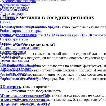
Дугопрессовая сварка
Контактная сварка
Разместить заказ
Кузнечная сварка
Лазерная сварка
Литьё металла в соседних регионах
Наплавка
Пайка
Полуавтоматическая дуговая сварка
Посмотрите информацию о предприятиях, которые оказывают у
Роботизированная сварка
Ручная дуговая сварка
Новосибирская область
(14)
Алтайский край
(13)
Краснояр
Сварка арматуры
Сварка взрывом
Что такое литье металла?
Сварка под слоем флюса
Сварка трением
Литьё металла
— столь же важный для повседневной жизни тех
Сварка труб
металлических веществ, сплавов практиковалась с глубокой д
Термитная сварка
Ультразвуковая сварка
Литейное производство основывается на важном физическом яв
Химическая сварка
простой формулировкой стоит очень сложный процесс. И элемент
Холодная сварка
создавалось на протяжении многих десятков и даже сотен лет,
Электронно-лучевая сварка
производили настоящие шедевры. Важные свойства такого мет
3D-печать
сравнительная простота;
отменная производительность;
приличное качество (литейный завод работает не хуже шт
3D-печать по технологии 3DP
необходимость в специальных печах, без которых литейка
3D-печать по технологии BJ
высокая энергоемкость;
3D-печать по технологии DLP