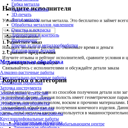
Гибка металла
Найдите исполнителя
Сварочные работы
3D-печать
Литьё металла
Узнайте стоимость литья металла. Это бесплатно и займет всег
Обработка металлов давлением
Очистка и покраска
Лаборатория и контроль
Найти исполнителя
Инжиниринг
1.
Разместите заказ
Прочие услуги металлообработки
Никаких звонков и рассылок. Экономьте время и деньги
Изготовление деталей
2.
Сравните предложения
Изучите отзывы и рейтинг исполнителей, сравните условия и 
Механическая обработка
3.
Договоритесь напрямую
Связывайтесь с исполнителями и обсуждайте детали заказа
Алмазно-расточные работы
Горизонтально-расточные работы
Коротко о категории
Долбёжная обработка
Заточка инструмента
Литьё металла - это один из способов получения детали или
Зенкерование отверстий
в литейной форме. Данная полость имеет геометрические парам
Зубодолбёжная обработка
воздухом, пенополистеролом, воском и прочими материалами. П
Зубофрезерная обработка
дальнейшей обработке для получения конечного изделия. Данн
Зубошлифовальные работы
день, литьё металла широко используется в машиностроительн
Координатно-расточные работы
Круглошлифовальные работы
Механическая обработка
Механическая обработка на обрабатывающем центре
Термическая обработка