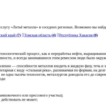
слугу «Литьё металла» в соседних регионах. Возможно вы найд
ский край
(7)
Томская область
(4)
Республика Хакасия
(0)
нологический процесс, как и переработка нефти, выращивание 
ревности, и всегда занимавшиеся этим ремеслом люди были окру
лении — способности металлов входить в жидкую фазу, течь и 
арная с виду «стальная река», разливаемая по формам, на деле б
 и не одна тысяча технологов, металлургов доводила его до сов
ода:
амповочного или прессового участка);
 действовать не может;