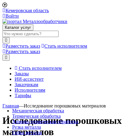
Кемеровская область
Войти
Каталог услуг
Разместить заказ
Стать исполнителем
Разместить заказ
Стать исполнителем
Заказы
ИИ-ассистент
Заказчикам
Исполнителям
Тарифы
Главная
—
Исследование порошковых материалов
Механическая обработка
Термическая обработка
Исследование порошковых
Химико-термическая обработка
Резка металла
материалов
Гибка металла