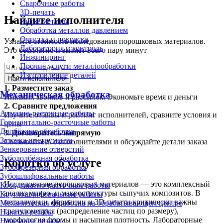
Сварочные работы
3D-печать
Найдите исполнителя
Литьё металла
Обработка металлов давлением
Очистка и покраска
Узнайте стоимость исследования порошковых материалов.
Лаборатория и контроль
Это бесплатно и займет всего пару минут
Инжиниринг
Прочие услуги металлообработки
Изготовление деталей
Найти исполнителя
1.
Разместите заказ
Механическая обработка
Никаких звонков и рассылок. Экономьте время и деньги
2.
Сравните предложения
Алмазно-расточные работы
Изучите отзывы и рейтинг исполнителей, сравните условия и
Горизонтально-расточные работы
цены
Долбёжная обработка
3.
Договоритесь напрямую
Заточка инструмента
Связывайтесь с исполнителями и обсуждайте детали заказа
Зенкерование отверстий
Зубодолбёжная обработка
Коротко об услуге
Зубофрезерная обработка
Зубошлифовальные работы
Исследование порошковых материалов — это комплексный
Координатно-расточные работы
анализ микро- и макроструктуры сыпучих композитов. В
Круглошлифовальные работы
металлургии, фармации и 3D-печати критически важны
Механическая обработка на обрабатывающем центре
гранулометрия (распределение частиц по размеру),
Накатка резьбы
морфология формы и насыпная плотность. Лабораторные
Нарезание резьбы