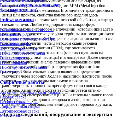
Резка пресс-ножницами
это комплексный физико-химический анализ сырья, из
Рубка на гильотинных ножницах
которого создаются детали методами MIM (Metal Injection
Фигурная резка труб
Molding) и 3D-печати металлом. В отличие от традиционного
литья или проката, свойства конечного изделия здесь
Гибка металла
закладываются не на этапе механической обработки, а еще до
спекания печи. Любая неоднородность микросферы
становится концентратором напряжений, который приведет к
Вальцовка листового металла
разрушению дорогостоящего узла турбины или медицинского
Вальцовка профиля
импланта под нагрузкой. Процесс исследования начинается с
Вальцовка пруткового металла
контроля морфологии частиц методом сканирующей
Вальцовка трубы
электронной микроскопии (СЭМ), где оцениваются
3D-гибка проволоки
сферичность, наличие сателлитов (мелких спутников на
Гибка листового металла
поверхности крупной частицы) и агломератов. Далее следует
Гибка на прессе
гранулометрический анализ лазерной дифракцией для
Гибка профиля
построения точной кривой распределения фракций по
Гибка пруткового металла
размерам. Обязательным этапом является определение
Гибка трубы
текучести через воронку Холла и насыпной плотности после
утряски — эти параметры напрямую влияют на
Сварочные работы
равномерность заполнения пресс-формы или слоя в камере
принтера. Химический состав верифицируется оптико-
Аргонная (аргонодуговая) сварка
эмиссионной спектроскопией (ОЭС) и газовым анализатором
Газовая сварка
ONH, выявляющим доли кислорода и азота, которые при
Газопрессовая сварка
превышении пороговых значений делают порошок хрупким.
Диффузионная сварка
Дугопрессовая сварка
Виды исследований, оборудование и экспертная
Контактная сварка