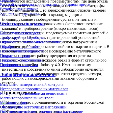
Применяется исследование повсеместно там, где цена отказа
Раскрой металла на координатно-пробивном прессе
измеряется не стоимостью детали, а ценой авиакатастрофы
Ротационная вытяжка
или жизни пациента. Это аэрокосмическая отрасль (камеры
Художественная ковка
сгорания ГТД, кронштейны крыла), медицина
(индивидуальные тазобедренные суставы из тантала и
Очистка и покраска
кобальт-хрома), нефтегазовая химия (коррозионностойкие
клапаны) и приборостроение (микро-механизмы часов).
Услуга помогает достичь предсказуемой геометрии деталей с
Безвоздушная покраска
допусками до 10 микрон, гарантированной усталостной
Дробеструйная обработка
прочности свыше 10 миллионов циклов нагружения и
Обработка в галтовочном барабане
стопроцентной повторяемости свойств от партии к партии. В
Обработка в дробемёте
конечном итоге грамотное исследование металлического
Пескоструйная обработка
порошка переводит работу предприятия из режима
Покраска кистью
героического тушения пожаров брака в формат стабильного
Покраска краскопультом
цифрового конвейера Industry 4.0. Именно поэтому
Порошковая покраска
инвестиции в собственную мини-лабораторию окупаются
менее чем за год даже на предприятиях среднего размера,
Лаборатория и контроль
работающих с высокорисковыми заказами оборонного
сектора.
Визуально-измерительный контроль
Исследование порошковых материалов
При поддержке
Контроль проникающими веществами
Магнитопорошковый контроль
Металлография
Определение остаточных напряжений
Определение предела прочности на растяжение