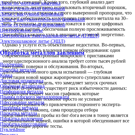
пробных спеканий. Кроме того, глубокий анализ дает
Литье по чертежам заказчика
возможность легитимно использовать вторичный порошок,
Литье с безопочной формовкой
смешивая его со свежим в строго выверенной пропорции, что
Литье с вакуумной формовкой
снижает себестоимость килограмма готового металла на 30–
Литье с вакуумно-плёночной формовкой
40%. Результаты диагностики ложатся в основу цифровых
Литье со стопочной формовкой
паспортов партий, обеспечивая полную прослеживаемость
Центробежное литье
(traceability) каждого узла в авиации и атомной энергетике.
Центробежное электрошлаковое литье (ЦЭШЛ)
Электрошлаковое литье (ЭШЛ)
Однако у услуги есть объективные недостатки. Во-первых,
высокая стоимость владения парком оборудования: один
Обработка металлов давлением
современный электронный микроскоп с приставками
энергодисперсионного анализа требует сотен тысяч рублей
Волочение
ежегодной поверки и обслуживания. Во-вторых,
Вырубка металла
длительность полного цикла испытаний — глубокая
Ковка
аттестация новой марки жаропрочного суперсплава может
Листовая штамповка
занимать до трех недель, что замедляет запуск срочных
Объёмная штамповка
НИОКР. В-третьих, существует риск избыточности данных:
Перфорация металла
лаборатория выдает массив графиков, которые
Правка плоского металлопроката
производственный технолог просто не успевает
Прессование металла
интерпретировать без привлечения стороннего эксперта-
Пробивка металла
металловеда. Наконец, сама процедура отбора
Прокатка металла
представительной пробы из биг-бэга весом в тонну является
Прокатка-волочение
нетривиальной задачей, ошибки в которой обесценивают все
Прокатка-прессование
последующие дорогие тесты.
Пуклевание
Раскатка