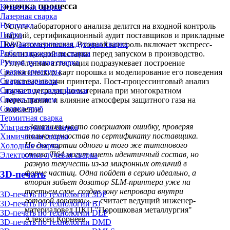
оценка процесса
Кузнечная сварка
Лазерная сварка
Наплавка
Услуга лабораторного анализа делится на входной контроль
Пайка
партий, сертификационный аудит поставщиков и прикладные
Полуавтоматическая дуговая сварка
R&D-исследования. Входной контроль включает экспресс-
Роботизированная сварка
анализ каждой поставки перед запуском в производство.
Ручная дуговая сварка
Углубленная аттестация подразумевает построение
Сварка арматуры
реологических карт порошка и моделирование его поведения
Сварка взрывом
в системе подачи принтера. Пост-процессинговый анализ
Сварка под слоем флюса
изучает деградацию материала при многократном
Сварка трением
пересыпании и влияние атмосферы защитного газа на
Сварка труб
окисление.
Термитная сварка
«Заказчики часто совершают ошибку, проверяя
Ультразвуковая сварка
только химсостав по сертификату поставщика.
Химическая сварка
Но две партии одного и того же титанового
Холодная сварка
сплава Ti64 могут иметь идентичный состав, но
Электронно-лучевая сварка
разную текучесть из-за микронных отличий в
форме частиц. Одна пойдет в серию идеально, а
3D-печать
вторая забьет дозатор SLM-принтера уже на
третьем слое, создав зону непровара внутри
3D-печать по технологии 3DP
готовой лопатки».
– считает ведущий инженер-
3D-печать по технологии BJ
материаловед ЦКП "Порошковая металлургия"
3D-печать по технологии DLP
Алексей Корнеев.
3D-печать по технологии DMD