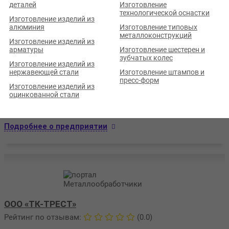
деталей
Изготовление
технологической оснастки
Изготовление изделий из
алюминия
Изготовление типовых
металлоконструкций
Изготовление изделий из
арматуры
Изготовление шестерен и
зубчатых колес
Изготовление изделий из
ООО «ПРОМЫШЛЕННАЯ ГРУППА»
нержавеющей стали
Изготовление штампов и
пресс-форм
Рейтинг по отзывам:
(0.0)
Изготовление изделий из
оцинкованной стали
Кемеровская обл., г. Кемерово, ул. Терешковой, д. 55
Стаж (лет):
2
Сотрудников:
?
Площадь (м²):
?
Станков:
?
Подробнее о предприятии
ООО «ТК-ТРЕСТ»
Рейтинг по отзывам:
(0.0)