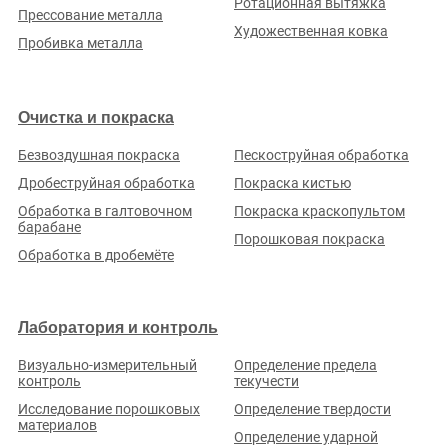
Ротационная вытяжка
Прессование металла
Художественная ковка
Пробивка металла
ИП ЛИМАТОВ Р. К.
Очистка и покраска
Рейтинг по отзывам:
(0.0)
Безвоздушная покраска
Пескоструйная обработка
Кемеровская обл., п. Металлплощадка, ул. Парковая, д. 8А
Дробеструйная обработка
Покраска кистью
Стаж (лет):
8
Сотрудников:
4
Площадь (м²):
90
Станков:
5
Обработка в галтовочном
Покраска краскопультом
барабане
Подробнее о предприятии
Порошковая покраска
Обработка в дробемёте
Лаборатория и контроль
Визуально-измерительный
Определение предела
контроль
текучести
ООО «ЗАВОД МАШИН И МЕХАНИЗМОВ»
Рейтинг по отзывам:
(0.0)
Исследование порошковых
Определение твердости
материалов
Определение ударной
Кемеровская обл., г. Новокузнецк, ул. Донецкая, д. 26А,