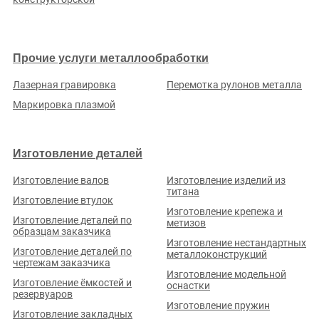
АО «АЛТАЙВАГОН»
Рейтинг по отзывам:
(0.0)
Прочие услуги металлообработки
Кемеровская обл., г. Кемерово, ул. Терешковой, д. 45
Лазерная гравировка
Перемотка рулонов металла
Стаж (лет):
58
Сотрудников:
?
Площадь (м²):
?
Станков:
?
Маркировка плазмой
Подробнее о предприятии
Изготовление деталей
Изготовление валов
Изготовление изделий из
титана
Изготовление втулок
Изготовление крепежа и
Изготовление деталей по
метизов
ООО «ПРОММАШДЕТАЛЬ»
образцам заказчика
Изготовление нестандартных
Рейтинг по отзывам:
(0.0)
Изготовление деталей по
металлоконструкций
чертежам заказчика
Кемеровская обл., г. Кемерово, ул. 2-я Кирзаводская, д. 2А
Изготовление модельной
Изготовление ёмкостей и
оснастки
Стаж (лет):
3
Сотрудников:
?
Площадь (м²):
?
Станков:
?
резервуаров
Изготовление пружин
Подробнее о предприятии
Изготовление закладных