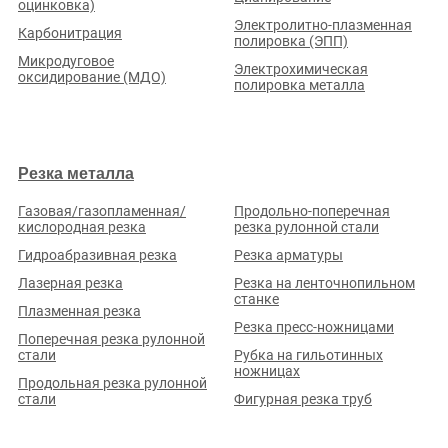
оцинковка)
Подробнее о предприятии
Электролитно-плазменная
Карбонитрация
полировка (ЭПП)
Микродуговое
Электрохимическая
оксидирование (МДО)
полировка металла
ООО «МИР 3Д»
Рейтинг по отзывам:
(0.0)
Резка металла
Кемеровская обл., г. Кемерово, ул. Терешковой, д. 41В, пом.
Газовая/газопламенная/
Продольно-поперечная
8
кислородная резка
резка рулонной стали
Стаж (лет):
12
Сотрудников:
12
Площадь (м²):
650
Гидроабразивная резка
Резка арматуры
Станков:
8
Лазерная резка
Резка на ленточнопильном
Подробнее о предприятии
станке
Плазменная резка
Резка пресс-ножницами
Поперечная резка рулонной
стали
Рубка на гильотинных
ножницах
Продольная резка рулонной
стали
Фигурная резка труб
ООО «МЕТАЛЛО-МЕХАНИЧЕСКИЙ ЗАВОД»