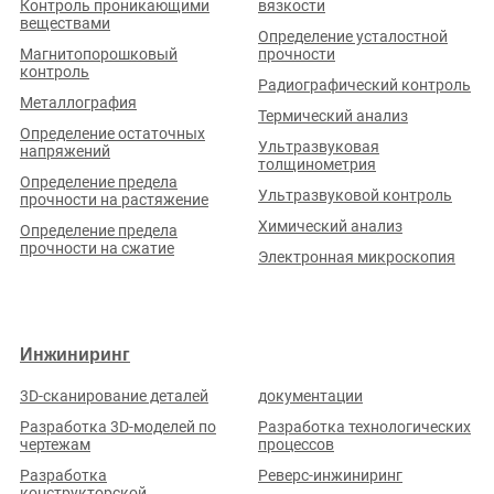
Контроль проникающими
вязкости
корп. 4
веществами
Определение усталостной
Стаж (лет):
18
Сотрудников:
120
Площадь (м²):
10000
Магнитопорошковый
прочности
Станков:
50
контроль
Радиографический контроль
Подробнее о предприятии
Металлография
Термический анализ
Определение остаточных
Ультразвуковая
напряжений
толщинометрия
Определение предела
Ультразвуковой контроль
прочности на растяжение
Химический анализ
Определение предела
прочности на сжатие
ООО «РЕМОНТНО-ПРОИЗВОДСТВЕННЫЙ ЦЕХ»
Электронная микроскопия
Рейтинг по отзывам:
(0.0)
Кемеровская обл., г. Кемерово, пр. Шахтеров, д. 1, пом. 20
Стаж (лет):
3
Сотрудников:
30
Площадь (м²):
1700
Инжиниринг
Станков:
9
Подробнее о предприятии
3D-сканирование деталей
документации
Разработка 3D-моделей по
Разработка технологических
чертежам
процессов
Разработка
Реверс-инжиниринг
конструкторской