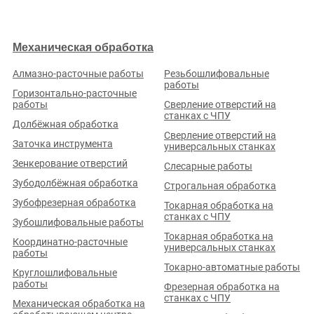
любого металлоизделия перед запуском в серию.
Механическая обработка
Механическая обработка
Термическая обработка
Алмазно-расточные работы
Резьбошлифовальные
Химико-термическая обработка
работы
Горизонтально-расточные
Резка металла
работы
Сверление отверстий на
станках с ЧПУ
Гибка металла
Долбёжная обработка
Сварочные работы
Сверление отверстий на
Заточка инструмента
универсальных станках
3D-печать
Зенкерование отверстий
Слесарные работы
Литьё металла
Зубодолбёжная обработка
Обработка металлов давлением
Строгальная обработка
Очистка и покраска
Зубофрезерная обработка
Токарная обработка на
станках с ЧПУ
Лаборатория и контроль
Зубошлифовальные работы
Инжиниринг
Токарная обработка на
Координатно-расточные
универсальных станках
3D-сканирование деталей
работы
Разработка 3D-моделей по чертежам
Токарно-автоматные работы
Круглошлифовальные
Разработка конструкторской документации
работы
Фрезерная обработка на
станках с ЧПУ
Разработка технологических процессов
Механическая обработка на