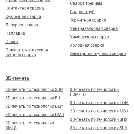
Сварка трением
Контактная сварка
Сварка труб
Кузнечная сварка
Термитная сварка
Лазерная сварка
Ультразвуковая сварка
ООО «ФИНГО-СИБИРЬ»
Наплавка
Химическая сварка
Рейтинг по отзывам:
(0.0)
Пайка
Холодная сварка
Кемеровская обл., г. Калтан, ул. Комсомольская, д. 10, оф.
Полуавтоматическая
Электронно-лучевая сварка
303
дуговая сварка
Стаж (лет):
5
Сотрудников:
83
Площадь (м²):
10080
Станков:
49
Подробнее о предприятии
3D-печать
3D-печать по технологии 3DP
3D-печать по технологии
FDM/FFF
3D-печать по технологии BJ
3D-печать по технологии LOM
3D-печать по технологии DLP
3D-печать по технологии MBJ
3D-печать по технологии DMD
ООО «ЗАВОД «ГОРЭКС-СВЕТОТЕХНИКА»
3D-печать по технологии SHS
3D-печать по технологии
Рейтинг по отзывам:
(0.0)
DMLS
3D-печать по технологии SLA