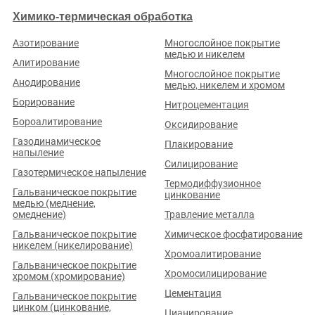
Химико-термическая обработка
ООО «КУЗЗГШО»
Рейтинг по отзывам:
(0.0)
Азотирование
Многослойное покрытие
медью и никелем
Алитирование
Кемеровская обл., г. Новокузнецк, ул. Автотранспортная, д.
Многослойное покрытие
47
Анодирование
медью, никелем и хромом
Стаж (лет):
9
Сотрудников:
50
Площадь (м²):
2300
Борирование
Нитроцементация
Станков:
28
Бороалитирование
Подробнее о предприятии
Оксидирование
Газодинамическое
Плакирование
напыление
Силицирование
Газотермическое напыление
Термодиффузионное
Гальваническое покрытие
цинкование
медью (меднение,
омеднение)
Травление металла
ООО «СИБ.Т»
Гальваническое покрытие
Химическое фосфатирование
Рейтинг по отзывам:
(0.0)
никелем (никелирование)
Хромоалитирование
Кемеровская обл., Ленинск-Кузнецкий, ул. Телефонная, д.
Гальваническое покрытие
15
Хромосилицирование
хромом (хромирование)
Стаж (лет):
25
Сотрудников:
75
Площадь (м²):
526
Цементация
Гальваническое покрытие
Станков:
25
цинком (цинкование,
Цианирование