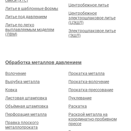
смеси (ХТС)
Центробежное литье
Литье в шаблонные формы
Центробежное
Литье под давлением
ООО «ТОЧНАЯ МЕХАНИКА И МАТЕРИАЛЫ»
электрошлаковое литье
(ЦЭШЛ)
Литье по легко
Рейтинг по отзывам:
(0.0)
выплавляемым моделям
Электрошлаковое литье
(ЛВМ)
Кемеровская обл., г. Новокузнецк, ул. Полевая, д. 27Б
(ЭШЛ)
Стаж (лет):
4
Сотрудников:
5
Площадь (м²):
330
Станков:
9
Подробнее о предприятии
Обработка металлов давлением
Волочение
Прокатка металла
Вырубка металла
Прокатка-волочение
Что нужно сделать?
Ковка
Прокатка-прессование
Разместите заказ на портале, исполнители откликнутся сами.
Листовая штамповка
Пуклевание
Это бесплатно и займет всего пару минут
Объёмная штамповка
Раскатка
Перфорация металла
Раскрой металла на
Разместить заказ
координатно-пробивном
Правка плоского
прессе
металлопроката