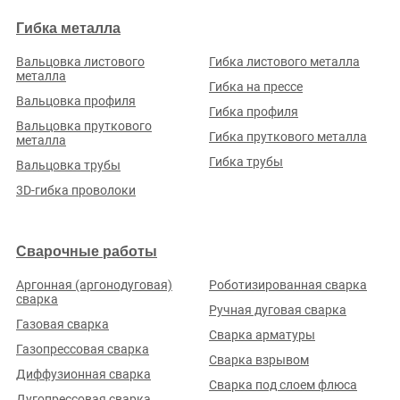
Рейтинг по отзывам:
(0.0)
Гибка металла
Кемеровская обл., г. Прокопьевск, ул. Правды, д. 25
Вальцовка листового
Гибка листового металла
Стаж (лет):
20
Сотрудников:
300
Площадь (м²):
1000
металла
Станков:
47
Гибка на прессе
Вальцовка профиля
Подробнее о предприятии
Гибка профиля
Вальцовка пруткового
Гибка пруткового металла
металла
Гибка трубы
Вальцовка трубы
3D-гибка проволоки
ООО «КИСЕЛЁВСКИЙ ЗАВОД ГОРНОГО
Сварочные работы
ОБОРУДОВАНИЯ»
Рейтинг по отзывам:
(0.0)
Аргонная (аргонодуговая)
Роботизированная сварка
сварка
Ручная дуговая сварка
Кемеровская обл., г. Киселёвск, Сибирский переулок, д. 13
Газовая сварка
Стаж (лет):
11
Сотрудников:
150
Площадь (м²):
6000
Сварка арматуры
Газопрессовая сварка
Станков:
67
Сварка взрывом
Подробнее о предприятии
Диффузионная сварка
Сварка под слоем флюса
Дугопрессовая сварка