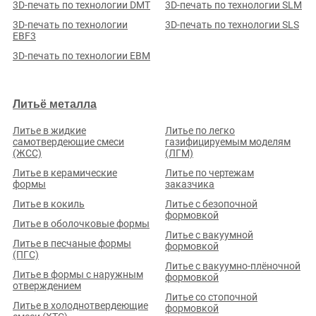
3D-печать по технологии DMT
3D-печать по технологии SLM
Кемеровская обл., г. Прокопьевск, ул. Сафоновская, д. 28
3D-печать по технологии
3D-печать по технологии SLS
Стаж (лет):
81
Сотрудников:
365
Площадь (м²):
40908
EBF3
Станков:
752
Подробнее о предприятии
3D-печать по технологии EBM
Литьё металла
Литье в жидкие
Литье по легко
самотвердеющие смеси
газифицируемым моделям
(ЖСС)
(ЛГМ)
ООО ИК «СПЕЦКОМПЛЕКТАЦИЯ»
Литье в керамические
Литье по чертежам
Рейтинг по отзывам:
(0.0)
формы
заказчика
Литье в кокиль
Литье с безопочной
Кемеровская обл., г. Кемерово, ул. Базовая, д. 1В
формовкой
Стаж (лет):
19
Сотрудников:
45
Площадь (м²):
2800
Литье в оболочковые формы
Станков:
11
Литье с вакуумной
Литье в песчаные формы
формовкой
Подробнее о предприятии
(ПГС)
Литье с вакуумно-плёночной
Литье в формы с наружным
формовкой
отверждением
Литье со стопочной
Литье в холоднотвердеющие
формовкой