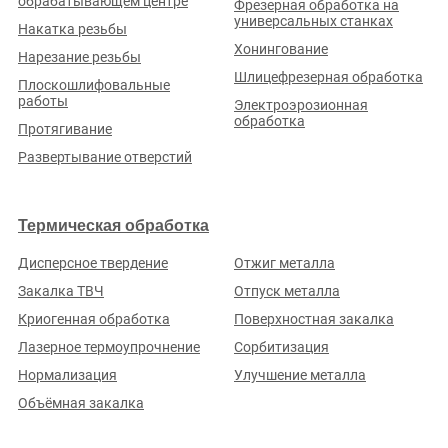
Реверс-инжиниринг
обрабатывающем центре
Фрезерная обработка на
универсальных станках
Прочие услуги металлообработки
Накатка резьбы
Изготовление деталей
Хонингование
Нарезание резьбы
Исполнители в Кемеровской области
Шлицефрезерная обработка
Плоскошлифовальные
работы
Электроэрозионная
обработка
Протягивание
Развертывание отверстий
ООО «НПО АНТРАЦИТ-МАШИНОСТРОЕНИЕ»
Термическая обработка
Рейтинг по отзывам:
(0.0)
Кемеровская обл., г. Новокузнецк, пл. Побед, д. 1, корп.
Дисперсное твердение
Отжиг металла
106А
Закалка ТВЧ
Отпуск металла
Стаж (лет):
16
Сотрудников:
120
Площадь (м²):
3000
Криогенная обработка
Поверхностная закалка
Станков:
40
Подробнее о предприятии
Лазерное термоупрочнение
Сорбитизация
Нормализация
Улучшение металла
Объёмная закалка