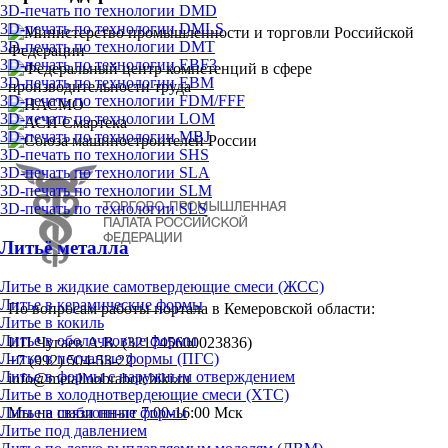
3D-печать по технологии DMD
3D-печать по технологии DMLS
3D-печать по технологии DMT
3D-печать по технологии EBF3
3D-печать по технологии EBM
3D-печать по технологии FDM/FFF
3D-печать по технологии LOM
3D-печать по технологии MBJ
3D-печать по технологии SHS
3D-печать по технологии SLA
3D-печать по технологии SLM
3D-печать по технологии SLS
Литьё металла
Литье в жидкие самотвердеющие смеси (ЖСС)
Литье в керамические формы
По вопросам работы портала в Кемеровской области:
Литье в кокиль
Литье в оболочковые формы
ИП Чугаев А.В. (321745600023836)
Литье в песчаные формы (ПГС)
+7 (992) 504-53-22
Литье в формы с наружным отверждением
info@metalloobrabotchiki.ru
Литье в холоднотвердеющие смеси (ХТС)
Литье в шаблонные формы
Мы на связи пн-пт 7:00-16:00 Мск
Литье под давлением