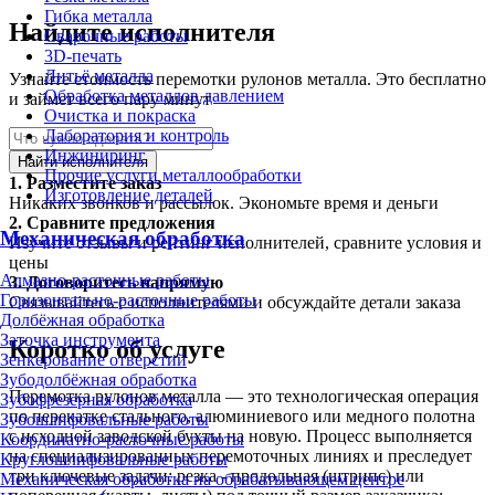
Гибка металла
Найдите исполнителя
Сварочные работы
3D-печать
Литьё металла
Узнайте стоимость перемотки рулонов металла. Это бесплатно
Обработка металлов давлением
и займет всего пару минут
Очистка и покраска
Лаборатория и контроль
Инжиниринг
Найти исполнителя
Прочие услуги металлообработки
1.
Разместите заказ
Изготовление деталей
Никаких звонков и рассылок. Экономьте время и деньги
2.
Сравните предложения
Механическая обработка
Изучите отзывы и рейтинг исполнителей, сравните условия и
цены
Алмазно-расточные работы
3.
Договоритесь напрямую
Горизонтально-расточные работы
Связывайтесь с исполнителями и обсуждайте детали заказа
Долбёжная обработка
Заточка инструмента
Коротко об услуге
Зенкерование отверстий
Зубодолбёжная обработка
Перемотка рулонов металла — это технологическая операция
Зубофрезерная обработка
по перекатке стального, алюминиевого или медного полотна
Зубошлифовальные работы
с исходной заводской бухты на новую. Процесс выполняется
Координатно-расточные работы
на специализированных перемоточных линиях и преследует
Круглошлифовальные работы
три ключевые задачи: резка - продольная (штрипс) или
Механическая обработка на обрабатывающем центре