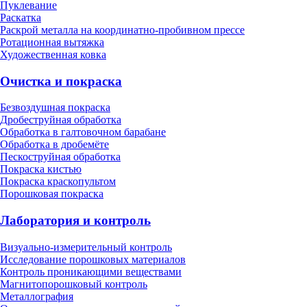
Пуклевание
Раскатка
Раскрой металла на координатно-пробивном прессе
Ротационная вытяжка
Художественная ковка
Очистка и покраска
Безвоздушная покраска
Дробеструйная обработка
Обработка в галтовочном барабане
Обработка в дробемёте
Пескоструйная обработка
Покраска кистью
Покраска краскопультом
Порошковая покраска
Лаборатория и контроль
Визуально-измерительный контроль
Исследование порошковых материалов
Контроль проникающими веществами
Магнитопорошковый контроль
Металлография