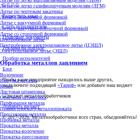
Литье по легко выплавляемым моделям (ЛВМ)
Литье по легко газифицируемым моделям (ЛГМ)
Литье по чертежам заказчика
Разместить заказ
Литье с безопочной формовкой
Литье с вакуумной формовкой
Стать исполнителем
Литье с вакуумно-плёночной формовкой
Литье со стопочной формовкой
Правовые документы
Центробежное литье
Центробежное электрошлаковое литье (ЦЭШЛ)
Реклама на портале
Электрошлаковое литье (ЭШЛ)
Подбор исполнителей
Обработка металлов давлением
Блог
Волочение
Чтобы ваше предприятие находилось выше других,
Вырубка металла
подключите подходящий
«Тариф»
или добавьте наш виджет
Ковка
Листовая штамповка
Объёмная штамповка
Перфорация металла
Добавить виджет
Правка плоского металлопроката
Прессование металла
© 2017-2026. Металлообработчики всех стран, объединяйтесь!
Пробивка металла
Прокатка металла
Прокатка-волочение
Прокатка-прессование