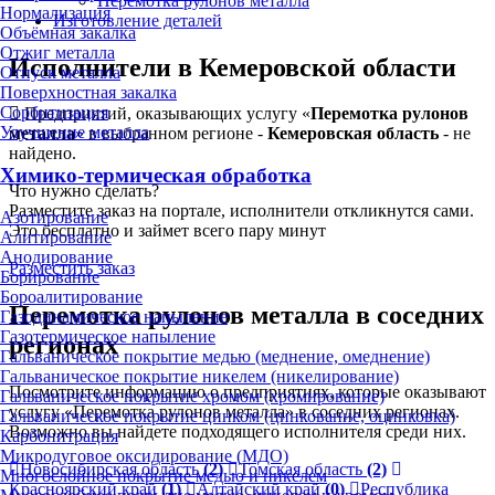
Перемотка рулонов металла
Нормализация
Изготовление деталей
Объёмная закалка
Отжиг металла
Исполнители в Кемеровской области
Отпуск металла
Поверхностная закалка
Сорбитизация
Предприятий, оказывающих услугу «
Перемотка рулонов
Улучшение металла
металла
» в выбранном регионе -
Кемеровская область
- не
найдено.
Химико-термическая обработка
Что нужно сделать?
Разместите заказ на портале, исполнители откликнутся сами.
Азотирование
Это бесплатно и займет всего пару минут
Алитирование
Анодирование
Разместить заказ
Борирование
Бороалитирование
Перемотка рулонов металла в соседних
Газодинамическое напыление
Газотермическое напыление
регионах
Гальваническое покрытие медью (меднение, омеднение)
Гальваническое покрытие никелем (никелирование)
Посмотрите информацию о предприятиях, которые оказывают
Гальваническое покрытие хромом (хромирование)
услугу «Перемотка рулонов металла» в соседних регионах.
Гальваническое покрытие цинком (цинкование, оцинковка)
Возможно вы найдете подходящего исполнителя среди них.
Карбонитрация
Микродуговое оксидирование (МДО)
Новосибирская область
(2)
Томская область
(2)
Многослойное покрытие медью и никелем
Красноярский край
(1)
Алтайский край
(0)
Республика