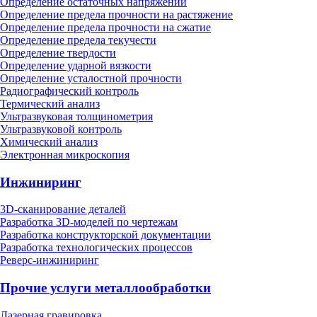
Определение остаточных напряжений
Определение предела прочности на растяжение
Определение предела прочности на сжатие
Определение предела текучести
Определение твердости
Определение ударной вязкости
Определение усталостной прочности
Радиографический контроль
Термический анализ
Ультразвуковая толщинометрия
Ультразвуковой контроль
Химический анализ
Электронная микроскопия
Инжиниринг
3D-сканирование деталей
Разработка 3D-моделей по чертежам
Разработка конструкторской документации
Разработка технологических процессов
Реверс-инжиниринг
Прочие услуги металлообработки
Лазерная гравировка