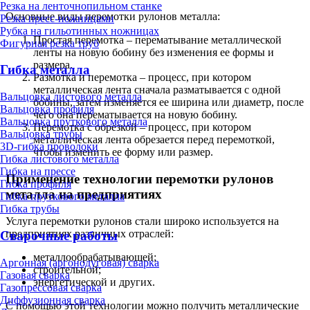
Резка на ленточнопильном станке
Основные виды перемотки рулонов металла:
Резка пресс-ножницами
Рубка на гильотинных ножницах
Простая перемотка – перематывание металлической
Фигурная резка труб
ленты на новую бобину без изменения ее формы и
размера.
Гибка металла
Размотка и перемотка – процесс, при котором
металлическая лента сначала разматывается с одной
Вальцовка листового металла
бобины, затем изменяется ее ширина или диаметр, после
Вальцовка профиля
чего она перематывается на новую бобину.
Вальцовка пруткового металла
Перемотка с обрезкой – процесс, при котором
Вальцовка трубы
металлическая лента обрезается перед перемоткой,
3D-гибка проволоки
чтобы изменить ее форму или размер.
Гибка листового металла
Гибка на прессе
Применение технологии перемотки рулонов
Гибка профиля
металла на предприятиях
Гибка пруткового металла
Гибка трубы
Услуга перемотки рулонов стали широко используется на
предприятиях различных отраслей:
Сварочные работы
металлообрабатывающей;
Аргонная (аргонодуговая) сварка
строительной;
Газовая сварка
энергетической и других.
Газопрессовая сварка
Диффузионная сварка
С помощью этой технологии можно получить металлические