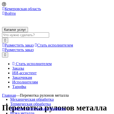
Кемеровская область
Войти
Каталог услуг
Разместить заказ
Стать исполнителем
Разместить заказ
Стать исполнителем
Заказы
ИИ-ассистент
Заказчикам
Исполнителям
Тарифы
Главная
—
Перемотка рулонов металла
Механическая обработка
Термическая обработка
Перемотка рулонов металла
Химико-термическая обработка
Резка металла