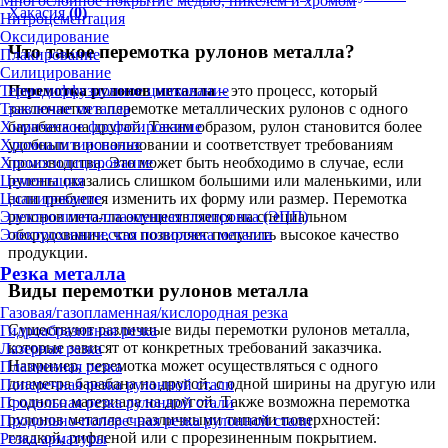
Многослойное покрытие медью, никелем и хромом
Хакасия
(0)
Нитроцементация
Оксидирование
Что такое перемотка рулонов металла?
Плакирование
Силицирование
Перемотка рулонов металла
– это процесс, который
Термодиффузионное цинкование
заключается в перемотке металлических рулонов с одного
Травление металла
барабана на другой. Таким образом, рулон становится более
Химическое фосфатирование
удобным в использовании и соответствует требованиям
Хромоалитирование
производства. Это может быть необходимо в случае, если
Хромосилицирование
рулоны оказались слишком большими или маленькими, или
Цементация
если требуется изменить их форму или размер. Перемотка
Цианирование
рулонов металла осуществляется на специальном
Электролитно-плазменная полировка (ЭПП)
оборудовании, что позволяет получить высокое качество
Электрохимическая полировка металла
продукции.
Резка металла
Виды перемотки рулонов металла
Газовая/газопламенная/кислородная резка
Существуют различные виды перемотки рулонов металла,
Гидроабразивная резка
которые зависят от конкретных требований заказчика.
Лазерная резка
Например, перемотка может осуществляться с одного
Плазменная резка
диаметра барабана на другой, с одной ширины на другую или
Поперечная резка рулонной стали
с одного материала на другой. Также возможна перемотка
Продольная резка рулонной стали
рулонов металла с различными типами поверхностей:
Продольно-поперечная резка рулонной стали
гладкой, рифленой или с прорезиненным покрытием.
Резка арматуры