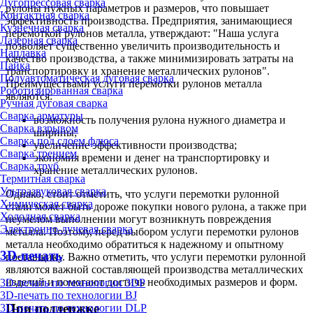
Дугопрессовая сварка
рулоны нужных параметров и размеров, что повышает
Контактная сварка
эффективность производства. Предприятия, занимающиеся
Кузнечная сварка
перемоткой рулонов металла, утверждают: "Наша услуга
Лазерная сварка
позволяет существенно увеличить производительность и
Наплавка
качество производства, а также минимизировать затраты на
Пайка
транспортировку и хранение металлических рулонов".
Полуавтоматическая дуговая сварка
Преимуществами услуги перемотки рулонов металла
Роботизированная сварка
являются:
Ручная дуговая сварка
Сварка арматуры
возможность получения рулона нужного диаметра и
Сварка взрывом
ширины;
Сварка под слоем флюса
увеличение эффективности производства;
Сварка трением
экономия времени и денег на транспортировку и
Сварка труб
хранение металлических рулонов.
Термитная сварка
Ультразвуковая сварка
Однако, стоит отметить, что услуги перемотки рулонной
Химическая сварка
стали может быть дороже покупки нового рулона, а также при
Холодная сварка
неумелом выполнении могут возникнуть повреждения
Электронно-лучевая сварка
металла. Поэтому, перед выбором услуги перемотки рулонов
металла необходимо обратиться к надежному и опытному
3D-печать
поставщику. Важно отметить, что услуги перемотки рулонной
являются важной составляющей производства металлических
изделий и помогают достичь необходимых размеров и форм.
3D-печать по технологии 3DP
3D-печать по технологии BJ
При поддержке
3D-печать по технологии DLP