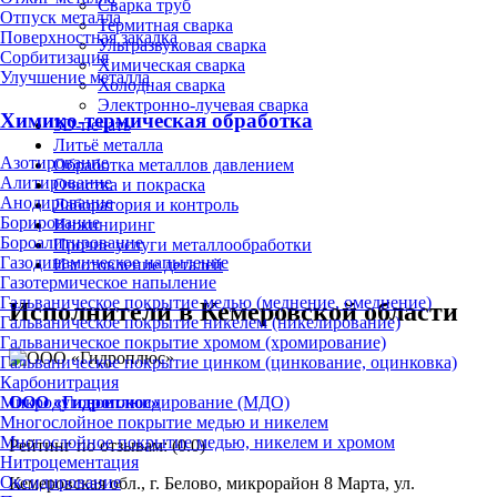
Сварка труб
Отпуск металла
Термитная сварка
Поверхностная закалка
Ультразвуковая сварка
Сорбитизация
Химическая сварка
Улучшение металла
Холодная сварка
Электронно-лучевая сварка
Химико-термическая обработка
3D-печать
Литьё металла
Азотирование
Обработка металлов давлением
Алитирование
Очистка и покраска
Анодирование
Лаборатория и контроль
Борирование
Инжиниринг
Бороалитирование
Прочие услуги металлообработки
Газодинамическое напыление
Изготовление деталей
Газотермическое напыление
Гальваническое покрытие медью (меднение, омеднение)
Исполнители в Кемеровской области
Гальваническое покрытие никелем (никелирование)
Гальваническое покрытие хромом (хромирование)
Гальваническое покрытие цинком (цинкование, оцинковка)
Карбонитрация
ООО «Гидроплюс»
Микродуговое оксидирование (МДО)
Многослойное покрытие медью и никелем
Многослойное покрытие медью, никелем и хромом
Рейтинг по отзывам:
(0.0)
Нитроцементация
Оксидирование
Кемеровская обл., г. Белово, микрорайон 8 Марта, ул.