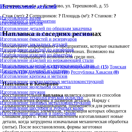
Изготовление деталей
Кемеровская обл., г. Кемерово, ул. Терешковой, д. 55
Стаж (лет):
2
Сотрудников:
?
Площадь (м²):
?
Станков:
?
Изготовление валов
Подробнее о предприятии
Изготовление втулок
Изготовление деталей по образцам заказчика
Наплавка в соседних регионах
Изготовление деталей по чертежам заказчика
Изготовление ёмкостей и резервуаров
Изготовление закладных деталей
Посмотрите информацию о предприятиях, которые оказывают
Изготовление изделий из алюминия
услугу «Наплавка» в соседних регионах. Возможно вы
Изготовление изделий из арматуры
найдете подходящего исполнителя среди них.
Изготовление изделий из нержавеющей стали
Изготовление изделий из оцинкованной стали
Новосибирская область
(32)
Красноярский край
(15)
Томская
Изготовление изделий из титана
область
(13)
Алтайский край
(10)
Республика Хакасия
(0)
Изготовление крепежа и метизов
Изготовление нестандартных металлоконструкций
Наплавка в Кемерово
Изготовление модельной оснастки
Изготовление пружин
Восстановительная
наплавка
является одним из способов
Изготовление технологической оснастки
восстановления формы и размеров деталей. Наряду с
Изготовление типовых металлоконструкций
гальваническим наращиванием, применяется для ремонта
Изготовление шестерен и зубчатых колес
конструкционных элементов, утилизация которых обходится
Изготовление штампов и пресс-форм
слишком дорого. Реже наплавлением изготавливают новые
детали, когда затруднена изначальная механическая обработка
(литье). После восстановления, формы заготовки