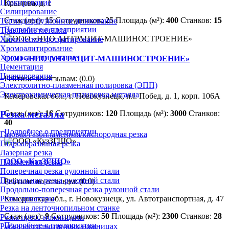
Плакирование
Крылова, д. 1
Силицирование
Стаж (лет):
15
Сотрудников:
25
Площадь (м²):
400
Станков:
15
Термодиффузионное цинкование
Подробнее о предприятии
Травление металла
Химическое фосфатирование
Хромоалитирование
Хромосилицирование
ООО «НПО АНТРАЦИТ-МАШИНОСТРОЕНИЕ»
Цементация
Цианирование
Рейтинг по отзывам:
(0.0)
Электролитно-плазменная полировка (ЭПП)
Электрохимическая полировка металла
Кемеровская обл., г. Новокузнецк, пл. Побед, д. 1, корп. 106А
Резка металла
Стаж (лет):
16
Сотрудников:
120
Площадь (м²):
3000
Станков:
40
Подробнее о предприятии
Газовая/газопламенная/кислородная резка
Гидроабразивная резка
Лазерная резка
ООО «КузЗГШО»
Плазменная резка
Поперечная резка рулонной стали
Продольная резка рулонной стали
Рейтинг по отзывам:
(0.0)
Продольно-поперечная резка рулонной стали
Резка арматуры
Кемеровская обл., г. Новокузнецк, ул. Автотранспортная, д. 47
Резка на ленточнопильном станке
Стаж (лет):
9
Сотрудников:
50
Площадь (м²):
2300
Станков:
28
Резка пресс-ножницами
Подробнее о предприятии
Рубка на гильотинных ножницах