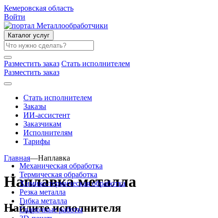
Кемеровская область
Войти
Каталог услуг
Разместить заказ
Стать исполнителем
Разместить заказ
Стать исполнителем
Заказы
ИИ-ассистент
Заказчикам
Исполнителям
Тарифы
Главная
—
Наплавка
Механическая обработка
Термическая обработка
Наплавка металла
Химико-термическая обработка
Резка металла
Гибка металла
Найдите исполнителя
Сварочные работы