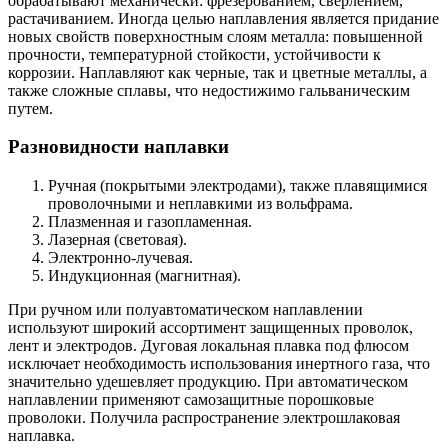
обрабатывают механически: фрезерованием, сверлением,
растачиванием. Иногда целью наплавления является придание
новых свойств поверхностным слоям металла: повышенной
прочности, температурной стойкости, устойчивости к
коррозии. Наплавляют как черные, так и цветные металлы, а
также сложные сплавы, что недостижимо гальваническим
путем.
Разновидности наплавки
Ручная (покрытыми электродами), также плавящимися
проволочными и неплавкими из вольфрама.
Плазменная и газопламенная.
Лазерная (световая).
Электронно-лучевая.
Индукционная (магнитная).
При ручном или полуавтоматическом наплавлении
используют широкий ассортимент защищенных проволок,
лент и электродов. Дуговая локальная плавка под флюсом
исключает необходимость использования инертного газа, что
значительно удешевляет продукцию. При автоматическом
наплавлении применяют самозащитные порошковые
проволоки. Получила распространение электрошлаковая
наплавка.