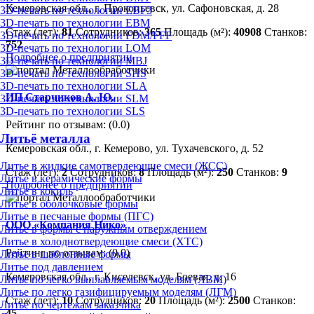
Кемеровская обл., г. Прокопьевск, ул. Сафоновская, д. 28
3D-печать по технологии EBF3
3D-печать по технологии EBM
Стаж (лет):
81
Сотрудников:
365
Площадь (м²):
40908
Станков:
3D-печать по технологии FDM/FFF
752
3D-печать по технологии LOM
Подробнее о предприятии
3D-печать по технологии MBJ
3D-печать по технологии SHS
3D-печать по технологии SLA
ИП Старчиков А. Ю.
3D-печать по технологии SLM
3D-печать по технологии SLS
Рейтинг по отзывам:
(0.0)
Литьё металла
Кемеровская обл., г. Кемерово, ул. Тухачевского, д. 52
Литье в жидкие самотвердеющие смеси (ЖСС)
Стаж (лет):
2
Сотрудников:
8
Площадь (м²):
250
Станков:
9
Литье в керамические формы
Подробнее о предприятии
Литье в кокиль
Литье в оболочковые формы
Литье в песчаные формы (ПГС)
ООО «Компания Нико»
Литье в формы с наружным отверждением
Литье в холоднотвердеющие смеси (ХТС)
Рейтинг по отзывам:
(0.0)
Литье в шаблонные формы
Литье под давлением
Кемеровская обл., г. Киселевск, ул. Боевая, д. 16
Литье по легко выплавляемым моделям (ЛВМ)
Литье по легко газифицируемым моделям (ЛГМ)
Стаж (лет):
10
Сотрудников:
20
Площадь (м²):
2500
Станков:
Литье по чертежам заказчика
45