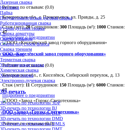
Лазерная сварка
Рейтинг по отзывам:
(0.0)
Наплавка
Пайка
Кемеровская обл., г. Прокопьевск, ул. Правды, д. 25
Полуавтоматическая дуговая сварка
Роботизированная сварка
Стаж (лет):
20
Сотрудников:
300
Площадь (м²):
1000
Станков:
Ручная дуговая сварка
47
Сварка арматуры
Подробнее о предприятии
Сварка взрывом
Сварка под слоем флюса
Сварка трением
ООО «Киселёвский завод горного оборудования»
Сварка труб
Термитная сварка
Ультразвуковая сварка
Рейтинг по отзывам:
(0.0)
Химическая сварка
Кемеровская обл., г. Киселёвск, Сибирский переулок, д. 13
Холодная сварка
Электронно-лучевая сварка
Стаж (лет):
11
Сотрудников:
150
Площадь (м²):
6000
Станков:
67
3D-печать
Подробнее о предприятии
3D-печать по технологии 3DP
3D-печать по технологии BJ
ООО «Завод «Горэкс-Светотехника»
3D-печать по технологии DLP
3D-печать по технологии DMD
Рейтинг по отзывам:
(0.0)
3D-печать по технологии DMLS
3D-печать по технологии DMT