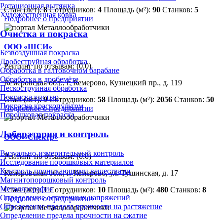
Ротационная вытяжка
Стаж (лет):
8
Сотрудников:
4
Площадь (м²):
90
Станков:
5
Художественная ковка
Подробнее о предприятии
Очистка и покраска
ООО «ШСИ»
Безвоздушная покраска
Дробеструйная обработка
Рейтинг по отзывам:
(0.0)
Обработка в галтовочном барабане
Обработка в дробемёте
Кемеровская обл., г. Кемерово, Кузнецкий пр., д. 119
Пескоструйная обработка
Покраска кистью
Стаж (лет):
9
Сотрудников:
58
Площадь (м²):
2056
Станков:
50
Покраска краскопультом
Подробнее о предприятии
Порошковая покраска
Лаборатория и контроль
ООО «Спектр»
Визуально-измерительный контроль
Рейтинг по отзывам:
(0.0)
Исследование порошковых материалов
Контроль проникающими веществами
Кемеровская обл., г. Кемерово, ул. Тушинская, д. 17
Магнитопорошковый контроль
Металлография
Стаж (лет):
1
Сотрудников:
10
Площадь (м²):
480
Станков:
8
Определение остаточных напряжений
Подробнее о предприятии
Определение предела прочности на растяжение
Определение предела прочности на сжатие