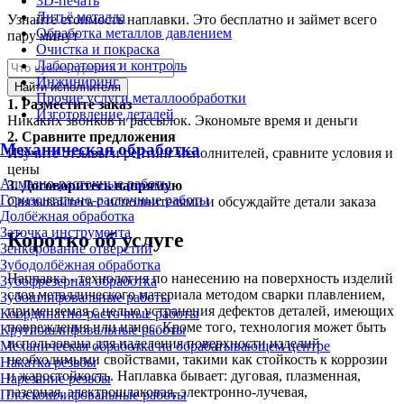
3D-печать
Литьё металла
Узнайте стоимость наплавки. Это бесплатно и займет всего
Обработка металлов давлением
пару минут
Очистка и покраска
Лаборатория и контроль
Инжиниринг
Найти исполнителя
Прочие услуги металлообработки
1.
Разместите заказ
Изготовление деталей
Никаких звонков и рассылок. Экономьте время и деньги
2.
Сравните предложения
Механическая обработка
Изучите отзывы и рейтинг исполнителей, сравните условия и
цены
Алмазно-расточные работы
3.
Договоритесь напрямую
Горизонтально-расточные работы
Связывайтесь с исполнителями и обсуждайте детали заказа
Долбёжная обработка
Заточка инструмента
Коротко об услуге
Зенкерование отверстий
Зубодолбёжная обработка
Наплавка - технология по нанесению на поверхность изделий
Зубофрезерная обработка
слоя металлического материала методом сварки плавлением,
Зубошлифовальные работы
применяемая с целью устранения дефектов деталей, имеющих
Координатно-расточные работы
повреждения или износ. Кроме того, технология может быть
Круглошлифовальные работы
использована для наделения поверхности изделий
Механическая обработка на обрабатывающем центре
необходимыми свойствами, такими как стойкость к коррозии
Накатка резьбы
и жаростойкость. Наплавка бывает: дуговая, плазменная,
Нарезание резьбы
лазерная, электрошлаковая, электронно-лучевая,
Плоскошлифовальные работы