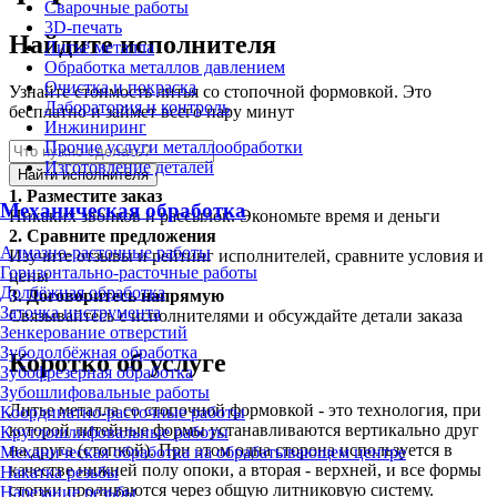
Сварочные работы
3D-печать
Найдите исполнителя
Литьё металла
Обработка металлов давлением
Очистка и покраска
Узнайте стоимость литья со стопочной формовкой. Это
Лаборатория и контроль
бесплатно и займет всего пару минут
Инжиниринг
Прочие услуги металлообработки
Изготовление деталей
Найти исполнителя
1.
Разместите заказ
Механическая обработка
Никаких звонков и рассылок. Экономьте время и деньги
2.
Сравните предложения
Алмазно-расточные работы
Изучите отзывы и рейтинг исполнителей, сравните условия и
Горизонтально-расточные работы
цены
Долбёжная обработка
3.
Договоритесь напрямую
Заточка инструмента
Связывайтесь с исполнителями и обсуждайте детали заказа
Зенкерование отверстий
Зубодолбёжная обработка
Коротко об услуге
Зубофрезерная обработка
Зубошлифовальные работы
Литье металла со стопочной формовкой - это технология, при
Координатно-расточные работы
которой литейные формы устанавливаются вертикально друг
Круглошлифовальные работы
на друга (стопкой). При этом одна сторона используется в
Механическая обработка на обрабатывающем центре
качестве нижней полу опоки, а вторая - верхней, и все формы
Накатка резьбы
стопки проливаются через общую литниковую систему.
Нарезание резьбы