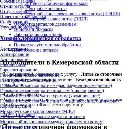
Объёмная закалка
Литье со стопочной формовкой
Отжиг металла
Центробежное литье
Отпуск металла
Центробежное электрошлаковое литье (ЦЭШЛ)
Поверхностная закалка
Электрошлаковое литье (ЭШЛ)
Сорбитизация
Обработка металлов давлением
Улучшение металла
Очистка и покраска
Лаборатория и контроль
Химико-термическая обработка
Инжиниринг
Прочие услуги металлообработки
Азотирование
Изготовление деталей
Алитирование
Анодирование
Исполнители в Кемеровской области
Борирование
Бороалитирование
Предприятий, оказывающих услугу «
Литье со стопочной
Газодинамическое напыление
формовкой
» в выбранном регионе -
Кемеровская область
-
Газотермическое напыление
не найдено.
Гальваническое покрытие медью (меднение, омеднение)
Гальваническое покрытие никелем (никелирование)
Что нужно сделать?
Гальваническое покрытие хромом (хромирование)
Разместите заказ на портале, исполнители откликнутся сами.
Гальваническое покрытие цинком (цинкование, оцинковка)
Это бесплатно и займет всего пару минут
Карбонитрация
Микродуговое оксидирование (МДО)
Разместить заказ
Многослойное покрытие медью и никелем
Многослойное покрытие медью, никелем и хромом
Литье со стопочной формовкой в
Нитроцементация