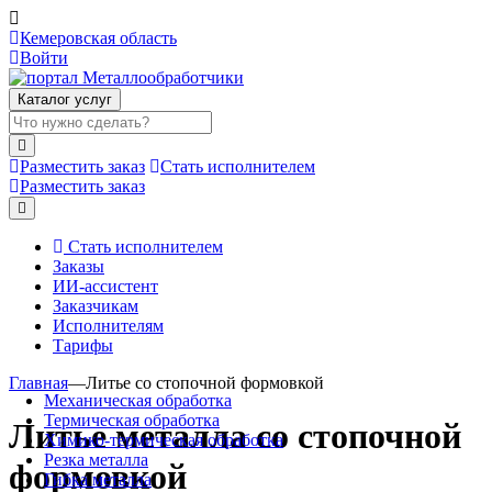
Кемеровская область
Войти
Каталог услуг
Разместить заказ
Стать исполнителем
Разместить заказ
Стать исполнителем
Заказы
ИИ-ассистент
Заказчикам
Исполнителям
Тарифы
Главная
—
Литье со стопочной формовкой
Механическая обработка
Термическая обработка
Литье металла со стопочной
Химико-термическая обработка
Резка металла
формовкой
Гибка металла