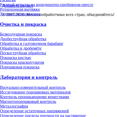
Раскрой металла на координатно-пробивном прессе
Добавить виджет
Ротационная вытяжка
Художественная ковка
© 2017-2026. Металлообработчики всех стран, объединяйтесь!
Очистка и покраска
Безвоздушная покраска
Дробеструйная обработка
Обработка в галтовочном барабане
Обработка в дробемёте
Пескоструйная обработка
Покраска кистью
Покраска краскопультом
Порошковая покраска
Лаборатория и контроль
Визуально-измерительный контроль
Исследование порошковых материалов
Контроль проникающими веществами
Магнитопорошковый контроль
Металлография
Определение остаточных напряжений
Определение предела прочности на растяжение