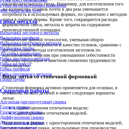
Резка пресс-ножницами
производительность труда. Например, для изготовления того
Рубка на гильотинных ножницах
же количества отливок почти в два раза уменьшается
Фигурная резка труб
потребность в используемых формах, по сравнению с методом
литья в парные формы. Кроме того, сокращаются расходы
Гибка металла
формовочной смеси, металла и затраты на содержание
производственной площадки.
Вальцовка листового металла
Вальцовка профиля
Применение данной технологии, уменьшая общую
Вальцовка пруткового металла
шероховатость поверхности и качество отливок, сравнимо с
Вальцовка трубы
достижениями метода изготовления заготовок по
3D-гибка проволоки
выплавляемым моделям при уменьшении себестоимости
Гибка листового металла
единицы продукции и заметном снижении трудоемкости
Гибка на прессе
производства.
Гибка профиля
Гибка пруткового металла
Виды литья со стопочной формовкой
Гибка трубы
Стопочная формовка активно применяется для отливки, в
Сварочные работы
основном, мелких деталей и имеет следующие варианты
литья:
Аргонная (аргонодуговая) сварка
Газовая сварка
с односторонним отпечатком модели;
Газопрессовая сварка
с двусторонним отпечатком моделей.
Диффузионная сварка
Дугопрессовая сварка
Чаще всего, в формах с односторонним отпечатком моделей,
Контактная сварка
изготавливают отливки, используемые при производстве