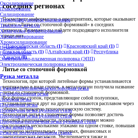
Оксидирование
соседних регионах
Плакирование
Силицирование
Посмотрите информацию о предприятиях, которые оказывают
Термодиффузионное цинкование
услугу «Литье со стопочной формовкой» в соседних
Травление металла
регионах. Возможно вы найдете подходящего исполнителя
Химическое фосфатирование
среди них.
Хромоалитирование
Хромосилицирование
Новосибирская область
(1)
Красноярский край
(1)
Цементация
Томская область
(1)
Алтайский край
(1)
Республика
Цианирование
Хакасия
(0)
Электролитно-плазменная полировка (ЭПП)
Электрохимическая полировка металла
Литье со стопочной формовкой
Резка металла
Технология, при которой литейные формы устанавливаются
вертикально в виде стопок, в металлургии получила название
Газовая/газопламенная/кислородная резка
литье со стопочной формовкой.
Гидроабразивная резка
Все формы стопок, представляющие собой полуопоки,
Лазерная резка
устанавливаются друг на друга и заливаются расплавом через
Плазменная резка
общую литниковую технологическую систему.
Поперечная резка рулонной стали
Технология литья в стопочные формы позволяет достичь
Продольная резка рулонной стали
высокой рациональности, поскольку отливки можно
Продольно-поперечная резка рулонной стали
расположить несколькими этажами на одном стояке, повышая
Резка арматуры
экономию материальных, трудовых, финансовых и
Резка на ленточнопильном станке
энергетических ресурсов. Увеличивается также и