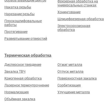
обрабатывающем центре
Фрезерная обработка на
универсальных станках
Накатка резьбы
Хонингование
Нарезание резьбы
Разместить заказ
Шлицефрезерная обработка
Плоскошлифовальные
работы
Стать исполнителем
Электроэрозионная
обработка
Протягивание
Правовые документы
Развертывание отверстий
Реклама на портале
Подбор исполнителей
Блог
Термическая обработка
Чтобы ваше предприятие находилось выше других, подключите
Дисперсное твердение
Отжиг металла
подходящий
«Тариф»
или добавьте наш виджет
Закалка ТВЧ
Отпуск металла
Криогенная обработка
Поверхностная закалка
Добавить виджет
Лазерное термоупрочнение
Сорбитизация
© 2017-2026. Металлообработчики всех стран, объединяйтесь!
Нормализация
Улучшение металла
Объёмная закалка