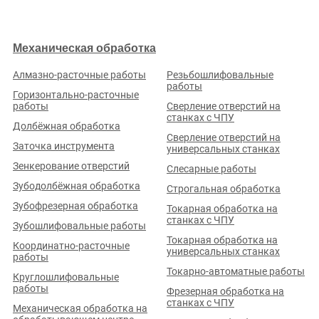
При поддержке
Механическая обработка
Алмазно-расточные работы
Резьбошлифовальные
работы
Горизонтально-расточные
работы
Сверление отверстий на
станках с ЧПУ
Долбёжная обработка
Сверление отверстий на
Заточка инструмента
универсальных станках
Зенкерование отверстий
Слесарные работы
Зубодолбёжная обработка
Строгальная обработка
Зубофрезерная обработка
Токарная обработка на
станках с ЧПУ
Зубошлифовальные работы
По вопросам работы портала в Кемеровской области:
Токарная обработка на
Координатно-расточные
универсальных станках
ИП Чугаев А.В. (321745600023836)
работы
+7 (992) 504-53-22
Токарно-автоматные работы
info@metalloobrabotchiki.ru
Круглошлифовальные
работы
Фрезерная обработка на
Мы на связи пн-пт 7:00-16:00 Мск
станках с ЧПУ
Механическая обработка на