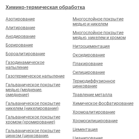
Химико-термическая обработка
Азотирование
Многослойное покрытие
медью и никелем
Алитирование
Многослойное покрытие
Анодирование
медью, никелем и хромом
Борирование
Нитроцементация
Бороалитирование
Оксидирование
Газодинамическое
Плакирование
напыление
Силицирование
Газотермическое напыление
Термодиффузионное
Гальваническое покрытие
цинкование
медью (меднение,
омеднение)
Травление металла
Гальваническое покрытие
Химическое фосфатирование
никелем (никелирование)
Хромоалитирование
Гальваническое покрытие
Хромосилицирование
хромом (хромирование)
Цементация
Гальваническое покрытие
цинком (цинкование,
Цианирование