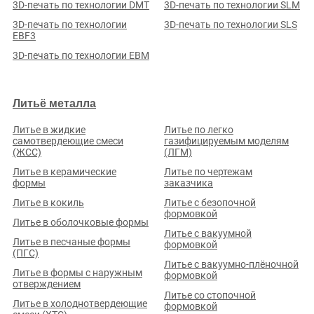
3D-печать по технологии DMT
3D-печать по технологии SLM
3D-печать по технологии
3D-печать по технологии SLS
EBF3
3D-печать по технологии EBM
Литьё металла
Литье в жидкие
Литье по легко
самотвердеющие смеси
газифицируемым моделям
(ЖСС)
(ЛГМ)
Литье в керамические
Литье по чертежам
формы
заказчика
Литье в кокиль
Литье с безопочной
формовкой
Литье в оболочковые формы
Литье с вакуумной
Литье в песчаные формы
формовкой
(ПГС)
Литье с вакуумно-плёночной
Литье в формы с наружным
формовкой
отверждением
Литье со стопочной
Литье в холоднотвердеющие
формовкой