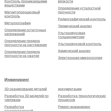
Контроль проникающими
вязкости
веществами
Определение усталостной
Магнитопорошковый
прочности
контроль
Радиографический контроль
Металлография
Термический анализ
Определение остаточных
Ультразвуковая
напряжений
толщинометрия
Определение предела
Ультразвуковой контроль
прочности на растяжение
Химический анализ
Определение предела
прочности на сжатие
Электронная микроскопия
Инжиниринг
3D-сканирование деталей
документации
Разработка 3D-моделей по
Разработка технологических
чертежам
процессов
Разработка
Реверс-инжиниринг
конструкторской