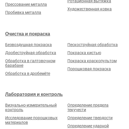
Ротационная вытяжка
Прессование металла
Художественная ковка
Пробивка металла
Очистка и покраска
Безвоздушная покраска
Пескоструйная обработка
Дробеструйная обработка
Покраска кистью
Обработка в галтовочном
Покраска краскопультом
барабане
Порошковая покраска
Обработка в дробемёте
Лаборатория и контроль
Визуально-измерительный
Определение предела
контроль
текучести
Исследование порошковых
Определение твердости
материалов
Определение ударной