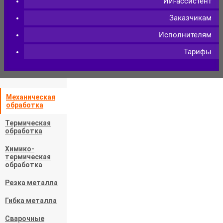
ИИ-ассистент
Заказчикам
Исполнителям
Тарифы
Главная
—
Подбор исполнителя
Механическая
обработка
Подбор исполнителей по
Термическая
металлообработке в Кемеровской
обработка
области
Химико-
термическая
обработка
Резка металла
Гибка металла
Найдите подходящего
исполнителя еще быстрее
Сварочные