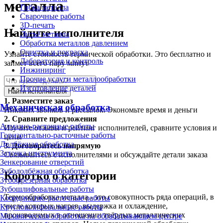
металла
Гибка металла
Сварочные работы
3D-печать
Найдите исполнителя
Литьё металла
Обработка металлов давлением
Очистка и покраска
Узнайте стоимость термической обработки. Это бесплатно и
Лаборатория и контроль
займет всего пару минут
Инжиниринг
Прочие услуги металлообработки
Изготовление деталей
Найти исполнителя
1.
Разместите заказ
Механическая обработка
Никаких звонков и рассылок. Экономьте время и деньги
2.
Сравните предложения
Алмазно-расточные работы
Изучите отзывы и рейтинг исполнителей, сравните условия и
Горизонтально-расточные работы
цены
Долбёжная обработка
3.
Договоритесь напрямую
Заточка инструмента
Связывайтесь с исполнителями и обсуждайте детали заказа
Зенкерование отверстий
Зубодолбёжная обработка
Коротко о категории
Зубофрезерная обработка
Зубошлифовальные работы
Термообработка металла - это совокупность ряда операций, в
Координатно-расточные работы
числе которых нагрев, выдержка и охлаждение,
Круглошлифовальные работы
производимых в отношении твёрдых металлических
Механическая обработка на обрабатывающем центре