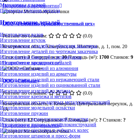
50
Маркировка плазмой
Подробнее о предприятии
Перемотка рулонов металла
Изготовление деталей
ООО «Ремонтно-производственный цех»
Изготовление валов
Рейтинг по отзывам:
(0.0)
Изготовление втулок
Изготовление деталей по образцам заказчика
Кемеровская обл., г. Кемерово, пр. Шахтеров, д. 1, пом. 20
Изготовление деталей по чертежам заказчика
Изготовление ёмкостей и резервуаров
Стаж (лет):
3
Сотрудников:
30
Площадь (м²):
1700
Станков:
9
Изготовление закладных деталей
Подробнее о предприятии
Изготовление изделий из алюминия
Изготовление изделий из арматуры
Изготовление изделий из нержавеющей стали
ООО «Сибмаш»
Изготовление изделий из оцинкованной стали
Изготовление изделий из титана
Рейтинг по отзывам:
(0.0)
Изготовление крепежа и метизов
Изготовление нестандартных металлоконструкций
Кемеровская область, г. Кемерово, Центральный переулок, д.
Изготовление модельной оснастки
1А
Изготовление пружин
Изготовление технологической оснастки
Стаж (лет):
12
Сотрудников:
?
Площадь (м²):
?
Станков:
?
Изготовление типовых металлоконструкций
Подробнее о предприятии
Изготовление шестерен и зубчатых колес
Изготовление штампов и пресс-форм