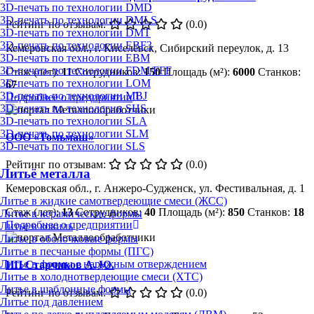
3D-печать по технологии DMD
3D-печать по технологии DMLS
Рейтинг по отзывам:
(0.0)
3D-печать по технологии DMT
3D-печать по технологии EBF3
Кемеровская обл., г. Киселёвск, Сибирский переулок, д. 13
3D-печать по технологии EBM
3D-печать по технологии FDM/FFF
Стаж (лет):
11
Сотрудников:
150
Площадь (м²):
6000
Станков:
3D-печать по технологии LOM
67
3D-печать по технологии MBJ
Подробнее о предприятии
3D-печать по технологии SHS
3D-печать по технологии SLA
3D-печать по технологии SLM
ООО «Томьмаш»
3D-печать по технологии SLS
Рейтинг по отзывам:
(0.0)
Литьё металла
Кемеровская обл., г. Анжеро-Судженск, ул. Фестивальная, д. 1
Литье в жидкие самотвердеющие смеси (ЖСС)
Стаж (лет):
13
Сотрудников:
40
Площадь (м²):
850
Станков:
18
Литье в керамические формы
Подробнее о предприятии
Литье в кокиль
Литье в оболочковые формы
Литье в песчаные формы (ПГС)
Литье в формы с наружным отверждением
ИП Старчиков А. Ю.
Литье в холоднотвердеющие смеси (ХТС)
Литье в шаблонные формы
Рейтинг по отзывам:
(0.0)
Литье под давлением