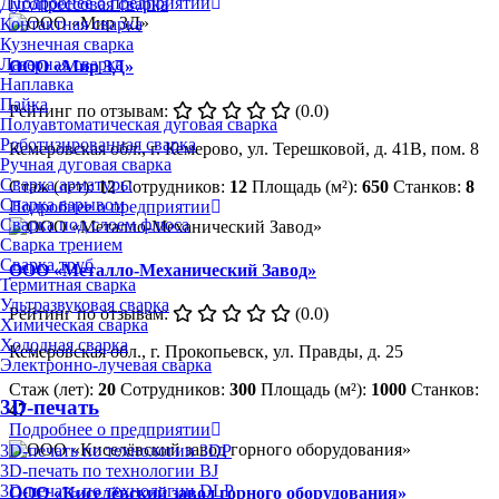
Подробнее о предприятии
Дугопрессовая сварка
Контактная сварка
Кузнечная сварка
Лазерная сварка
ООО «Мир 3Д»
Наплавка
Пайка
Рейтинг по отзывам:
(0.0)
Полуавтоматическая дуговая сварка
Роботизированная сварка
Кемеровская обл., г. Кемерово, ул. Терешковой, д. 41В, пом. 8
Ручная дуговая сварка
Сварка арматуры
Стаж (лет):
12
Сотрудников:
12
Площадь (м²):
650
Станков:
8
Сварка взрывом
Подробнее о предприятии
Сварка под слоем флюса
Сварка трением
Сварка труб
ООО «Металло-Механический Завод»
Термитная сварка
Ультразвуковая сварка
Рейтинг по отзывам:
(0.0)
Химическая сварка
Холодная сварка
Кемеровская обл., г. Прокопьевск, ул. Правды, д. 25
Электронно-лучевая сварка
Стаж (лет):
20
Сотрудников:
300
Площадь (м²):
1000
Станков:
3D-печать
47
Подробнее о предприятии
3D-печать по технологии 3DP
3D-печать по технологии BJ
3D-печать по технологии DLP
ООО «Киселёвский завод горного оборудования»