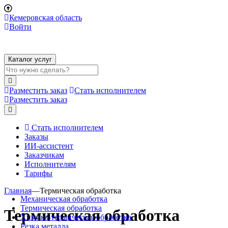
Кемеровская область
Войти
Каталог услуг
Разместить заказ
Стать исполнителем
Разместить заказ
Стать исполнителем
Заказы
ИИ-ассистент
Заказчикам
Исполнителям
Тарифы
Главная
—
Термическая обработка
Механическая обработка
Термическая обработка
Термическая обработка
Химико-термическая обработка
Резка металла