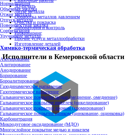
Сварочные работы
Нормализация
3D-печать
Объёмная закалка
Литьё металла
Отжиг металла
Обработка металлов давлением
Отпуск металла
Очистка и покраска
Поверхностная закалка
Лаборатория и контроль
Сорбитизация
Инжиниринг
Улучшение металла
Прочие услуги металлообработки
Изготовление деталей
Химико-термическая обработка
Исполнители в Кемеровской области
Азотирование
Алитирование
Анодирование
Борирование
Бороалитирование
Газодинамическое напыление
Газотермическое напыление
Гальваническое покрытие медью (меднение, омеднение)
Гальваническое покрытие никелем (никелирование)
Гальваническое покрытие хромом (хромирование)
Гальваническое покрытие цинком (цинкование, оцинковка)
Карбонитрация
Микродуговое оксидирование (МДО)
Многослойное покрытие медью и никелем