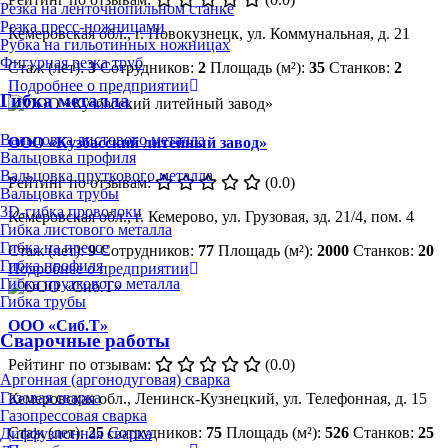
Резка на ленточнопильном станке
Резка пресс-ножницами
Кемеровская обл., г. Новокузнецк, ул. Коммунальная, д. 21
Рубка на гильотинных ножницах
Фигурная резка труб
Стаж (лет):
3
Сотрудников:
2
Площадь (м²):
35
Станков:
2
Подробнее о предприятии
Гибка металла
Вальцовка листового металла
ООО «Кузбасский литейный завод»
Вальцовка профиля
Вальцовка пруткового металла
Рейтинг по отзывам:
(0.0)
Вальцовка трубы
3D-гибка проволоки
Кемеровская обл., г. Кемерово, ул. Грузовая, зд. 21/4, пом. 4
Гибка листового металла
Гибка на прессе
Стаж (лет):
9
Сотрудников:
77
Площадь (м²):
2000
Станков:
20
Гибка профиля
Подробнее о предприятии
Гибка пруткового металла
Гибка трубы
ООО «Сиб.Т»
Сварочные работы
Рейтинг по отзывам:
(0.0)
Аргонная (аргонодуговая) сварка
Газовая сварка
Кемеровская обл., Ленинск-Кузнецкий, ул. Телефонная, д. 15
Газопрессовая сварка
Стаж (лет):
25
Сотрудников:
75
Площадь (м²):
526
Станков:
25
Диффузионная сварка