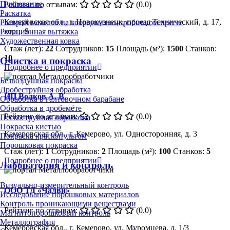
Пуклевание
Рейтинг по отзывам:
(0.0)
Раскатка
Кемеровская обл., г. Новокузнецк, проезд Технический, д. 17,
Раскрой металла на координатно-пробивном прессе
корп. 9
Ротационная вытяжка
Художественная ковка
Стаж (лет):
22
Сотрудников:
15
Площадь (м²):
1500
Станков:
10
Очистка и покраска
Подробнее о предприятии
Безвоздушная покраска
Дробеструйная обработка
ИП Волков А. В.
Обработка в галтовочном барабане
Обработка в дробемёте
Рейтинг по отзывам:
(0.0)
Пескоструйная обработка
Покраска кистью
Кемеровская обл., г. Кемерово, ул. Односторонняя, д. 3
Покраска краскопультом
Порошковая покраска
Стаж (лет):
1
Сотрудников:
2
Площадь (м²):
100
Станков:
5
Подробнее о предприятии
Лаборатория и контроль
Визуально-измерительный контроль
ООО ТД «Чалви»
Исследование порошковых материалов
Контроль проникающими веществами
Рейтинг по отзывам:
(0.0)
Магнитопорошковый контроль
Металлография
Кемеровская обл., г. Кемерово, ул. Муромцева, д. 1/3