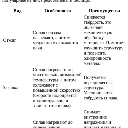
популярные из них представлены в таблице:
Вид
Особенности
Преимущества
Снижается
твёрдость, это
облегчает
Сплав сначала
механическую
нагревают, а потом
обработку
Отжиг
медленно охлаждают в
материала. Помогает
печи.
улучшить структуру
и повысить
однородность
металла.
Сплав нагревают до
максимально возможной
Получается
температуры, а потом
неравновесная
охлаждают с
Закалка
структура.
повышенной скоростью
Увеличивается
(скорость подбирается
твёрдость сплава.
индивидуально, и
зависит от состава).
Снимает
внутренние
Сплав нагревают до
напряжения и
определенной
придаёт материалу