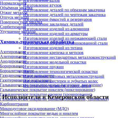
Изготовление валов
Нормализация
Изготовление втулок
Объёмная закалка
Изготовление деталей по образцам заказчика
Отжиг металла
Изготовление деталей по чертежам заказчика
Отпуск металла
Изготовление ёмкостей и резервуаров
Поверхностная закалка
Изготовление закладных деталей
Сорбитизация
Изготовление изделий из алюминия
Улучшение металла
Изготовление изделий из арматуры
Изготовление изделий из нержавеющей стали
Химико-термическая обработка
Изготовление изделий из оцинкованной стали
Изготовление изделий из титана
Азотирование
Изготовление крепежа и метизов
Алитирование
Изготовление нестандартных металлоконструкций
Анодирование
Изготовление модельной оснастки
Борирование
Изготовление пружин
Бороалитирование
Изготовление технологической оснастки
Газодинамическое напыление
Изготовление типовых металлоконструкций
Газотермическое напыление
Изготовление шестерен и зубчатых колес
Гальваническое покрытие медью (меднение, омеднение)
Изготовление штампов и пресс-форм
Гальваническое покрытие никелем (никелирование)
Гальваническое покрытие хромом (хромирование)
Исполнители в Кемеровской области
Гальваническое покрытие цинком (цинкование, оцинковка)
Карбонитрация
Микродуговое оксидирование (МДО)
Многослойное покрытие медью и никелем