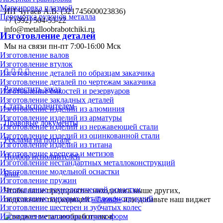
Маркировка плазмой
ИП Чугаев А.В. (321745600023836)
Перемотка рулонов металла
+7 (992) 504-53-22
info@metalloobrabotchiki.ru
Изготовление деталей
Мы на связи пн-пт 7:00-16:00 Мск
Изготовление валов
Изготовление втулок
Изготовление деталей по образцам заказчика
Изготовление деталей по чертежам заказчика
Разместить заказ
Изготовление ёмкостей и резервуаров
Изготовление закладных деталей
Стать исполнителем
Изготовление изделий из алюминия
Изготовление изделий из арматуры
Правовые документы
Изготовление изделий из нержавеющей стали
Изготовление изделий из оцинкованной стали
Реклама на портале
Изготовление изделий из титана
Изготовление крепежа и метизов
Подбор исполнителей
Изготовление нестандартных металлоконструкций
Изготовление модельной оснастки
Блог
Изготовление пружин
Изготовление технологической оснастки
Чтобы ваше предприятие находилось выше других,
Изготовление типовых металлоконструкций
подключите подходящий
«Тариф»
или добавьте наш виджет
Изготовление шестерен и зубчатых колес
Изготовление штампов и пресс-форм