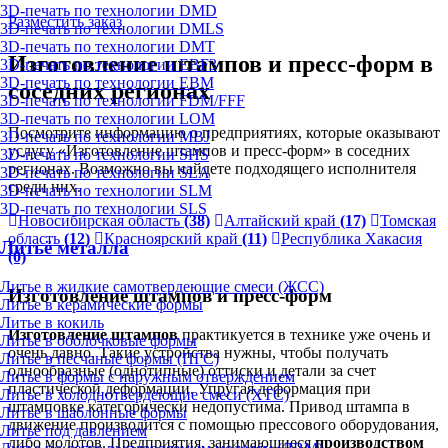
3D-печать по технологии DMD
Разместить заказ
3D-печать по технологии DMLS
3D-печать по технологии DMT
Изготовление штампов и пресс-форм в
3D-печать по технологии EBF3
3D-печать по технологии EBM
соседних регионах
3D-печать по технологии FDM/FFF
3D-печать по технологии LOM
Посмотрите информацию о предприятиях, которые оказывают
3D-печать по технологии MBJ
услугу «Изготовление штампов и пресс-форм» в соседних
3D-печать по технологии SHS
регионах. Возможно вы найдете подходящего исполнителя
3D-печать по технологии SLA
среди них.
3D-печать по технологии SLM
3D-печать по технологии SLS
Новосибирская область
(38)
Алтайский край
(17)
Томская
область
(12)
Красноярский край
(11)
Республика Хакасия
Литьё металла
(0)
Литье в жидкие самотвердеющие смеси (ЖСС)
Изготовление штампов и пресс-форм
Литье в керамические формы
Литье в кокиль
Изготовление штампов
практикуется в технике уже очень и
Литье в оболочковые формы
очень давно. Такие устройства нужны, чтобы получать
Литье в песчаные формы (ПГС)
однообразные (однотипные) оттиски и детали за счет
Литье в формы с наружным отверждением
пластической деформации. Упругая деформация при
Литье в холоднотвердеющие смеси (ХТС)
штамповке категорически недопустима. Привод штампа в
Литье в шаблонные формы
движение производится с помощью прессового оборудования,
Литье под давлением
либо молотов. Предприятия, занимающиеся
производством