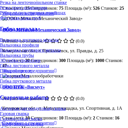
Резка на ленточнопильном станке
Резка пресс-ножницами
Стаж (лет):
25
Сотрудников:
75
Площадь (м²):
526
Станков:
25
Рубка на гильотинных ножницах
Подробнее о предприятии
Фигурная резка труб
Гибка металла
ООО «Металло-Механический Завод»
Вальцовка листового металла
Рейтинг по отзывам:
(0.0)
Вальцовка профиля
Вальцовка пруткового металла
Кемеровская обл., г. Прокопьевск, ул. Правды, д. 25
Вальцовка трубы
Стаж (лет):
20
Сотрудников:
300
Площадь (м²):
1000
Станков:
3D-гибка проволоки
47
Гибка листового металла
Подробнее о предприятии
Гибка на прессе
Гибка профиля
Гибка пруткового металла
Гибка трубы
ООО ПТК «Висмут»
Сварочные работы
Рейтинг по отзывам:
(0.0)
Кемеровская обл., п. Металлплощадка, ул. Спортивная, д. 1А
Аргонная (аргонодуговая) сварка
Газовая сварка
Стаж (лет):
10
Сотрудников:
10
Площадь (м²):
2
Станков:
16
Газопрессовая сварка
Подробнее о предприятии
Диффузионная сварка