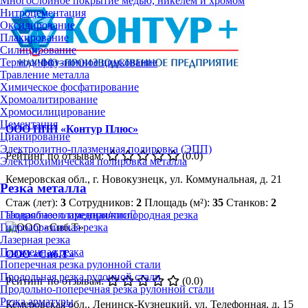
Многослойное покрытие медью, никелем и хромом
Нитроцементация
Оксидирование
Плакирование
Силицирование
Термодиффузионное цинкование
Травление металла
Химическое фосфатирование
Хромоалитирование
Хромосилицирование
Цементация
ООО НПП «Контур Плюс»
Цианирование
Электролитно-плазменная полировка (ЭПП)
Рейтинг по отзывам:
(0.0)
Электрохимическая полировка металла
Кемеровская обл., г. Новокузнецк, ул. Коммунальная, д. 21
Резка металла
Стаж (лет):
3
Сотрудников:
2
Площадь (м²):
35
Станков:
2
Газовая/газопламенная/кислородная резка
Подробнее о предприятии
Гидроабразивная резка
Лазерная резка
Плазменная резка
ООО «Сиб.Т»
Поперечная резка рулонной стали
Продольная резка рулонной стали
Рейтинг по отзывам:
(0.0)
Продольно-поперечная резка рулонной стали
Резка арматуры
Кемеровская обл., Ленинск-Кузнецкий, ул. Телефонная, д. 15