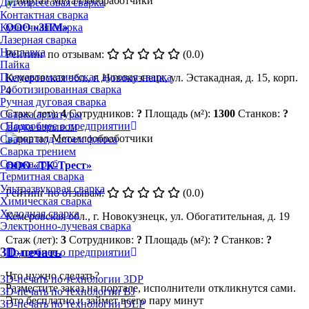
Дугопрессовая сварка
Контактная сварка
Кузнечная сварка
ООО «ЗПМ»
Лазерная сварка
Наплавка
Рейтинг по отзывам:
(0.0)
Пайка
Полуавтоматическая дуговая сварка
Кемеровская обл., г. Новокузнецк, ул. Эстакадная, д. 15, корп.
Роботизированная сварка
4
Ручная дуговая сварка
Стаж (лет):
4
Сотрудников:
?
Площадь (м²):
1300
Станков:
?
Сварка арматуры
Подробнее о предприятии
Сварка взрывом
Сварка под слоем флюса
Сварка трением
Сварка труб
ООО «ТК-Трест»
Термитная сварка
Ультразвуковая сварка
Рейтинг по отзывам:
(0.0)
Химическая сварка
Холодная сварка
Кемеровская обл., г. Новокузнецк, ул. Обогатительная, д. 19
Электронно-лучевая сварка
Стаж (лет):
3
Сотрудников:
?
Площадь (м²):
?
Станков:
?
3D-печать
Подробнее о предприятии
Что нужно сделать?
3D-печать по технологии 3DP
Разместите заказ на портале, исполнители откликнутся сами.
3D-печать по технологии BJ
Это бесплатно и займет всего пару минут
3D-печать по технологии DLP