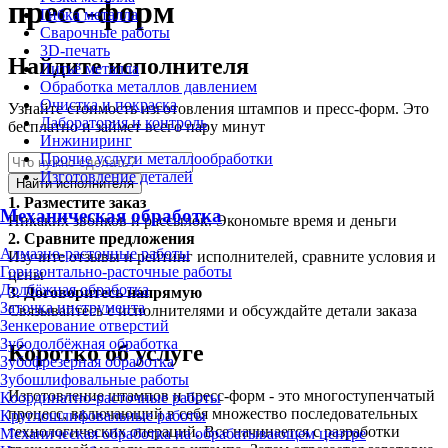
пресс-форм
Гибка металла
Сварочные работы
3D-печать
Найдите исполнителя
Литьё металла
Обработка металлов давлением
Очистка и покраска
Узнайте стоимость изготовления штампов и пресс-форм. Это
Лаборатория и контроль
бесплатно и займет всего пару минут
Инжиниринг
Прочие услуги металлообработки
Изготовление деталей
Найти исполнителя
1.
Разместите заказ
Механическая обработка
Никаких звонков и рассылок. Экономьте время и деньги
2.
Сравните предложения
Алмазно-расточные работы
Изучите отзывы и рейтинг исполнителей, сравните условия и
Горизонтально-расточные работы
цены
Долбёжная обработка
3.
Договоритесь напрямую
Заточка инструмента
Связывайтесь с исполнителями и обсуждайте детали заказа
Зенкерование отверстий
Зубодолбёжная обработка
Коротко об услуге
Зубофрезерная обработка
Зубошлифовальные работы
Изготовление штампов и пресс-форм - это многоступенчатый
Координатно-расточные работы
процесс, включающий в себя множество последовательных
Круглошлифовальные работы
технологических операций. Все начинается с разработки
Механическая обработка на обрабатывающем центре