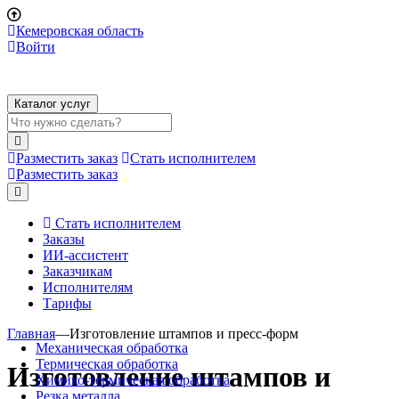
Кемеровская область
Войти
Каталог услуг
Разместить заказ
Стать исполнителем
Разместить заказ
Стать исполнителем
Заказы
ИИ-ассистент
Заказчикам
Исполнителям
Тарифы
Главная
—
Изготовление штампов и пресс-форм
Механическая обработка
Термическая обработка
Изготовление штампов и
Химико-термическая обработка
Резка металла