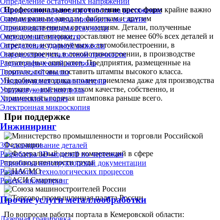
Определение остаточных напряжений
Профессиональное изготовление пресс-форм
крайне важно
Определение предела прочности на растяжение
самым разным заводам, фабрикам и другим
Определение предела прочности на сжатие
производственным организациям. Детали, полученные
Определение предела текучести
методом штамповки, составляют не менее 60% всех деталей и
Определение твердости
агрегатов, используемых в автомобилестроении, в
Определение ударной вязкости
вагоностроении, в локомотивостроении, в производстве
Определение усталостной прочности
летательных аппаратов. Предприятия, размещенные на
Радиографический контроль
портале, готовы поставить штампы высокого класса.
Термический анализ
Подобная методика вполне приемлема даже для производства
Ультразвуковая толщинометрия
оружия — именно в таком качестве, собственно, и
Ультразвуковой контроль
применялась горячая штамповка раньше всего.
Химический анализ
Электронная микроскопия
При поддержке
Инжиниринг
3D-сканирование деталей
Разработка 3D-моделей по чертежам
Разработка конструкторской документации
Разработка технологических процессов
Реверс-инжиниринг
Прочие услуги металлообработки
По вопросам работы портала в Кемеровской области:
Лазерная гравировка