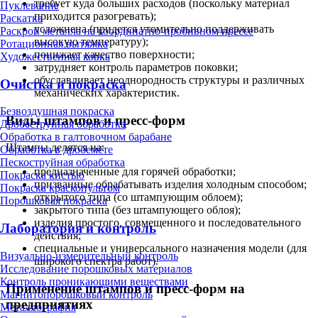
требует куда больших расходов (поскольку материал
Пуклевание
приходится разогревать);
Раскатка
усложнена (придется утомительно поддерживать
Раскрой металла на координатно-пробивном прессе
высокую температуру);
Ротационная вытяжка
понижает качество поверхности;
Художественная ковка
затрудняет контроль параметров поковки;
обуславливает неоднородность структуры и различных
Очистка и покраска
механических характеристик.
Безвоздушная покраска
Виды штампов и пресс-форм
Дробеструйная обработка
Обработка в галтовочном барабане
Штампы делятся на:
Обработка в дробемёте
Пескоструйная обработка
предназначенные для горячей обработки;
Покраска кистью
призванные обрабатывать изделия холодным способом;
Покраска краскопультом
открытого типа (со штампующим облоем);
Порошковая покраска
закрытого типа (без штампующего облоя);
изделия простого, совмещенного и последовательного
Лаборатория и контроль
действия;
специальные и универсального назначения модели (для
Визуально-измерительный контроль
широкого спектра работ).
Исследование порошковых материалов
Контроль проникающими веществами
Применение штампов и пресс-форм на
Магнитопорошковый контроль
предприятиях
Металлография