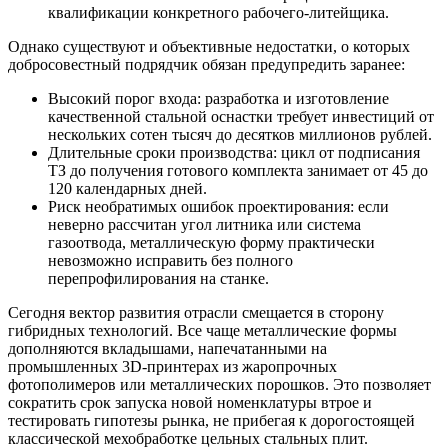
квалификации конкретного рабочего-литейщика.
Однако существуют и объективные недостатки, о которых
добросовестный подрядчик обязан предупредить заранее:
Высокий порог входа: разработка и изготовление
качественной стальной оснастки требует инвестиций от
нескольких сотен тысяч до десятков миллионов рублей.
Длительные сроки производства: цикл от подписания
ТЗ до получения готового комплекта занимает от 45 до
120 календарных дней.
Риск необратимых ошибок проектирования: если
неверно рассчитан угол литника или система
газоотвода, металлическую форму практически
невозможно исправить без полного
перепрофилирования на станке.
Сегодня вектор развития отрасли смещается в сторону
гибридных технологий. Все чаще металлические формы
дополняются вкладышами, напечатанными на
промышленных 3D-принтерах из жаропрочных
фотополимеров или металлических порошков. Это позволяет
сократить срок запуска новой номенклатуры втрое и
тестировать гипотезы рынка, не прибегая к дорогостоящей
классической мехобработке цельных стальных плит.