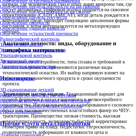
Определение остаточных напряжений
разряда, где человеческий глаз и опыт ловят микроны там, где
Определение предела прочности на растяжение
пасует автоматика. Цифровой подход опирается на сквозное
Определение предела прочности на сжатие
проектирование (CAD/CAM/CAE), когда деталь рождается в
Определение предела текучести
виртуальной среде, проходит симуляцию заполнения формы
Определение твердости
расплавом, а затем материализуется на металлорежущих
Определение ударной вязкости
центрах.
Определение усталостной прочности
Радиографический контроль
Анатомия точности: виды, оборудование и
Термический анализ
специфика материалов
Ультразвуковая толщинометрия
Ультразвуковой контроль
Химический анализ
В зависимости от серийности, типа сплава и требований к
Электронная микроскопия
чистоте поверхности, применяются различные виды
технологической оснастки. Их выбор напрямую влияет на
Инжиниринг
себестоимость конечного продукта и сроки окупаемости
проекта.
3D-сканирование деталей
Деревянные мастер-модели.
Традиционный вариант для
Разработка 3D-моделей по чертежам
ручной формовки в цехах единичного и мелкосерийного
Разработка конструкторской документации
производства. Изготавливаются из калиброванного соснового
Разработка технологических процессов
бруса или высококачественных влагостойких фанер по ЧПУ-
Реверс-инжиниринг
траекториям. Преимущества: низкая стоимость, высокая
ремонтопригодность, возможность быстрой корректировки
Прочие услуги металлообработки
геометрии прямо на плацу. Недостатки: гигроскопичность,
подверженность деформации от влажности цеха и
Лазерная гравировка