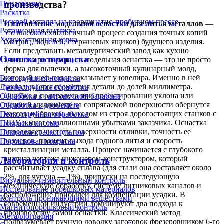
производства?
Пуклевание
Раскатка
Раскрой металла на координатно-пробивном прессе
Изготовление модельной оснастки для литья металлов
—
Ротационная вытяжка
это высокотехнологичный процесс создания точных копий
Художественная ковка
(матриц, моделей, стержневых ящиков) будущего изделия.
Если представить металлургический завод как кухню
Очистка и покраска
элитного ресторана, то модельная оснастка — это не просто
форма для выпечки, а высокоточный кулинарный молд,
который шеф-повар заказывает у ювелира. Именно в ней
Безвоздушная покраска
закладывается геометрия детали до долей миллиметра.
Дробеструйная обработка
Ошибка в полградуса при проектировании уклона или
Обработка в галтовочном барабане
лишний миллиметр на сопрягаемой поверхности обернутся
Обработка в дробемёте
массовым браком, выходом из строя дорогостоящих станков с
Пескоструйная обработка
ЧПУ и многомиллионными убытками заказчика. Оснастка
Покраска кистью
определяет чистоту поверхности отливки, точность ее
Покраска краскопультом
размеров, процент выхода годного литья и скорость
Порошковая покраска
кристаллизации металла. Процесс начинается с глубокого
анализа чертежа инженером-конструктором, который
Лаборатория и контроль
рассчитывает усадку сплава (для стали она составляет около
2%, для чугуна — 1%), припуски на последующую
Визуально-измерительный контроль
механическую обработку, систему литниковых каналов и
Исследование порошковых материалов
расположение прибылей для компенсации усадки. В
Контроль проникающими веществами
современной индустрии доминируют два подхода к
Магнитопорошковый контроль
производству самой оснастки. Классический метод
Металлография
подразумевает ручную доводку заготовок фрезеровщиком 6-го