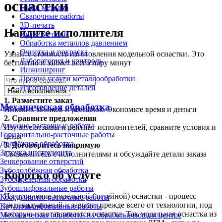
оснастки
Гибка металла
Сварочные работы
3D-печать
Найдите исполнителя
Литьё металла
Обработка металлов давлением
Очистка и покраска
Узнайте стоимость изготовления модельной оснастки. Это
Лаборатория и контроль
бесплатно и займет всего пару минут
Инжиниринг
Прочие услуги металлообработки
Изготовление деталей
Найти исполнителя
1.
Разместите заказ
Механическая обработка
Никаких звонков и рассылок. Экономьте время и деньги
2.
Сравните предложения
Алмазно-расточные работы
Изучите отзывы и рейтинг исполнителей, сравните условия и
Горизонтально-расточные работы
цены
Долбёжная обработка
3.
Договоритесь напрямую
Заточка инструмента
Связывайтесь с исполнителями и обсуждайте детали заказа
Зенкерование отверстий
Зубодолбёжная обработка
Коротко об услуге
Зубофрезерная обработка
Зубошлифовальные работы
Изготовление модельной (литейной) оснастки - процесс
Координатно-расточные работы
индивидуальный и зависит прежде всего от технологии, под
Круглошлифовальные работы
которую изготавливается оснастка. Так модельная оснастка из
Механическая обработка на обрабатывающем центре