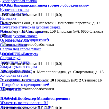
Дугопрессовая сварка
Контактная сварка
ООО «Киселёвский завод горного оборудования»
Кузнечная сварка
Лазерная сварка
Рейтинг по отзывам:
(0.0)
Наплавка
Пайка
Кемеровская обл., г. Киселёвск, Сибирский переулок, д. 13
Полуавтоматическая дуговая сварка
Стаж (лет):
11
Сотрудников:
150
Площадь (м²):
6000
Станков:
Роботизированная сварка
67
Ручная дуговая сварка
Подробнее о предприятии
Сварка арматуры
Сварка взрывом
Сварка под слоем флюса
Сварка трением
ООО ПТК «Висмут»
Сварка труб
Термитная сварка
Рейтинг по отзывам:
(0.0)
Ультразвуковая сварка
Химическая сварка
Кемеровская обл., п. Металлплощадка, ул. Спортивная, д. 1А
Холодная сварка
Электронно-лучевая сварка
Стаж (лет):
10
Сотрудников:
10
Площадь (м²):
2
Станков:
16
Подробнее о предприятии
3D-печать
ООО НПП «Вектор Машиностроения»
3D-печать по технологии 3DP
3D-печать по технологии BJ
3D-печать по технологии DLP
Рейтинг по отзывам:
(0.0)