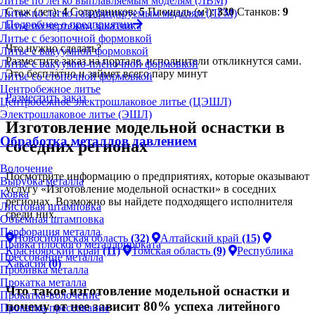
Литье по легко выплавляемым моделям (ЛВМ)
Стаж (лет):
4
Сотрудников:
5
Площадь (м²):
330
Станков:
9
Литье по легко газифицируемым моделям (ЛГМ)
Подробнее о предприятии
Литье по чертежам заказчика
Литье с безопочной формовкой
Что нужно сделать?
Литье с вакуумной формовкой
Разместите заказ на портале, исполнители откликнутся сами.
Литье с вакуумно-плёночной формовкой
Это бесплатно и займет всего пару минут
Литье со стопочной формовкой
Центробежное литье
Разместить заказ
Центробежное электрошлаковое литье (ЦЭШЛ)
Электрошлаковое литье (ЭШЛ)
Изготовление модельной оснастки в
Обработка металлов давлением
соседних регионах
Волочение
Посмотрите информацию о предприятиях, которые оказывают
Вырубка металла
услугу «Изготовление модельной оснастки» в соседних
Ковка
регионах. Возможно вы найдете подходящего исполнителя
Листовая штамповка
среди них.
Объёмная штамповка
Перфорация металла
Новосибирская область
(32)
Алтайский край
(15)
Правка плоского металлопроката
Красноярский край
(11)
Томская область
(9)
Республика
Прессование металла
Хакасия
(0)
Пробивка металла
Прокатка металла
Что такое изготовление модельной оснастки и
Прокатка-волочение
почему от нее зависит 80% успеха литейного
Прокатка-прессование