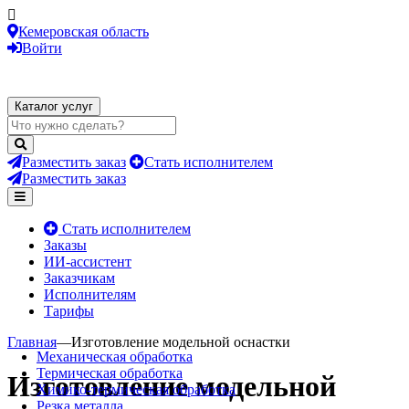
Кемеровская область
Войти
Каталог услуг
Разместить заказ
Стать исполнителем
Разместить заказ
Стать исполнителем
Заказы
ИИ-ассистент
Заказчикам
Исполнителям
Тарифы
Главная
—
Изготовление модельной оснастки
Механическая обработка
Термическая обработка
Изготовление модельной
Химико-термическая обработка
Резка металла