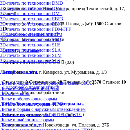
3D-печать по технологии DMD
3D-печать по технологии DMLS
Кемеровская обл., г. Новокузнецк, проезд Технический, д. 17,
3D-печать по технологии DMT
корп. 9
3D-печать по технологии EBF3
Стаж (лет):
22
Сотрудников:
15
Площадь (м²):
1500
Станков:
3D-печать по технологии EBM
10
3D-печать по технологии FDM/FFF
Подробнее о предприятии
3D-печать по технологии LOM
3D-печать по технологии MBJ
3D-печать по технологии SHS
3D-печать по технологии SLA
ООО ТД «Чалви»
3D-печать по технологии SLM
3D-печать по технологии SLS
Рейтинг по отзывам:
(0.0)
Литьё металла
Кемеровская обл., г. Кемерово, ул. Муромцева, д. 1/3
Стаж (лет):
9
Сотрудников:
20
Площадь (м²):
2570
Станков:
10
Литье в жидкие самотвердеющие смеси (ЖСС)
Подробнее о предприятии
Литье в керамические формы
Литье в кокиль
Литье в оболочковые формы
ООО «Точная механика и материалы»
Литье в песчаные формы (ПГС)
Литье в формы с наружным отверждением
Литье в холоднотвердеющие смеси (ХТС)
Рейтинг по отзывам:
(0.0)
Литье в шаблонные формы
Литье под давлением
Кемеровская обл., г. Новокузнецк, ул. Полевая, д. 27Б