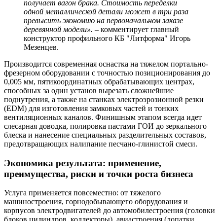
получает вагон брака. Стоимость переделки
одной металлической детали может в три раза
превысить экономию на первоначальном заказе
деревянной модели».
– комментирует главный
конструктор профильного КБ "Литформа" Игорь
Мезенцев.
Производится современная оснастка на тяжелом портально-
фрезерном оборудовании с точностью позиционирования до
0,005 мм, пятикоординатных обрабатывающих центрах,
способных за один установ вырезать сложнейшие
поднутрения, а также на станках электроэрозионной резки
(EDM) для изготовления замковых частей и тонких
вентиляционных каналов. Финишным этапом всегда идет
слесарная доводка, полировка пастами ГОИ до зеркального
блеска и нанесение специальных разделительных составов,
предотвращающих налипание песчано-глинистой смеси.
Экономика результата: применение,
преимущества, риски и точки роста бизнеса
Услуга применяется повсеместно: от тяжелого
машиностроения, горнодобывающего оборудования и
корпусов электродвигателей до автомобилестроения (головки
блоков цилиндров, коллекторы), авиастроения (лопатки