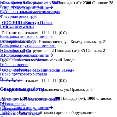
Резка на ленточнопильном станке
Стаж (лет):
9
Сотрудников:
50
Площадь (м²):
2300
Станков:
28
Резка пресс-ножницами
Подробнее о предприятии
Рубка на гильотинных ножницах
Фигурная резка труб
ООО НПП «Контур Плюс»
Гибка металла
Рейтинг по отзывам:
(0.0)
Вальцовка листового металла
Вальцовка профиля
Кемеровская обл., г. Новокузнецк, ул. Коммунальная, д. 21
Вальцовка пруткового металла
Стаж (лет):
3
Сотрудников:
2
Площадь (м²):
35
Станков:
2
Вальцовка трубы
Подробнее о предприятии
3D-гибка проволоки
Гибка листового металла
Гибка на прессе
Гибка профиля
ООО «Металло-Механический Завод»
Гибка пруткового металла
Гибка трубы
Рейтинг по отзывам:
(0.0)
Сварочные работы
Кемеровская обл., г. Прокопьевск, ул. Правды, д. 25
Стаж (лет):
20
Сотрудников:
300
Площадь (м²):
1000
Станков:
Аргонная (аргонодуговая) сварка
47
Газовая сварка
Подробнее о предприятии
Газопрессовая сварка
Диффузионная сварка