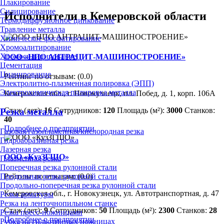
Плакирование
Силицирование
Исполнители в Кемеровской области
Термодиффузионное цинкование
Травление металла
Химическое фосфатирование
Хромоалитирование
Хромосилицирование
ООО «НПО АНТРАЦИТ-МАШИНОСТРОЕНИЕ»
Цементация
Цианирование
Рейтинг по отзывам:
(0.0)
Электролитно-плазменная полировка (ЭПП)
Электрохимическая полировка металла
Кемеровская обл., г. Новокузнецк, пл. Побед, д. 1, корп. 106А
Стаж (лет):
16
Сотрудников:
120
Площадь (м²):
3000
Станков:
Резка металла
40
Подробнее о предприятии
Газовая/газопламенная/кислородная резка
Гидроабразивная резка
Лазерная резка
ООО «КузЗГШО»
Плазменная резка
Поперечная резка рулонной стали
Продольная резка рулонной стали
Рейтинг по отзывам:
(0.0)
Продольно-поперечная резка рулонной стали
Кемеровская обл., г. Новокузнецк, ул. Автотранспортная, д. 47
Резка арматуры
Резка на ленточнопильном станке
Стаж (лет):
9
Сотрудников:
50
Площадь (м²):
2300
Станков:
28
Резка пресс-ножницами
Подробнее о предприятии
Рубка на гильотинных ножницах