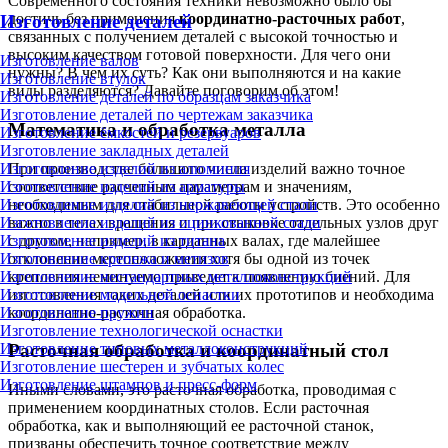
Современного состояния техники невозможно было бы
достичь без применения
координатно-расточных работ
,
Изготовление деталей
связанных с получением деталей с высокой точностью и
высоким качеством готовой поверхности. Для чего они
Изготовление валов
нужны? В чем их суть? Как они выполняются и на какие
Изготовление втулок
виды разделяются? Давайте поговорим об этом!
Изготовление деталей по образцам заказчика
Изготовление деталей по чертежам заказчика
Математика и обработка металла
Изготовление ёмкостей и резервуаров
Изготовление закладных деталей
При производстве большого числа изделий важно точное
Изготовление изделий из алюминия
соответствие расчетным параметрам и значениям,
Изготовление изделий из арматуры
необходимым для стабильной работы устройств. Это особенно
Изготовление изделий из нержавеющей стали
важно в телах вращения и при стыковке отдельных узлов друг
Изготовление изделий из оцинкованной стали
с другом, например, в карданных валах, где малейшее
Изготовление изделий из титана
отклонение местоположения хотя бы одной из точек
Изготовление крепежа и метизов
крепления неминуемо приведет к появлению биений. Для
Изготовление нестандартных металлоконструкций
изготовления таких деталей или их прототипов и необходима
Изготовление модельной оснастки
координатно-расточная обработка.
Изготовление пружин
Изготовление технологической оснастки
Изготовление типовых металлоконструкций
Расточная обработка и координатный стол
Изготовление шестерен и зубчатых колес
Изготовление штампов и пресс-форм
Иными словами, это расточная обработка, проводимая с
применением координатных столов. Если расточная
обработка, как и выполняющий ее расточной станок,
призваны обеспечить точное соответствие между