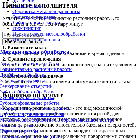
3D-печать
Найдите исполнителя
Литьё металла
Обработка металлов давлением
Очистка и покраска
Узнайте стоимость координатно-расточных работ. Это
Лаборатория и контроль
бесплатно и займет всего пару минут
Инжиниринг
Прочие услуги металлообработки
Изготовление деталей
Найти исполнителя
1.
Разместите заказ
Механическая обработка
Никаких звонков и рассылок. Экономьте время и деньги
2.
Сравните предложения
Алмазно-расточные работы
Изучите отзывы и рейтинг исполнителей, сравните условия и
Горизонтально-расточные работы
цены
Долбёжная обработка
3.
Договоритесь напрямую
Заточка инструмента
Связывайтесь с исполнителями и обсуждайте детали заказа
Зенкерование отверстий
Зубодолбёжная обработка
Коротко об услуге
Зубофрезерная обработка
Зубошлифовальные работы
Координатно-расточные работы - это вид механической
Координатно-расточные работы
обработки, применяемый в отношении отверстий, для
Круглошлифовальные работы
которых особое значение имеет их максимально точное
Механическая обработка на обрабатывающем центре
взаимное расположение относительно базовых поверхностей.
Накатка резьбы
Данные работы выполняются на координатно-расточных
Нарезание резьбы
станках, оснащенных универсальными поворотными столами
Плоскошлифовальные работы