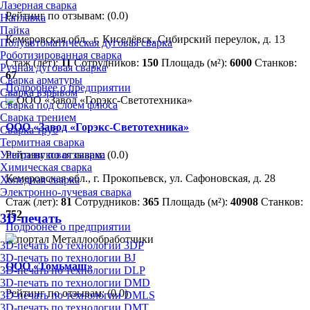
Лазерная сварка
Рейтинг по отзывам:
(0.0)
Наплавка
Пайка
Кемеровская обл., г. Киселёвск, Сибирский переулок, д. 13
Полуавтоматическая дуговая сварка
Роботизированная сварка
Стаж (лет):
11
Сотрудников:
150
Площадь (м²):
6000
Станков:
Ручная дуговая сварка
67
Сварка арматуры
Подробнее о предприятии
Сварка взрывом
Сварка под слоем флюса
Сварка трением
ООО «Завод «Горэкс-Светотехника»
Сварка труб
Термитная сварка
Рейтинг по отзывам:
(0.0)
Ультразвуковая сварка
Химическая сварка
Кемеровская обл., г. Прокопьевск, ул. Сафоновская, д. 28
Холодная сварка
Электронно-лучевая сварка
Стаж (лет):
81
Сотрудников:
365
Площадь (м²):
40908
Станков:
752
3D-печать
Подробнее о предприятии
3D-печать по технологии 3DP
3D-печать по технологии BJ
ООО «Томьмаш»
3D-печать по технологии DLP
3D-печать по технологии DMD
Рейтинг по отзывам:
(0.0)
3D-печать по технологии DMLS
3D-печать по технологии DMT