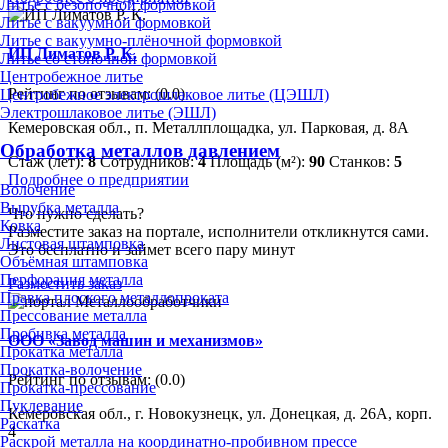
Литье с безопочной формовкой
Литье с вакуумной формовкой
Литье с вакуумно-плёночной формовкой
ИП Лиматов Р. К.
Литье со стопочной формовкой
Центробежное литье
Рейтинг по отзывам:
(0.0)
Центробежное электрошлаковое литье (ЦЭШЛ)
Электрошлаковое литье (ЭШЛ)
Кемеровская обл., п. Металлплощадка, ул. Парковая, д. 8А
Обработка металлов давлением
Стаж (лет):
8
Сотрудников:
4
Площадь (м²):
90
Станков:
5
Подробнее о предприятии
Волочение
Вырубка металла
Что нужно сделать?
Ковка
Разместите заказ на портале, исполнители откликнутся сами.
Листовая штамповка
Это бесплатно и займет всего пару минут
Объёмная штамповка
Перфорация металла
Разместить заказ
Правка плоского металлопроката
Прессование металла
Пробивка металла
ООО «Завод машин и механизмов»
Прокатка металла
Прокатка-волочение
Рейтинг по отзывам:
(0.0)
Прокатка-прессование
Пуклевание
Кемеровская обл., г. Новокузнецк, ул. Донецкая, д. 26А, корп.
Раскатка
4
Раскрой металла на координатно-пробивном прессе