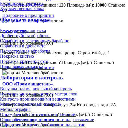
Ротационная вытяжка
Стаж (лет):
18
Сотрудников:
120
Площадь (м²):
10000
Станков:
Художественная ковка
50
Подробнее о предприятии
Очистка и покраска
Безвоздушная покраска
ООО «СПК»
Дробеструйная обработка
Обработка в галтовочном барабане
Рейтинг по отзывам:
(0.0)
Обработка в дробемёте
Пескоструйная обработка
Кемеровская обл., г. Новокузнецк, пр. Строителей, д. 1
Покраска кистью
Покраска краскопультом
Стаж (лет):
11
Сотрудников:
?
Площадь (м²):
?
Станков:
?
Порошковая покраска
Подробнее о предприятии
Лаборатория и контроль
ООО «Проммашдеталь»
Визуально-измерительный контроль
Исследование порошковых материалов
Рейтинг по отзывам:
(0.0)
Контроль проникающими веществами
Магнитопорошковый контроль
Кемеровская обл., г. Кемерово, ул. 2-я Кирзаводская, д. 2А
Металлография
Определение остаточных напряжений
Стаж (лет):
3
Сотрудников:
?
Площадь (м²):
?
Станков:
?
Определение предела прочности на растяжение
Подробнее о предприятии
Определение предела прочности на сжатие