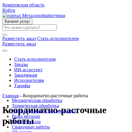
Кемеровская область
Войти
Каталог услуг
Разместить заказ
Стать исполнителем
Разместить заказ
Стать исполнителем
Заказы
ИИ-ассистент
Заказчикам
Исполнителям
Тарифы
Главная
—
Координатно-расточные работы
Механическая обработка
Термическая обработка
Координатно-расточные
Химико-термическая обработка
Резка металла
работы
Гибка металла
Сварочные работы