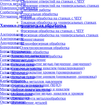
Сверление отверстий на станках с ЧПУ
Отпуск металла
Сверление отверстий на универсальных станках
Поверхностная закалка
Слесарные работы
Сорбитизация
Строгальная обработка
Улучшение металла
Токарная обработка на станках с ЧПУ
Токарная обработка на универсальных станках
Химико-термическая обработка
Токарно-автоматные работы
Фрезерная обработка на станках с ЧПУ
Азотирование
Фрезерная обработка на универсальных станках
Алитирование
Хонингование
Анодирование
Шлицефрезерная обработка
Борирование
Электроэрозионная обработка
Бороалитирование
Термическая обработка
Газодинамическое напыление
Химико-термическая обработка
Газотермическое напыление
Резка металла
Гальваническое покрытие медью (меднение, омеднение)
Гибка металла
Гальваническое покрытие никелем (никелирование)
Сварочные работы
Гальваническое покрытие хромом (хромирование)
3D-печать
Гальваническое покрытие цинком (цинкование, оцинковка)
Литьё металла
Карбонитрация
Обработка металлов давлением
Микродуговое оксидирование (МДО)
Очистка и покраска
Многослойное покрытие медью и никелем
Лаборатория и контроль
Многослойное покрытие медью, никелем и хромом
Инжиниринг
Нитроцементация
Прочие услуги металлообработки
Оксидирование
Изготовление деталей