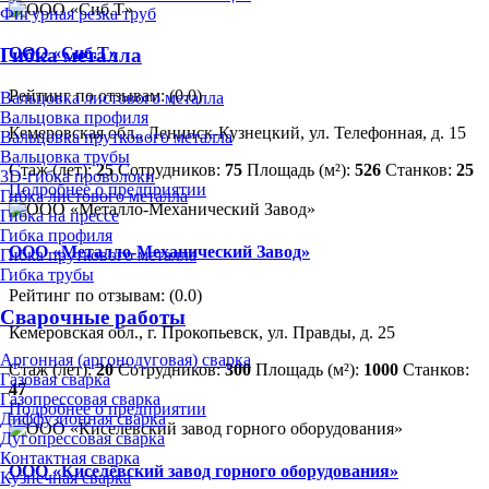
Фигурная резка труб
ООО «Сиб.Т»
Гибка металла
Рейтинг по отзывам:
(0.0)
Вальцовка листового металла
Вальцовка профиля
Кемеровская обл., Ленинск-Кузнецкий, ул. Телефонная, д. 15
Вальцовка пруткового металла
Вальцовка трубы
Стаж (лет):
25
Сотрудников:
75
Площадь (м²):
526
Станков:
25
3D-гибка проволоки
Подробнее о предприятии
Гибка листового металла
Гибка на прессе
Гибка профиля
ООО «Металло-Механический Завод»
Гибка пруткового металла
Гибка трубы
Рейтинг по отзывам:
(0.0)
Сварочные работы
Кемеровская обл., г. Прокопьевск, ул. Правды, д. 25
Аргонная (аргонодуговая) сварка
Стаж (лет):
20
Сотрудников:
300
Площадь (м²):
1000
Станков:
Газовая сварка
47
Газопрессовая сварка
Подробнее о предприятии
Диффузионная сварка
Дугопрессовая сварка
Контактная сварка
ООО «Киселёвский завод горного оборудования»
Кузнечная сварка