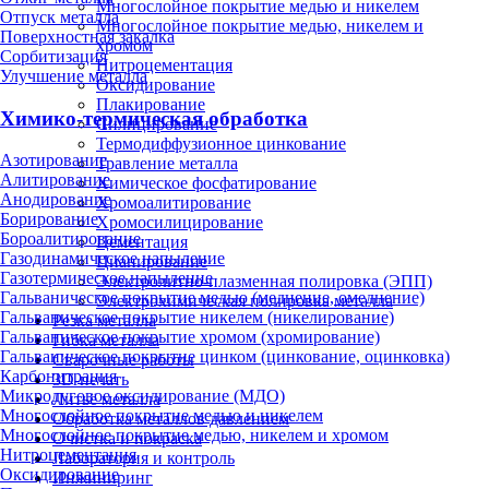
Многослойное покрытие медью и никелем
Отпуск металла
Многослойное покрытие медью, никелем и
Поверхностная закалка
хромом
Сорбитизация
Нитроцементация
Улучшение металла
Оксидирование
Плакирование
Химико-термическая обработка
Силицирование
Термодиффузионное цинкование
Азотирование
Травление металла
Алитирование
Химическое фосфатирование
Анодирование
Хромоалитирование
Борирование
Хромосилицирование
Бороалитирование
Цементация
Газодинамическое напыление
Цианирование
Газотермическое напыление
Электролитно-плазменная полировка (ЭПП)
Гальваническое покрытие медью (меднение, омеднение)
Электрохимическая полировка металла
Гальваническое покрытие никелем (никелирование)
Резка металла
Гальваническое покрытие хромом (хромирование)
Гибка металла
Гальваническое покрытие цинком (цинкование, оцинковка)
Сварочные работы
Карбонитрация
3D-печать
Микродуговое оксидирование (МДО)
Литьё металла
Многослойное покрытие медью и никелем
Обработка металлов давлением
Многослойное покрытие медью, никелем и хромом
Очистка и покраска
Нитроцементация
Лаборатория и контроль
Оксидирование
Инжиниринг