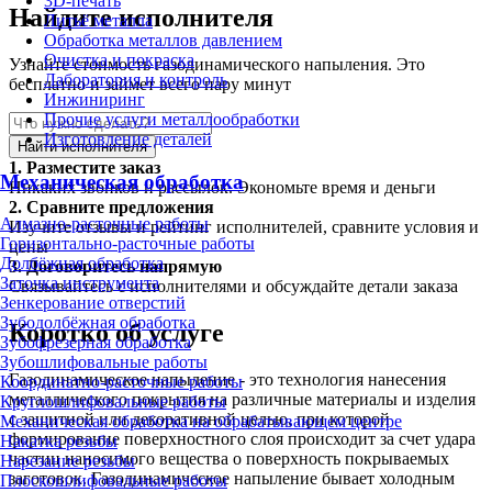
3D-печать
Найдите исполнителя
Литьё металла
Обработка металлов давлением
Очистка и покраска
Узнайте стоимость газодинамического напыления. Это
Лаборатория и контроль
бесплатно и займет всего пару минут
Инжиниринг
Прочие услуги металлообработки
Изготовление деталей
Найти исполнителя
1.
Разместите заказ
Механическая обработка
Никаких звонков и рассылок. Экономьте время и деньги
2.
Сравните предложения
Алмазно-расточные работы
Изучите отзывы и рейтинг исполнителей, сравните условия и
Горизонтально-расточные работы
цены
Долбёжная обработка
3.
Договоритесь напрямую
Заточка инструмента
Связывайтесь с исполнителями и обсуждайте детали заказа
Зенкерование отверстий
Зубодолбёжная обработка
Коротко об услуге
Зубофрезерная обработка
Зубошлифовальные работы
Газодинамическое напыление - это технология нанесения
Координатно-расточные работы
металлического покрытия на различные материалы и изделия
Круглошлифовальные работы
с защитной или декоративной целью, при которой
Механическая обработка на обрабатывающем центре
формирование поверхностного слоя происходит за счет удара
Накатка резьбы
частиц наносимого вещества о поверхность покрываемых
Нарезание резьбы
заготовок. Газодинамическое напыление бывает холодным
Плоскошлифовальные работы