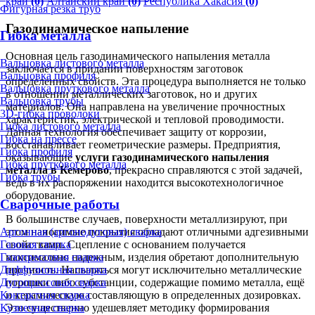
край
(0)
Алтайский край
(0)
Республика Хакасия
(0)
Фигурная резка труб
Газодинамическое напыление
Гибка металла
Основная цель газодинамического напыления металла
Вальцовка листового металла
заключается в придании поверхностям заготовок
Вальцовка профиля
определенных свойств. Эта процедура выполняется не только
Вальцовка пруткового металла
в отношении металлических заготовок, но и других
Вальцовка трубы
материалов. Она направлена на увеличение прочностных
3D-гибка проволоки
характеристик, электрической и тепловой проводимости.
Гибка листового металла
Данная технология обеспечивает защиту от коррозии,
Гибка на прессе
восстанавливает геометрические размеры. Предприятия,
Гибка профиля
оказывающие
услуги газодинамического напыления
Гибка пруткового металла
металла в Кемерово
, прекрасно справляются с этой задачей,
Гибка трубы
ведь в их распоряжении находится высокотехнологичное
оборудование.
Сварочные работы
В большинстве случаев, поверхности металлизируют, при
Аргонная (аргонодуговая) сварка
этом наносимые покрытия обладают отличными адгезивными
Газовая сварка
свойствами. Сцепление с основанием получается
Газопрессовая сварка
максимально надежным, изделия обретают дополнительную
Диффузионная сварка
прочность. Напыляться могут исключительно металлические
Дугопрессовая сварка
порошки либо субстанции, содержащие помимо металла, ещё
Контактная сварка
и керамическую составляющую в определенных дозировках.
Кузнечная сварка
Это существенно удешевляет методику формирования