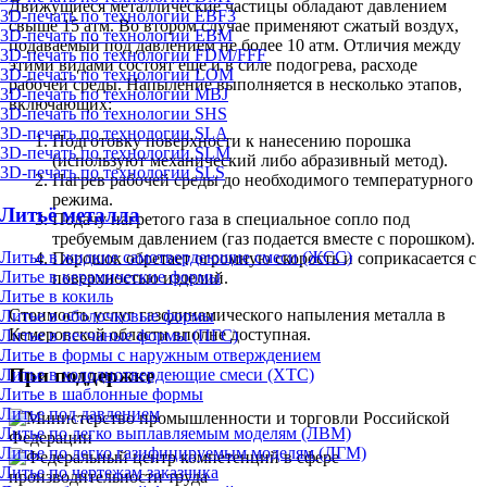
Движущиеся металлические частицы обладают давлением
3D-печать по технологии EBF3
свыше 15 атм. Во втором случае применяют сжатый воздух,
3D-печать по технологии EBM
подаваемый под давлением не более 10 атм. Отличия между
3D-печать по технологии FDM/FFF
этими видами состоят еще и в силе подогрева, расходе
3D-печать по технологии LOM
рабочей среды. Напыление выполняется в несколько этапов,
3D-печать по технологии MBJ
включающих:
3D-печать по технологии SHS
3D-печать по технологии SLA
Подготовку поверхности к нанесению порошка
3D-печать по технологии SLM
(используют механический либо абразивный метод).
3D-печать по технологии SLS
Нагрев рабочей среды до необходимого температурного
режима.
Литьё металла
Подачу нагретого газа в специальное сопло под
требуемым давлением (газ подается вместе с порошком).
Литье в жидкие самотвердеющие смеси (ЖСС)
Порошок обретает огромную скорость и соприкасается с
Литье в керамические формы
поверхностью изделий.
Литье в кокиль
Стоимость услуг газодинамического напыления металла в
Литье в оболочковые формы
Кемеровской области вполне доступная.
Литье в песчаные формы (ПГС)
Литье в формы с наружным отверждением
При поддержке
Литье в холоднотвердеющие смеси (ХТС)
Литье в шаблонные формы
Литье под давлением
Литье по легко выплавляемым моделям (ЛВМ)
Литье по легко газифицируемым моделям (ЛГМ)
Литье по чертежам заказчика