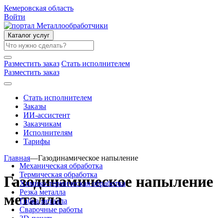
Кемеровская область
Войти
Каталог услуг
Разместить заказ
Стать исполнителем
Разместить заказ
Стать исполнителем
Заказы
ИИ-ассистент
Заказчикам
Исполнителям
Тарифы
Главная
—
Газодинамическое напыление
Механическая обработка
Термическая обработка
Газодинамическое напыление
Химико-термическая обработка
Резка металла
металла
Гибка металла
Сварочные работы