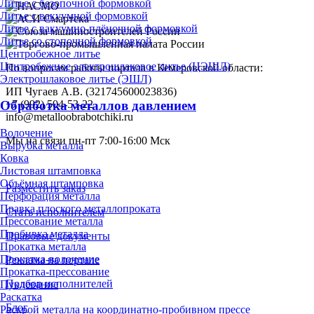
Литье с безопочной формовкой
Литье с вакуумной формовкой
Литье с вакуумно-плёночной формовкой
Литье со стопочной формовкой
Центробежное литье
Центробежное электрошлаковое литье (ЦЭШЛ)
По вопросам работы портала в Кемеровской области:
Электрошлаковое литье (ЭШЛ)
ИП Чугаев А.В. (321745600023836)
+7 (992) 504-53-22
Обработка металлов давлением
info@metalloobrabotchiki.ru
Волочение
Мы на связи пн-пт 7:00-16:00 Мск
Вырубка металла
Ковка
Листовая штамповка
Объёмная штамповка
Разместить заказ
Перфорация металла
Правка плоского металлопроката
Стать исполнителем
Прессование металла
Пробивка металла
Правовые документы
Прокатка металла
Прокатка-волочение
Реклама на портале
Прокатка-прессование
Подбор исполнителей
Пуклевание
Раскатка
Блог
Раскрой металла на координатно-пробивном прессе