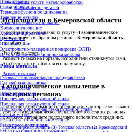
Плакирование
Прочие услуги металлообработки
Силицирование
Изготовление деталей
Термодиффузионное цинкование
Травление металла
Исполнители в Кемеровской области
Химическое фосфатирование
Хромоалитирование
Предприятий, оказывающих услугу «
Газодинамическое
Хромосилицирование
напыление
» в выбранном регионе -
Кемеровская область
-
Цементация
не найдено.
Цианирование
Электролитно-плазменная полировка (ЭПП)
Что нужно сделать?
Электрохимическая полировка металла
Разместите заказ на портале, исполнители откликнутся сами.
Это бесплатно и займет всего пару минут
Резка металла
Разместить заказ
Газовая/газопламенная/кислородная резка
Гидроабразивная резка
Газодинамическое напыление в
Лазерная резка
соседних регионах
Плазменная резка
Поперечная резка рулонной стали
Продольная резка рулонной стали
Посмотрите информацию о предприятиях, которые оказывают
Продольно-поперечная резка рулонной стали
услугу «Газодинамическое напыление» в соседних регионах.
Резка арматуры
Возможно вы найдете подходящего исполнителя среди них.
Резка на ленточнопильном станке
Резка пресс-ножницами
Новосибирская область
(3)
Томская область
(2)
Красноярский
Рубка на гильотинных ножницах