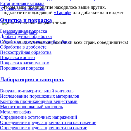
Ротационная вытяжка
Чтобы ваше предприятие находилось выше других,
Художественная ковка
подключите подходящий
«Тариф»
или добавьте наш виджет
Очистка и покраска
Безвоздушная покраска
Добавить виджет
Дробеструйная обработка
Обработка в галтовочном барабане
© 2017-2026. Металлообработчики всех стран, объединяйтесь!
Обработка в дробемёте
Пескоструйная обработка
Покраска кистью
Покраска краскопультом
Порошковая покраска
Лаборатория и контроль
Визуально-измерительный контроль
Исследование порошковых материалов
Контроль проникающими веществами
Магнитопорошковый контроль
Металлография
Определение остаточных напряжений
Определение предела прочности на растяжение
Определение предела прочности на сжатие