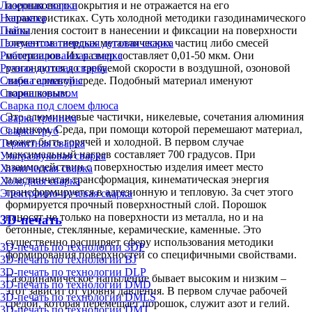
Лазерная сварка
порошкового покрытия и не отражается на его
Наплавка
характеристиках. Суть холодной методики газодинамического
Пайка
напыления состоит в нанесении и фиксации на поверхности
Полуавтоматическая дуговая сварка
элементов твердых металлических частиц либо смесей
Роботизированная сварка
материалов. Их размер составляет 0,01-50 мкм. Они
Ручная дуговая сварка
разгоняются до требуемой скорости в воздушной, озоновой
Сварка арматуры
либо гелиевой среде. Подобный материал именуют
Сварка взрывом
порошковым.
Сварка под слоем флюса
Это алюминиевые частички, никелевые, сочетания алюминия
Сварка трением
с цинком. Среда, при помощи которой перемешают материал,
Сварка труб
может быть горячей и холодной. В первом случае
Термитная сварка
максимальный нагрев составляет 700 градусов. При
Ультразвуковая сварка
взаимодействии с поверхностью изделия имеет место
Химическая сварка
пластинчатая трансформация, кинематическая энергия
Холодная сварка
трансформируется в адгезионную и тепловую. За счет этого
Электронно-лучевая сварка
формируется прочный поверхностный слой. Порошок
наносят не только на поверхности из металла, но и на
3D-печать
бетонные, стеклянные, керамические, каменные. Это
существенно расширяет сферу использования методики
3D-печать по технологии 3DP
формирования поверхностей со специфичными свойствами.
3D-печать по технологии BJ
3D-печать по технологии DLP
Газодинамическое напыление бывает высоким и низким –
3D-печать по технологии DMD
этот зависит от уровня давления. В первом случае рабочей
3D-печать по технологии DMLS
средой, которая перемещает порошок, служит азот и гелий.
3D-печать по технологии DMT