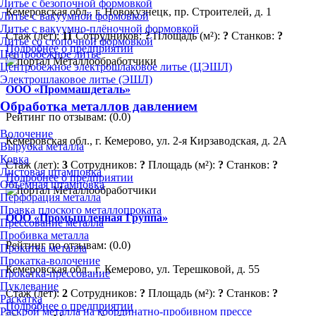
Литье с безопочной формовкой
Кемеровская обл., г. Новокузнецк, пр. Строителей, д. 1
Литье с вакуумной формовкой
Литье с вакуумно-плёночной формовкой
Стаж (лет):
11
Сотрудников:
?
Площадь (м²):
?
Станков:
?
Литье со стопочной формовкой
Подробнее о предприятии
Центробежное литье
Центробежное электрошлаковое литье (ЦЭШЛ)
Электрошлаковое литье (ЭШЛ)
ООО «Проммашдеталь»
Обработка металлов давлением
Рейтинг по отзывам:
(0.0)
Волочение
Кемеровская обл., г. Кемерово, ул. 2-я Кирзаводская, д. 2А
Вырубка металла
Ковка
Стаж (лет):
3
Сотрудников:
?
Площадь (м²):
?
Станков:
?
Листовая штамповка
Подробнее о предприятии
Объёмная штамповка
Перфорация металла
Правка плоского металлопроката
ООО «Промышленная Группа»
Прессование металла
Пробивка металла
Рейтинг по отзывам:
(0.0)
Прокатка металла
Прокатка-волочение
Кемеровская обл., г. Кемерово, ул. Терешковой, д. 55
Прокатка-прессование
Пуклевание
Стаж (лет):
2
Сотрудников:
?
Площадь (м²):
?
Станков:
?
Раскатка
Подробнее о предприятии
Раскрой металла на координатно-пробивном прессе