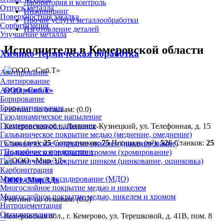
Лаборатория и контроль
Отпуск металла
Инжиниринг
Поверхностная закалка
Прочие услуги металлообработки
Сорбитизация
Изготовление деталей
Улучшение металла
Исполнители в Кемеровской области
Химико-термическая обработка
Азотирование
Алитирование
ООО «Сиб.Т»
Анодирование
Борирование
Бороалитирование
Рейтинг по отзывам:
(0.0)
Газодинамическое напыление
Газотермическое напыление
Кемеровская обл., Ленинск-Кузнецкий, ул. Телефонная, д. 15
Гальваническое покрытие медью (меднение, омеднение)
Стаж (лет):
25
Сотрудников:
75
Площадь (м²):
526
Станков:
25
Гальваническое покрытие никелем (никелирование)
Подробнее о предприятии
Гальваническое покрытие хромом (хромирование)
Гальваническое покрытие цинком (цинкование, оцинковка)
Карбонитрация
Микродуговое оксидирование (МДО)
ООО «Мир 3Д»
Многослойное покрытие медью и никелем
Многослойное покрытие медью, никелем и хромом
Рейтинг по отзывам:
(0.0)
Нитроцементация
Оксидирование
Кемеровская обл., г. Кемерово, ул. Терешковой, д. 41В, пом. 8