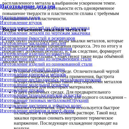
расплавленного металла в выбранном ускоренном темпе.
Изготовление деталей
Основной целью этой деятельности есть одновременное
повышение твердости и пластичности сплава с требуемым
Изготовление валов
уменьшением его пластичности.
Изготовление втулок
Изготовление деталей по образцам заказчика
Виды объёмной закалки металла
Изготовление деталей по чертежам заказчика
Изготовление ёмкостей и резервуаров
Существуют разнообразные виды закалки металлов, которые
Изготовление закладных деталей
отличаются режимами проведения процесса. Это по итогу и
Изготовление изделий из алюминия
определяет должный результат, и, как следствие, формирует
Изготовление изделий из арматуры
качество готового сплава. Существуют такие виды объёмной
Изготовление изделий из нержавеющей стали
закалки металла:
Изготовление изделий из оцинкованной стали
Изготовление изделий из титана
В одной охлаждающей среде. Отличительной чертой
Изготовление крепежа и метизов
данного вида есть простота применения, быстрота
Изготовление нестандартных металлоконструкций
осуществления. Однако такой вид обработки металлов
Изготовление модельной оснастки
неприемлем для некоторых материалов.
Изготовление пружин
В двух различных средах. Для предварительного
Изготовление технологической оснастки
охлаждения используют воду, для полного охлаждения –
Изготовление типовых металлоконструкций
масло.
Изготовление шестерен и зубчатых колес
Закалка ступенчатая. При этом используется быстрое
Изготовление штампов и пресс-форм
охлаждение в горячем соляном растворе. Такой вид
закалки призван снимать внутреннее термическое
напряжение. Последующее охлаждение проводят на
воздухе.