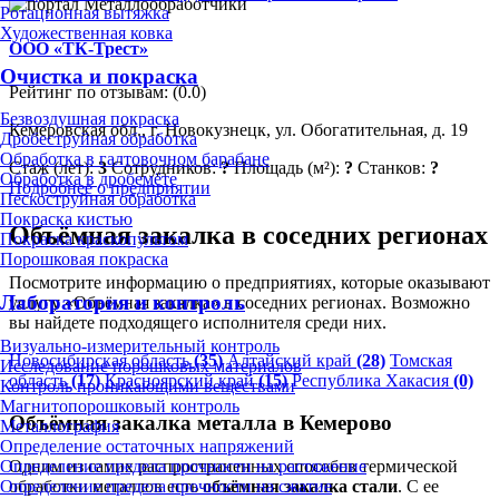
Ротационная вытяжка
Художественная ковка
ООО «ТК-Трест»
Очистка и покраска
Рейтинг по отзывам:
(0.0)
Безвоздушная покраска
Кемеровская обл., г. Новокузнецк, ул. Обогатительная, д. 19
Дробеструйная обработка
Обработка в галтовочном барабане
Стаж (лет):
3
Сотрудников:
?
Площадь (м²):
?
Станков:
?
Обработка в дробемёте
Подробнее о предприятии
Пескоструйная обработка
Покраска кистью
Объёмная закалка в соседних регионах
Покраска краскопультом
Порошковая покраска
Посмотрите информацию о предприятиях, которые оказывают
Лаборатория и контроль
услугу «Объёмная закалка» в соседних регионах. Возможно
вы найдете подходящего исполнителя среди них.
Визуально-измерительный контроль
Новосибирская область
(35)
Алтайский край
(28)
Томская
Исследование порошковых материалов
область
(17)
Красноярский край
(15)
Республика Хакасия
(0)
Контроль проникающими веществами
Магнитопорошковый контроль
Объёмная закалка металла в Кемерово
Металлография
Определение остаточных напряжений
Определение предела прочности на растяжение
Одним из самих распространенных способов термической
Определение предела прочности на сжатие
обработки металлов есть
объёмная закалка стали
. С ее