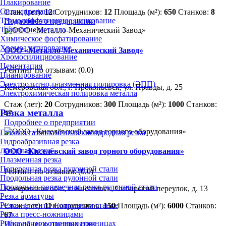
Плакирование
Силицирование
Стаж (лет):
12
Сотрудников:
12
Площадь (м²):
650
Станков:
8
Термодиффузионное цинкование
Подробнее о предприятии
Травление металла
Химическое фосфатирование
Хромоалитирование
ООО «Металло-Механический Завод»
Хромосилицирование
Цементация
Рейтинг по отзывам:
(0.0)
Цианирование
Электролитно-плазменная полировка (ЭПП)
Кемеровская обл., г. Прокопьевск, ул. Правды, д. 25
Электрохимическая полировка металла
Стаж (лет):
20
Сотрудников:
300
Площадь (м²):
1000
Станков:
Резка металла
47
Подробнее о предприятии
Газовая/газопламенная/кислородная резка
Гидроабразивная резка
Лазерная резка
ООО «Киселёвский завод горного оборудования»
Плазменная резка
Поперечная резка рулонной стали
Рейтинг по отзывам:
(0.0)
Продольная резка рулонной стали
Продольно-поперечная резка рулонной стали
Кемеровская обл., г. Киселёвск, Сибирский переулок, д. 13
Резка арматуры
Резка на ленточнопильном станке
Стаж (лет):
11
Сотрудников:
150
Площадь (м²):
6000
Станков:
Резка пресс-ножницами
67
Рубка на гильотинных ножницах
Подробнее о предприятии