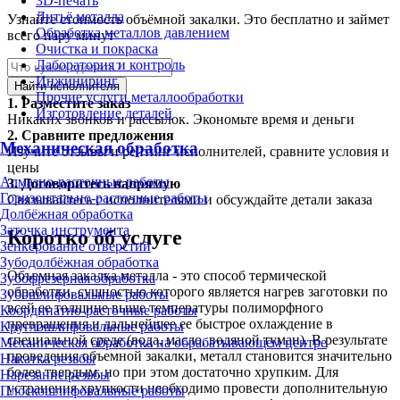
3D-печать
Литьё металла
Узнайте стоимость объёмной закалки. Это бесплатно и займет
Обработка металлов давлением
всего пару минут
Очистка и покраска
Лаборатория и контроль
Инжиниринг
Найти исполнителя
Прочие услуги металлообработки
1.
Разместите заказ
Изготовление деталей
Никаких звонков и рассылок. Экономьте время и деньги
2.
Сравните предложения
Механическая обработка
Изучите отзывы и рейтинг исполнителей, сравните условия и
цены
Алмазно-расточные работы
3.
Договоритесь напрямую
Горизонтально-расточные работы
Связывайтесь с исполнителями и обсуждайте детали заказа
Долбёжная обработка
Заточка инструмента
Коротко об услуге
Зенкерование отверстий
Зубодолбёжная обработка
Объемная закалка металла - это способ термической
Зубофрезерная обработка
обработки, сущностью которого является нагрев заготовки по
Зубошлифовальные работы
всей ее толщине выше температуры полиморфного
Координатно-расточные работы
превращения и дальнейшее ее быстрое охлаждение в
Круглошлифовальные работы
специальной среде (вода, масло, водяной туман). В результате
Механическая обработка на обрабатывающем центре
проведения объемной закалки, металл становится значительно
Накатка резьбы
более твердым, но при этом достаточно хрупким. Для
Нарезание резьбы
устранения хрупкости необходимо провести дополнительную
Плоскошлифовальные работы