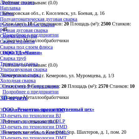
Лазерная сварка
Рейтинг по отзывам:
(0.0)
Наплавка
Кемеровская обл., г. Киселевск, ул. Боевая, д. 16
Пайка
Полуавтоматическая дуговая сварка
Стаж (лет):
10
Сотрудников:
20
Площадь (м²):
2500
Станков:
Роботизированная сварка
45
Ручная дуговая сварка
Подробнее о предприятии
Сварка арматуры
Сварка взрывом
Сварка под слоем флюса
Сварка трением
ООО ТД «Чалви»
Сварка труб
Термитная сварка
Рейтинг по отзывам:
(0.0)
Ультразвуковая сварка
Химическая сварка
Кемеровская обл., г. Кемерово, ул. Муромцева, д. 1/3
Холодная сварка
Электронно-лучевая сварка
Стаж (лет):
9
Сотрудников:
20
Площадь (м²):
2570
Станков:
10
Подробнее о предприятии
3D-печать
ООО «Ремонтно-производственный цех»
3D-печать по технологии 3DP
3D-печать по технологии BJ
3D-печать по технологии DLP
Рейтинг по отзывам:
(0.0)
3D-печать по технологии DMD
Кемеровская обл., г. Кемерово, пр. Шахтеров, д. 1, пом. 20
3D-печать по технологии DMLS
3D-печать по технологии DMT