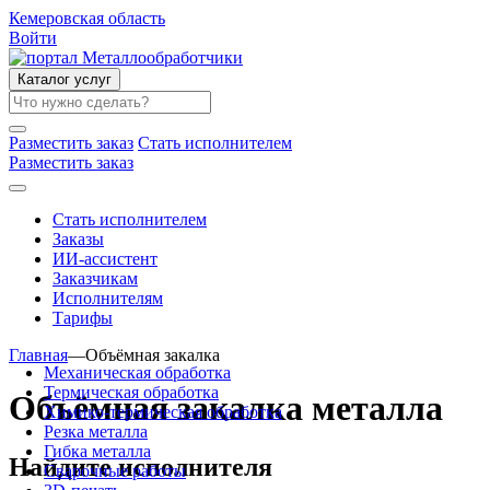
Кемеровская область
Войти
Каталог услуг
Разместить заказ
Стать исполнителем
Разместить заказ
Стать исполнителем
Заказы
ИИ-ассистент
Заказчикам
Исполнителям
Тарифы
Главная
—
Объёмная закалка
Механическая обработка
Термическая обработка
Объёмная закалка металла
Химико-термическая обработка
Резка металла
Гибка металла
Найдите исполнителя
Сварочные работы