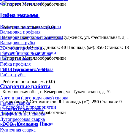
Фигурная резка труб
Гибка металла
ООО «Томьмаш»
Вальцовка листового металла
Рейтинг по отзывам:
(0.0)
Вальцовка профиля
Кемеровская обл., г. Анжеро-Судженск, ул. Фестивальная, д. 1
Вальцовка пруткового металла
Вальцовка трубы
Стаж (лет):
13
Сотрудников:
40
Площадь (м²):
850
Станков:
18
3D-гибка проволоки
Подробнее о предприятии
Гибка листового металла
Гибка на прессе
Гибка профиля
Гибка пруткового металла
ИП Старчиков А. Ю.
Гибка трубы
Рейтинг по отзывам:
(0.0)
Сварочные работы
Кемеровская обл., г. Кемерово, ул. Тухачевского, д. 52
Аргонная (аргонодуговая) сварка
Стаж (лет):
2
Сотрудников:
8
Площадь (м²):
250
Станков:
9
Газовая сварка
Подробнее о предприятии
Газопрессовая сварка
Диффузионная сварка
Дугопрессовая сварка
ООО «Компания Нико»
Контактная сварка
Кузнечная сварка