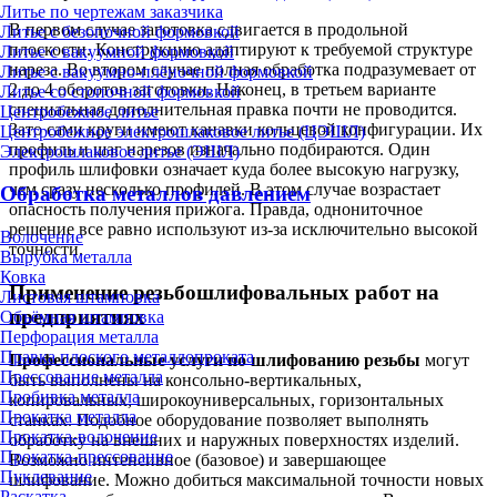
Литье по чертежам заказчика
В первом случае заготовка сдвигается в продольной
Литье с безопочной формовкой
плоскости. Конструкцию адаптируют к требуемой структуре
Литье с вакуумной формовкой
нареза. Во втором случае полная обработка подразумевает от
Литье с вакуумно-плёночной формовкой
2 до 4 оборотов заготовки. Наконец, в третьем варианте
Литье со стопочной формовкой
специальная дополнительная правка почти не проводится.
Центробежное литье
Зато сами круги имеют канавки кольцевой конфигурации. Их
Центробежное электрошлаковое литье (ЦЭШЛ)
профиль и шаг нарезов изначально подбираются. Один
Электрошлаковое литье (ЭШЛ)
профиль шлифовки означает куда более высокую нагрузку,
чем сразу несколько профилей. В этом случае возрастает
Обработка металлов давлением
опасность получения прижога. Правда, однониточное
решение все равно используют из-за исключительно высокой
Волочение
точности.
Вырубка металла
Ковка
Применение резьбошлифовальных работ на
Листовая штамповка
предприятиях
Объёмная штамповка
Перфорация металла
Правка плоского металлопроката
Профессиональные услуги по шлифованию резьбы
могут
Прессование металла
быть выполнены на консольно-вертикальных,
Пробивка металла
копировальных, широкоуниверсальных, горизонтальных
Прокатка металла
станках. Подобное оборудование позволяет выполнять
Прокатка-волочение
обработку на внешних и наружных поверхностях изделий.
Прокатка-прессование
Возможно интенсивное (базовое) и завершающее
Пуклевание
шлифование. Можно добиться максимальной точности новых
Раскатка