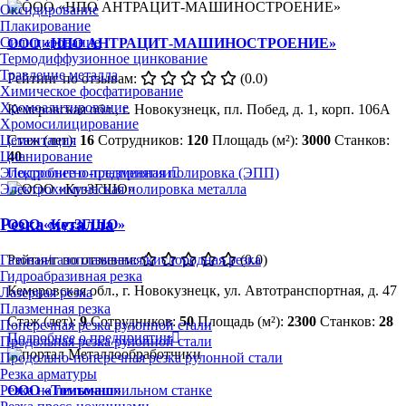
Оксидирование
Плакирование
Силицирование
ООО «НПО АНТРАЦИТ-МАШИНОСТРОЕНИЕ»
Термодиффузионное цинкование
Травление металла
Рейтинг по отзывам:
(0.0)
Химическое фосфатирование
Хромоалитирование
Кемеровская обл., г. Новокузнецк, пл. Побед, д. 1, корп. 106А
Хромосилицирование
Стаж (лет):
16
Сотрудников:
120
Площадь (м²):
3000
Станков:
Цементация
40
Цианирование
Подробнее о предприятии
Электролитно-плазменная полировка (ЭПП)
Электрохимическая полировка металла
Резка металла
ООО «КузЗГШО»
Газовая/газопламенная/кислородная резка
Рейтинг по отзывам:
(0.0)
Гидроабразивная резка
Кемеровская обл., г. Новокузнецк, ул. Автотранспортная, д. 47
Лазерная резка
Плазменная резка
Стаж (лет):
9
Сотрудников:
50
Площадь (м²):
2300
Станков:
28
Поперечная резка рулонной стали
Подробнее о предприятии
Продольная резка рулонной стали
Продольно-поперечная резка рулонной стали
Резка арматуры
ООО «Томьмаш»
Резка на ленточнопильном станке