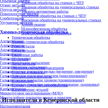
Объёмная закалка
Токарная обработка на станках с ЧПУ
Отжиг металла
Токарная обработка на универсальных станках
Отпуск металла
Токарно-автоматные работы
Поверхностная закалка
Фрезерная обработка на станках с ЧПУ
Сорбитизация
Фрезерная обработка на универсальных станках
Улучшение металла
Хонингование
Шлицефрезерная обработка
Химико-термическая обработка
Электроэрозионная обработка
Термическая обработка
Азотирование
Химико-термическая обработка
Алитирование
Резка металла
Анодирование
Гибка металла
Борирование
Сварочные работы
Бороалитирование
3D-печать
Газодинамическое напыление
Литьё металла
Газотермическое напыление
Обработка металлов давлением
Гальваническое покрытие медью (меднение, омеднение)
Очистка и покраска
Гальваническое покрытие никелем (никелирование)
Лаборатория и контроль
Гальваническое покрытие хромом (хромирование)
Инжиниринг
Гальваническое покрытие цинком (цинкование, оцинковка)
Прочие услуги металлообработки
Карбонитрация
Изготовление деталей
Микродуговое оксидирование (МДО)
Многослойное покрытие медью и никелем
Исполнители в Кемеровской области
Многослойное покрытие медью, никелем и хромом
Нитроцементация