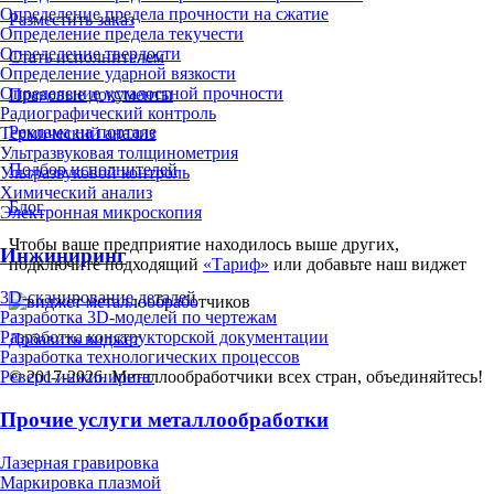
Определение предела прочности на сжатие
Разместить заказ
Определение предела текучести
Определение твердости
Стать исполнителем
Определение ударной вязкости
Определение усталостной прочности
Правовые документы
Радиографический контроль
Реклама на портале
Термический анализ
Ультразвуковая толщинометрия
Подбор исполнителей
Ультразвуковой контроль
Химический анализ
Блог
Электронная микроскопия
Чтобы ваше предприятие находилось выше других,
Инжиниринг
подключите подходящий
«Тариф»
или добавьте наш виджет
3D-сканирование деталей
Разработка 3D-моделей по чертежам
Разработка конструкторской документации
Добавить виджет
Разработка технологических процессов
© 2017-2026. Металлообработчики всех стран, объединяйтесь!
Реверс-инжиниринг
Прочие услуги металлообработки
Лазерная гравировка
Маркировка плазмой