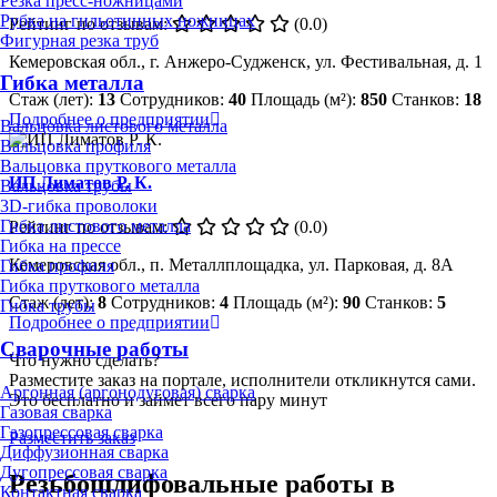
Резка пресс-ножницами
Рубка на гильотинных ножницах
Рейтинг по отзывам:
(0.0)
Фигурная резка труб
Кемеровская обл., г. Анжеро-Судженск, ул. Фестивальная, д. 1
Гибка металла
Стаж (лет):
13
Сотрудников:
40
Площадь (м²):
850
Станков:
18
Подробнее о предприятии
Вальцовка листового металла
Вальцовка профиля
Вальцовка пруткового металла
ИП Лиматов Р. К.
Вальцовка трубы
3D-гибка проволоки
Гибка листового металла
Рейтинг по отзывам:
(0.0)
Гибка на прессе
Кемеровская обл., п. Металлплощадка, ул. Парковая, д. 8А
Гибка профиля
Гибка пруткового металла
Стаж (лет):
8
Сотрудников:
4
Площадь (м²):
90
Станков:
5
Гибка трубы
Подробнее о предприятии
Сварочные работы
Что нужно сделать?
Разместите заказ на портале, исполнители откликнутся сами.
Аргонная (аргонодуговая) сварка
Это бесплатно и займет всего пару минут
Газовая сварка
Газопрессовая сварка
Разместить заказ
Диффузионная сварка
Дугопрессовая сварка
Резьбошлифовальные работы в
Контактная сварка