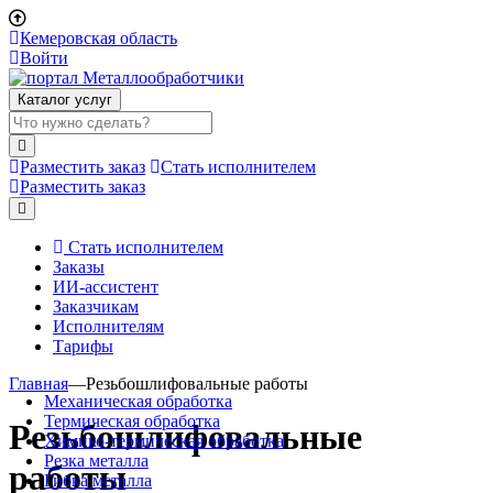
Кемеровская область
Войти
Каталог услуг
Разместить заказ
Стать исполнителем
Разместить заказ
Стать исполнителем
Заказы
ИИ-ассистент
Заказчикам
Исполнителям
Тарифы
Главная
—
Резьбошлифовальные работы
Механическая обработка
Термическая обработка
Резьбошлифовальные
Химико-термическая обработка
Резка металла
работы
Гибка металла