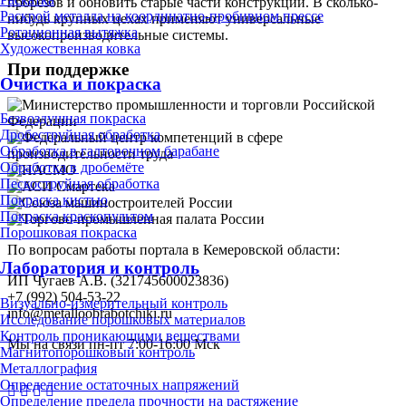
прорезов и обновить старые части конструкции. В сколько-
Раскрой металла на координатно-пробивном прессе
нибудь крупных цехах применяют универсальные
Ротационная вытяжка
высокопроизводительные системы.
Художественная ковка
При поддержке
Очистка и покраска
Безвоздушная покраска
Дробеструйная обработка
Обработка в галтовочном барабане
Обработка в дробемёте
Пескоструйная обработка
Покраска кистью
Покраска краскопультом
Порошковая покраска
По вопросам работы портала в Кемеровской области:
Лаборатория и контроль
ИП Чугаев А.В. (321745600023836)
+7 (992) 504-53-22
Визуально-измерительный контроль
info@metalloobrabotchiki.ru
Исследование порошковых материалов
Контроль проникающими веществами
Мы на связи пн-пт 7:00-16:00 Мск
Магнитопорошковый контроль
Металлография
Определение остаточных напряжений
Определение предела прочности на растяжение