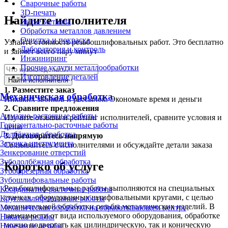
Сварочные работы
3D-печать
Найдите исполнителя
Литьё металла
Обработка металлов давлением
Очистка и покраска
Узнайте стоимость резьбошлифовальных работ. Это бесплатно
Лаборатория и контроль
и займет всего пару минут
Инжиниринг
Прочие услуги металлообработки
Изготовление деталей
Найти исполнителя
1.
Разместите заказ
Механическая обработка
Никаких звонков и рассылок. Экономьте время и деньги
2.
Сравните предложения
Алмазно-расточные работы
Изучите отзывы и рейтинг исполнителей, сравните условия и
Горизонтально-расточные работы
цены
Долбёжная обработка
3.
Договоритесь напрямую
Заточка инструмента
Связывайтесь с исполнителями и обсуждайте детали заказа
Зенкерование отверстий
Зубодолбёжная обработка
Коротко об услуге
Зубофрезерная обработка
Зубошлифовальные работы
Резьбошлифовальные работы выполняются на специальных
Координатно-расточные работы
станках, оборудованных шлифовальными кругами, с целью
Круглошлифовальные работы
окончательной обработки резьбы металлических изделий. В
Механическая обработка на обрабатывающем центре
зависимости от вида используемого оборудования, обработке
Накатка резьбы
можно подвергать как цилиндрическую, так и коническую
Нарезание резьбы