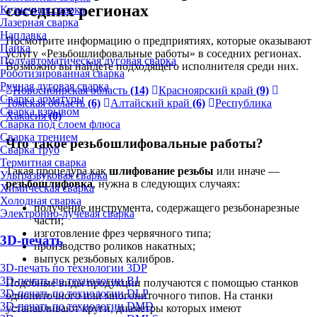
соседних регионах
Кузнечная сварка
Лазерная сварка
Наплавка
Посмотрите информацию о предприятиях, которые оказывают
Пайка
услугу «Резьбошлифовальные работы» в соседних регионах.
Полуавтоматическая дуговая сварка
Возможно вы найдете подходящего исполнителя среди них.
Роботизированная сварка
Ручная дуговая сварка
Новосибирская область
(14)
Красноярский край
(9)
Сварка арматуры
Томская область
(6)
Алтайский край
(6)
Республика
Сварка взрывом
Хакасия
(0)
Сварка под слоем флюса
Сварка трением
Что такое резьбошлифовальные работы?
Сварка труб
Термитная сварка
Такая процедура как
шлифование резьбы
или иначе —
Ультразвуковая сварка
резьбошлифовка
, нужна в следующих случаях:
Химическая сварка
Холодная сварка
получение инструмента, содержащего резьбонарезные
Электронно-лучевая сварка
части;
изготовление фрез червячного типа;
3D-печать
производство роликов накатных;
выпуск резьбовых калибров.
3D-печать по технологии 3DP
3D-печать по технологии BJ
Подобные виды продукции получаются с помощью станков
3D-печать по технологии DLP
однониточного или многониточного типов. На станки
3D-печать по технологии DMD
устанавливают круги, диаметры которых имеют