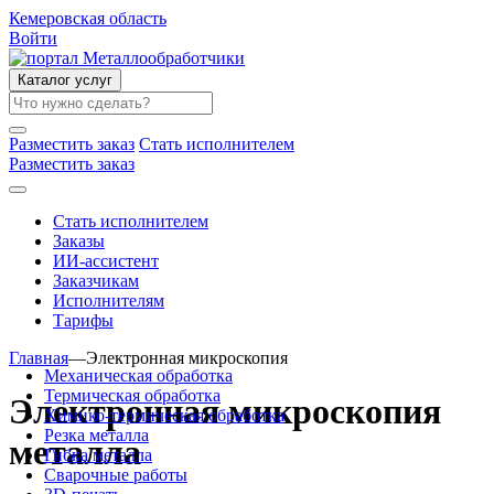
Кемеровская область
Войти
Каталог услуг
Разместить заказ
Стать исполнителем
Разместить заказ
Стать исполнителем
Заказы
ИИ-ассистент
Заказчикам
Исполнителям
Тарифы
Главная
—
Электронная микроскопия
Механическая обработка
Термическая обработка
Электронная микроскопия
Химико-термическая обработка
Резка металла
металла
Гибка металла
Сварочные работы