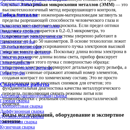
Фигурная резка труб
службы.
Электронная микроскопия металлов (ЭММ)
— это
высокотехнологичный метод неразрушающего контроля,
Гибка металла
который позволяет инженерам-материаловедам заглянуть за
пределы разрешающей способности человеческого глаза и
классического светового микроскопа. Если предел оптики
Вальцовка листового металла
видимого света упирается в 0,2–0,3 микрометра, то
Вальцовка профиля
современные электронные системы уверенно работают в
Вальцовка пруткового металла
диапазоне от 1 до 50 нанометров. В основе технологии лежит
Вальцовка трубы
использование сфокусированного пучка электронов высокой
3D-гибка проволоки
энергии вместо фотонов. Поскольку длина волны электрона в
Гибка листового металла
тысячи раз короче длины волны света, прибор фиксирует
Гибка на прессе
взаимодействия этого пучка с поверхностью образца:
Гибка профиля
вторичные электроны формируют детальную карту рельефа, а
Гибка пруткового металла
обратно рассеянные отражают атомный номер элементов,
Гибка трубы
создавая контраст по химическому составу. Это не просто
визуализация ради красивых снимков для отчетов; это
Сварочные работы
фундаментальная диагностика качества металлургического
передела, позволяющая связать режимы литья или
Аргонная (аргонодуговая) сварка
термообработки с реальным состоянием кристаллической
Газовая сварка
решетки.
Газопрессовая сварка
Диффузионная сварка
Виды исследований, оборудование и экспертное
Дугопрессовая сварка
мнение
Контактная сварка
Кузнечная сварка