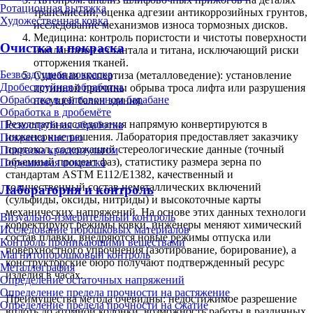
Ротационная вытяжка
трансмиссии, оценка адгезии антикоррозийных грунтов,
Художественная ковка
исследование механизмов износа тормозных дисков.
Медицина: контроль пористости и чистоты поверхности
Очистка и покраска
имплантатов из тантала и титана, исключающий риски
отторжения тканей.
Безвоздушная покраска
Судебная экспертиза (металловедение): установление
Дробеструйная обработка
истинной причины обрыва троса лифта или разрушения
Обработка в галтовочном барабане
несущей балки здания.
Обработка в дробемёте
Результаты исследования напрямую конвертируются в
Пескоструйная обработка
инженерные решения. Лаборатория предоставляет заказчику
Покраска кистью
протокол, содержащий стереологические данные (точный
Покраска краскопультом
объемный процент фаз), статистику размера зерна по
Порошковая покраска
стандартам ASTM E112/E1382, качественный и
количественный состав неметаллических включений
Лаборатория и контроль
(сульфиды, оксиды, нитриды) и высокоточные карты
механических напряжений. На основе этих данных технологи
Визуально-измерительный контроль
корректируют режимы ковки, инженеры меняют химический
Исследование порошковых материалов
состав плавки, внедряются новые режимы отпуска или
Контроль проникающими веществами
поверхностного упрочнения (азотирование, борирование), а
Магнитопорошковый контроль
конструкторские бюро получают подтвержденный ресурс
Металлография
изделия в часах.
Определение остаточных напряжений
Определение предела прочности на растяжение
Преимущества метода очевидны: недостижимое разрешение
Определение предела прочности на сжатие
вплоть до атомной колонки, возможность работы в различных