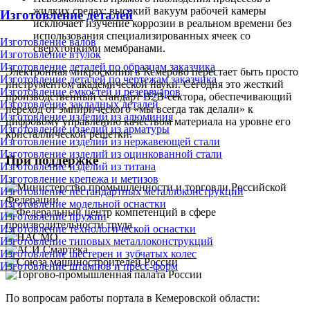
жидких средах: высокий вакуум рабочей камеры
Изготовление деталей
исключает изучение коррозии в реальном времени без
использования специализированных ячеек со
Изготовление валов
сверхтонкими мембранами.
Изготовление втулок
Изготовление деталей по образцам заказчика
Электронная микроскопия в Кемерово перестает быть просто
Изготовление деталей по чертежам заказчика
инструментом академической науки. Сегодня это жесткий
Изготовление ёмкостей и резервуаров
производственный стандарт B2B-сектора, обеспечивающий
Изготовление закладных деталей
переход от эмпирического «мы всегда так делали» к
Изготовление изделий из алюминия
цифровому управлению качеством материала на уровне его
Изготовление изделий из арматуры
кристаллической решетки.
Изготовление изделий из нержавеющей стали
Изготовление изделий из оцинкованной стали
При поддержке
Изготовление изделий из титана
Изготовление крепежа и метизов
Изготовление нестандартных металлоконструкций
Изготовление модельной оснастки
Изготовление пружин
Изготовление технологической оснастки
Изготовление типовых металлоконструкций
Изготовление шестерен и зубчатых колес
Изготовление штампов и пресс-форм
По вопросам работы портала в Кемеровской области: