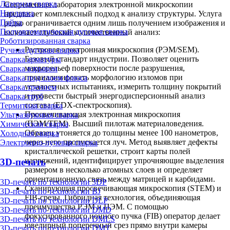
Лазерная сварка
Современная лаборатория электронной микроскопии
Наплавка
предлагает комплексный подход к анализу структуры. Услуга
Пайка
редко ограничивается одним лишь получением изображения и
Полуавтоматическая дуговая сварка
включает глубокий количественный анализ:
Роботизированная сварка
Растровая электронная микроскопия (РЭМ/SEM).
Ручная дуговая сварка
Базовый стандарт индустрии. Позволяет оценить
Сварка арматуры
макрорельеф поверхности после разрушения,
Сварка взрывом
проанализировать морфологию изломов при
Сварка под слоем флюса
усталостных испытаниях, измерить толщину покрытий
Сварка трением
и провести быстрый энергодисперсионный анализ
Сварка труб
состава (EDX-спектроскопия).
Термитная сварка
Просвечивающая электронная микроскопия
Ультразвуковая сварка
(ПЭМ/TEM). Высший пилотаж материаловедения.
Химическая сварка
Образец утоняется до толщины менее 100 нанометров,
Холодная сварка
через него пропускается луч. Метод выявляет дефекты
Электронно-лучевая сварка
кристаллической решетки, строит карты полей
напряжений, идентифицирует упрочняющие выделения
3D-печать
размером в несколько атомных слоев и определяет
ориентационную связь между матрицей и карбидами.
3D-печать по технологии 3DP
Сканирующая просвечивающая микроскопия (STEM) и
3D-печать по технологии BJ
FIB-срезы. Гибридная технология, объединяющая
3D-печать по технологии DLP
преимущества РЭМ и ПЭМ. С помощью
3D-печать по технологии DMD
фокусированного ионного пучка (FIB) оператор делает
3D-печать по технологии DMLS
ювелирный поперечный срез прямо внутри камеры
3D-печать по технологии DMT