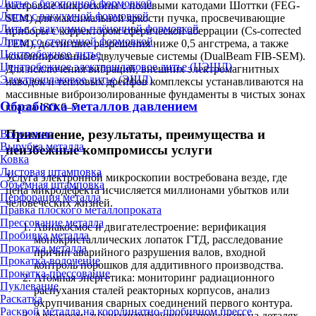
Литье с безопочной формовкой
растровые микроскопы с полевыми катодами Шоттки (FEG-
Литье с вакуумной формовкой
SEM) для максимальной яркости пучка, просвечивающие
Литье с вакуумно-плёночной формовкой
приборы с корректором сферической аберрации (Cs-corrected
Литье со стопочной формовкой
TEM), достигшие разрешения ниже 0,5 ангстрема, а также
Центробежное литье
комбинированные двулучевые системы (DualBeam FIB-SEM).
Центробежное электрошлаковое литье (ЦЭШЛ)
Для исключения вибраций, внешних электромагнитных
Электрошлаковое литье (ЭШЛ)
наводок и тепловых дрейфов комплексы устанавливаются на
массивные виброизолированные фундаменты в чистых зонах
Обработка металлов давлением
класса ISO 6–7.
Применение, результаты, преимущества и
Волочение
Вырубка металла
неизбежные компромиссы услуги
Ковка
Листовая штамповка
Услуга электронной микроскопии востребована везде, где
Объёмная штамповка
цена микродефекта исчисляется миллионами убытков или
Перфорация металла
человеческих жизней.
Правка плоского металлопроката
Прессование металла
Авиакосмос и двигателестроение: верификация
Пробивка металла
монокристаллических лопаток ГТД, расследование
Прокатка металла
причин аварийного разрушения валов, входной
Прокатка-волочение
контроль порошков для аддитивного производства.
Прокатка-прессование
Атомная энергетика: мониторинг радиационного
Пуклевание
распухания сталей реакторных корпусов, анализ
Раскатка
охрупчивания сварных соединений первого контура.
Раскрой металла на координатно-пробивном прессе
Автопром: анализ шлифовочных прижогов на деталях