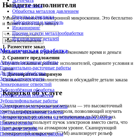
3D-печать
Найдите исполнителя
Литьё металла
Обработка металлов давлением
Очистка и покраска
Узнайте стоимость электронной микроскопии. Это бесплатно
Лаборатория и контроль
и займет всего пару минут
Инжиниринг
Прочие услуги металлообработки
Изготовление деталей
Найти исполнителя
1.
Разместите заказ
Механическая обработка
Никаких звонков и рассылок. Экономьте время и деньги
2.
Сравните предложения
Алмазно-расточные работы
Изучите отзывы и рейтинг исполнителей, сравните условия и
Горизонтально-расточные работы
цены
Долбёжная обработка
3.
Договоритесь напрямую
Заточка инструмента
Связывайтесь с исполнителями и обсуждайте детали заказа
Зенкерование отверстий
Зубодолбёжная обработка
Коротко об услуге
Зубофрезерная обработка
Зубошлифовальные работы
Электронная микроскопия металла — это высокоточный
Координатно-расточные работы
метод неразрушающего контроля, позволяющий изучить
Круглошлифовальные работы
микроструктуру сплава с увеличением до 500 000 раз.
Механическая обработка на обрабатывающем центре
Технология использует пучок электронов вместо света, что
Накатка резьбы
дает разрешение на атомарном уровне. Сканирующий
Нарезание резьбы
электронный микроскоп (СЭМ) анализирует рельеф
Плоскошлифовальные работы