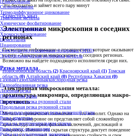
Плакирование
Это бесплатно и займет всего пару минут
Силицирование
Термодиффузионное цинкование
Разместить заказ
Травление металла
Химическое фосфатирование
Электронная микроскопия в соседних
Хромоалитирование
Хромосилицирование
регионах
Цементация
Цианирование
Посмотрите информацию о предприятиях, которые оказывают
Электролитно-плазменная полировка (ЭПП)
услугу «Электронная микроскопия» в соседних регионах.
Электрохимическая полировка металла
Возможно вы найдете подходящего исполнителя среди них.
Резка металла
Новосибирская область
(2)
Красноярский край
(1)
Томская
область
(0)
Алтайский край
(0)
Республика Хакасия
(0)
Газовая/газопламенная/кислородная резка
Гидроабразивная резка
Электронная микроскопия металла:
Лазерная резка
архитектура микромира, определяющая макро-
Плазменная резка
прочность
Поперечная резка рулонной стали
Продольная резка рулонной стали
Продольно-поперечная резка рулонной стали
Металл в привычном понимании — это монолит. Однако на
Резка арматуры
микро- и наноуровне он представляет собой сложнейшую
Резка на ленточнопильном станке
архитектуру из зерен, фазовых включений, дислокаций и
Резка пресс-ножницами
микропор. Именно эта скрытая структура диктует поведение
Рубка на гильотинных ножницах
детали под нагрузкой, ее коррозионную стойкость и срок