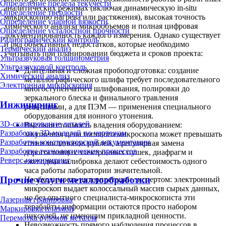
Определение предела текучести
аналитических режимах (включая динамическую in-situ
Определение твердости
микроскопию нагрева или растяжения), высокая точность
Определение ударной вязкости
химического анализа микрообъемов и полная цифровая
Определение усталостной прочности
документированность каждого измерения. Однако существует
Радиографический контроль
и ряд объективных недостатков, которые необходимо
Термический анализ
учитывать при планировании бюджета и сроков проекта:
Ультразвуковая толщинометрия
Ультразвуковой контроль
Длительная и сложная пробоподготовка: создание
Химический анализ
металлографического шлифа требует последовательного
Электронная микроскопия
многоступенчатого шлифования, полировки до
зеркального блеска и финального травления
Инжиниринг
реактивами, а для ПЭМ — применения специального
оборудования для ионного утонения.
3D-сканирование деталей
Высокая стоимость владения оборудованием:
Разработка 3D-моделей по чертежам
закупочная цена топового микроскопа может превышать
Разработка конструкторской документации
сотни миллионов рублей, а регулярная замена
Разработка технологических процессов
дорогостоящих электронных пушек, диафрагм и
Реверс-инжиниринг
ежегодная калибровка делают себестоимость одного
часа работы лаборатории значительной.
Прочие услуги металлообработки
Необходимость интерпретации экспертом: электронный
микроскоп выдает колоссальный массив сырых данных,
но без опытного специалиста-микроскописта эти
Лазерная гравировка
терабайты информации остаются просто набором
Маркировка плазмой
пикселей, не имеющим прикладной ценности.
Перемотка рулонов металла
Невозможность прямого наблюдения процессов в