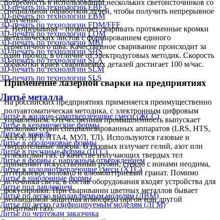
потребность в использовании нескольких светоисточников со
3D-печать по технологии EBF3
специальной обработкой лучей, чтобы получить непрерывное
3D-печать по технологии EBM
излучение.
3D-печать по технологии FDM/FFF
2. Непрерывная – позволяет сваривать протяженные кромки
3D-печать по технологии LOM
металлических листов с формированием единого
3D-печать по технологии MBJ
герметичного шва. Качественное сваривание происходит за
3D-печать по технологии SHS
один проход, в отличие от электродуговых методик. Скорость
3D-печать по технологии SLA
обработки краев свариваемых деталей достигает 100 м/час.
3D-печать по технологии SLM
3D-печать по технологии SLS
Применение лазерной сварки на предприятиях
Литьё металла
На российских предприятиях применяется преимущественно
полуавтоматическая методика, с электронным цифровым
Литье в жидкие самотвердеющие смеси (ЖСС)
управлением. Отечественная промышленность выпускает
Литье в керамические формы
несколько серий специализированных аппаратов (LRS, HTS,
Литье в кокиль
ALFA, ЛГТ, ЛТА4, МУЛ, ТЛ). Используются газовые и
Литье в оболочковые формы
твердотельные лазеры. В газовых излучает гелий, азот или
Литье в песчаные формы (ПГС)
углекислый газ. В качестве излучающих твердых тел
Литье в формы с наружным отверждением
применяют искусственный рубин, стекло с ионами неодима,
Литье в холоднотвердеющие смеси (ХТС)
иттербиевое волокно и алюмоиттриевый гранат. Помимо
Литье в шаблонные формы
источника света, в состав оборудования входят устройства для
Литье под давлением
фокусировки. При сваривании цветных металлов бывает
Литье по легко выплавляемым моделям (ЛВМ)
необходимой защитная атмосфера (аргон или другой
Литье по легко газифицируемым моделям (ЛГМ)
инертный газ).
Литье по чертежам заказчика