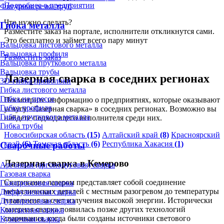
Подробнее о предприятии
Фигурная резка труб
Что нужно сделать?
Гибка металла
Разместите заказ на портале, исполнители откликнутся сами.
Это бесплатно и займет всего пару минут
Вальцовка листового металла
Вальцовка профиля
Разместить заказ
Вальцовка пруткового металла
Вальцовка трубы
Лазерная сварка в соседних регионах
3D-гибка проволоки
Гибка листового металла
Гибка на прессе
Посмотрите информацию о предприятиях, которые оказывают
Гибка профиля
услугу «Лазерная сварка» в соседних регионах. Возможно вы
Гибка пруткового металла
найдете подходящего исполнителя среди них.
Гибка трубы
Новосибирская область
(15)
Алтайский край
(8)
Красноярский
край
(6)
Томская область
(6)
Республика Хакасия
(1)
Сварочные работы
Лазерная сварка в Кемерово
Аргонная (аргонодуговая) сварка
Газовая сварка
Сваривание лазером представляет собой соединение
Газопрессовая сварка
металлических деталей с местным разогревом до температуры
Диффузионная сварка
плавления за счет излучения высокой энергии. Исторически
Дугопрессовая сварка
лазерная сварка появилась позже других технологий
Контактная сварка
сваривания, когда были созданы источники светового
Кузнечная сварка