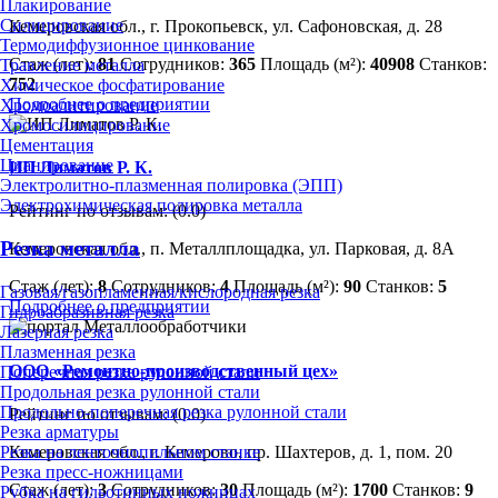
Плакирование
Силицирование
Кемеровская обл., г. Прокопьевск, ул. Сафоновская, д. 28
Термодиффузионное цинкование
Стаж (лет):
81
Сотрудников:
365
Площадь (м²):
40908
Станков:
Травление металла
752
Химическое фосфатирование
Подробнее о предприятии
Хромоалитирование
Хромосилицирование
Цементация
Цианирование
ИП Лиматов Р. К.
Электролитно-плазменная полировка (ЭПП)
Электрохимическая полировка металла
Рейтинг по отзывам:
(0.0)
Резка металла
Кемеровская обл., п. Металлплощадка, ул. Парковая, д. 8А
Стаж (лет):
8
Сотрудников:
4
Площадь (м²):
90
Станков:
5
Газовая/газопламенная/кислородная резка
Подробнее о предприятии
Гидроабразивная резка
Лазерная резка
Плазменная резка
ООО «Ремонтно-производственный цех»
Поперечная резка рулонной стали
Продольная резка рулонной стали
Продольно-поперечная резка рулонной стали
Рейтинг по отзывам:
(0.0)
Резка арматуры
Резка на ленточнопильном станке
Кемеровская обл., г. Кемерово, пр. Шахтеров, д. 1, пом. 20
Резка пресс-ножницами
Стаж (лет):
3
Сотрудников:
30
Площадь (м²):
1700
Станков:
9
Рубка на гильотинных ножницах