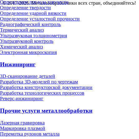
Определение предела текучести
© 2017-2026. Металлообработчики всех стран, объединяйтесь!
Определение твердости
Определение ударной вязкости
Определение усталостной прочности
Радиографический контроль
Термический анализ
Ультразвуковая толщинометрия
Ультразвуковой контроль
Химический анализ
Электронная микроскопия
Инжиниринг
3D-сканирование деталей
Разработка 3D-моделей по чертежам
Разработка конструкторской документации
Разработка технологических процессов
Реверс-инжиниринг
Прочие услуги металлообработки
Лазерная гравировка
Маркировка плазмой
Перемотка рулонов металла