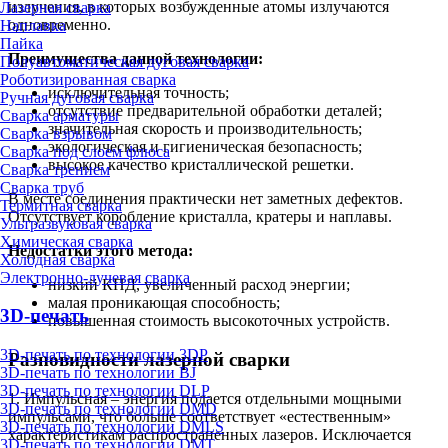
излучения, в которых возбужденные атомы излучаются
Лазерная сварка
одновременно.
Наплавка
Пайка
Преимущества данной технологии:
Полуавтоматическая дуговая сварка
Роботизированная сварка
исключительная точность;
Ручная дуговая сварка
отсутствие предварительной обработки деталей;
Сварка арматуры
значительная скорость и производительность;
Сварка взрывом
экологическая и гигиеническая безопасность;
Сварка под слоем флюса
высокое качество кристаллической решетки.
Сварка трением
Сварка труб
В месте соединения практически нет заметных дефектов.
Термитная сварка
Отсутствует коробление кристалла, кратеры и наплавы.
Ультразвуковая сварка
Химическая сварка
Недостатки этого метода:
Холодная сварка
Электронно-лучевая сварка
низкий КПД, увеличенный расход энергии;
малая проникающая способность;
3D-печать
повышенная стоимость высокоточных устройств.
3D-печать по технологии 3DP
Разновидности лазерной сварки
3D-печать по технологии BJ
3D-печать по технологии DLP
1. Импульсная – энергия подается отдельными мощными
3D-печать по технологии DMD
импульсами, что больше соответствует «естественным»
3D-печать по технологии DMLS
характеристикам распространенных лазеров. Исключается
3D-печать по технологии DMT