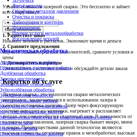
3D-печать
Литьё металла
Узнайте стоимость лазерной сварки. Это бесплатно и займет
Обработка металлов давлением
всего пару минут
Очистка и покраска
Лаборатория и контроль
Инжиниринг
Найти исполнителя
Прочие услуги металлообработки
1.
Разместите заказ
Изготовление деталей
Никаких звонков и рассылок. Экономьте время и деньги
2.
Сравните предложения
Механическая обработка
Изучите отзывы и рейтинг исполнителей, сравните условия и
цены
Алмазно-расточные работы
3.
Договоритесь напрямую
Горизонтально-расточные работы
Связывайтесь с исполнителями и обсуждайте детали заказа
Долбёжная обработка
Заточка инструмента
Коротко об услуге
Зенкерование отверстий
Зубодолбёжная обработка
Лазерная сварка - это технология сварки металлических
Зубофрезерная обработка
материалов, заключающаяся в использовании лазера в
Зубошлифовальные работы
качестве источника энергии. Лазер через фокусирующую
Координатно-расточные работы
систему попадает на заготовки, нагревает и расплавляет
Круглошлифовальные работы
металл, тем самым образуя сварочный шов. В зависимости от
Механическая обработка на обрабатывающем центре
толщины проплавления, лазерная сварка бывает микро, мини
Накатка резьбы
и макро. Преимуществами данной технологии являются:
Нарезание резьбы
высокая точность; отсутствие правок и мехобработки; высокая
Плоскошлифовальные работы