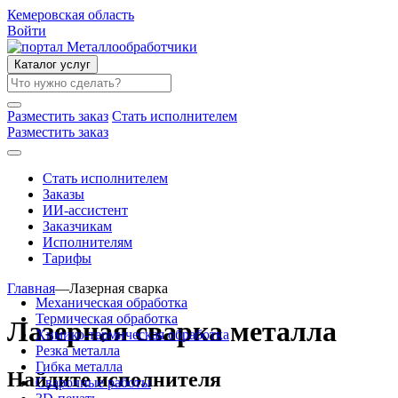
Кемеровская область
Войти
Каталог услуг
Разместить заказ
Стать исполнителем
Разместить заказ
Стать исполнителем
Заказы
ИИ-ассистент
Заказчикам
Исполнителям
Тарифы
Главная
—
Лазерная сварка
Механическая обработка
Термическая обработка
Лазерная сварка металла
Химико-термическая обработка
Резка металла
Гибка металла
Найдите исполнителя
Сварочные работы