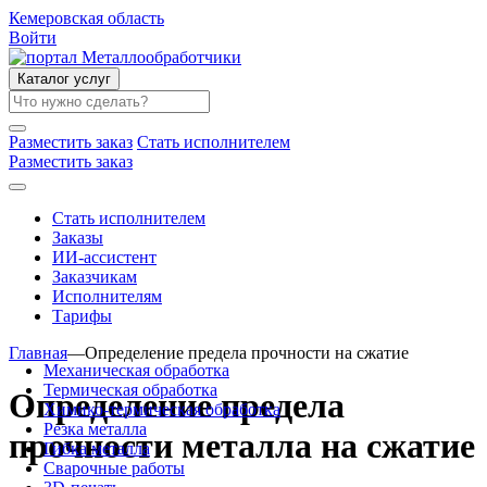
Кемеровская область
Войти
Каталог услуг
Разместить заказ
Стать исполнителем
Разместить заказ
Стать исполнителем
Заказы
ИИ-ассистент
Заказчикам
Исполнителям
Тарифы
Главная
—
Определение предела прочности на сжатие
Механическая обработка
Термическая обработка
Определение предела
Химико-термическая обработка
Резка металла
прочности металла на сжатие
Гибка металла
Сварочные работы