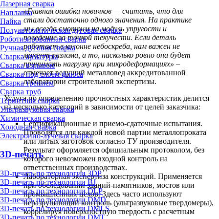
Лазерная сварка
«Главная ошибка новичков — считать, что для
Наплавка
стали достаточно одного значения. На практике
Пайка
мы всегда смотрим на модуль упругости и
Полуавтоматическая дуговая сварка
поведение за точкой текучести. Если деталь
Роботизированная сварка
работает в колонне небоскреба, нам важен не
Ручная дуговая сварка
момент разлома, а то, насколько ровно она будет
Сварка арматуры
принимать нагрузку при микродеформациях»
–
Сварка взрывом
отмечает ведущий металловед аккредитованной
Сварка под слоем флюса
лаборатории строительной экспертизы.
Сварка трением
Сварка труб
Услуга по определению прочностных характеристик делится
Термитная сварка
на несколько категорий в зависимости от целей заказчика:
Ультразвуковая сварка
Химическая сварка
Сертификационные и приемо-сдаточные испытания.
Холодная сварка
Проводятся для каждой новой партии металлопроката
Электронно-лучевая сварка
или литых заготовок согласно ТУ производителя.
Результат оформляется официальным протоколом, без
3D-печать
которого невозможен входной контроль на
ответственных производствах.
3D-печать по технологии 3DP
Лабораторная экспертиза конструкций. Применяется
3D-печать по технологии BJ
при обследовании зданий-памятников, мостов или
3D-печать по технологии DLP
промышленных цехов. Здесь часто используют
3D-печать по технологии DMD
неразрушающий контроль (ультразвуковые твердомеры),
3D-печать по технологии DMLS
коррелируя поверхностную твердость с расчетным
3D-печать по технологии DMT