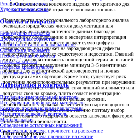
Ротационная вытяжка
Снижение веса конечного изделия, что критично для
Художественная ковка
аэрокосмической отрасли и экономии топлива.
Преимущества профессионального лабораторного анализа
Очистка и покраска
очевидны: юридическая чистота документации для
госзакупок, высочайшая точность данных благодаря
Безвоздушная покраска
поверенному оборудованию и экспертная интерпретация
Дробеструйная обработка
цифр. Специалист не просто выдаст сухую цифру в
Обработка в галтовочном барабане
мегапаскалях, но и укажет на зарождающиеся дефекты
Обработка в дробемёте
макроструктуры. Однако существуют и недостатки. Главный
Пескоструйная обработка
минус — высокая стоимость полноценной серии испытаний
Покраска кистью
(обычно требуется разрушение минимум 3–5 идентичных
Покраска краскопультом
образцов для статистической достоверности) и полная
Порошковая покраска
деструкция самих образцов. Кроме того, существует риск
получения ложноположительных результатов при нарушении
Лаборатория и контроль
геометрии образца: если токарь снял лишний миллиметр или
допустил скол на кромке, плита создаст концентрацию
Визуально-измерительный контроль
напряжений, и образец лопнет раньше времени,
Исследование порошковых материалов
необоснованно забраковав качественную партию дорогого
Контроль проникающими веществами
титана или легированной стали. Именно поэтому выбор
Магнитопорошковый контроль
аккредитованного подрядчика остается ключевым фактором
Металлография
промышленной безопасности.
Определение остаточных напряжений
Определение предела прочности на растяжение
При поддержке
Определение предела прочности на сжатие