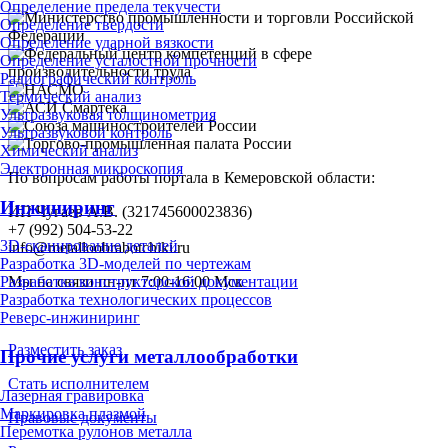
Определение предела текучести
Определение твердости
Определение ударной вязкости
Определение усталостной прочности
Радиографический контроль
Термический анализ
Ультразвуковая толщинометрия
Ультразвуковой контроль
Химический анализ
Электронная микроскопия
По вопросам работы портала в Кемеровской области:
Инжиниринг
ИП Чугаев А.В. (321745600023836)
+7 (992) 504-53-22
3D-сканирование деталей
info@metalloobrabotchiki.ru
Разработка 3D-моделей по чертежам
Мы на связи пн-пт 7:00-16:00 Мск
Разработка конструкторской документации
Разработка технологических процессов
Реверс-инжиниринг
Разместить заказ
Прочие услуги металлообработки
Стать исполнителем
Лазерная гравировка
Маркировка плазмой
Правовые документы
Перемотка рулонов металла