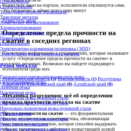
Плакирование
Разместите заказ на портале, исполнители откликнутся сами.
Силицирование
Это бесплатно и займет всего пару минут
Термодиффузионное цинкование
Травление металла
Разместить заказ
Химическое фосфатирование
Хромоалитирование
Определение предела прочности на
Хромосилицирование
Цементация
сжатие в соседних регионах
Цианирование
Электролитно-плазменная полировка (ЭПП)
Посмотрите информацию о предприятиях, которые оказывают
Электрохимическая полировка металла
услугу «Определение предела прочности на сжатие» в
соседних регионах. Возможно вы найдете подходящего
Резка металла
исполнителя среди них.
Газовая/газопламенная/кислородная резка
Новосибирская область
(3)
Томская область
(1)
Республика
Гидроабразивная резка
Хакасия
(1)
Красноярский край
(0)
Алтайский край
(0)
Лазерная резка
Плазменная резка
Механика разрушения: всё об определении
Поперечная резка рулонной стали
предела прочности металла на сжатие
Продольная резка рулонной стали
Продольно-поперечная резка рулонной стали
Предел прочности на сжатие
— это фундаментальная
Резка арматуры
физико-механическая характеристика, обозначающая
Резка на ленточнопильном станке
максимальное напряжение, которое способен выдержать
Резка пресс-ножницами
образец материала под действием возрастающей осевой
Рубка на гильотинных ножницах