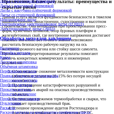
Применение, бизнес-результаты: преимущества и
Литье с безопочной формовкой
Литье с вакуумной формовкой
скрытые риски
Литье с вакуумно-плёночной формовкой
Литье со стопочной формовкой
Данная услуга является фундаментом безопасности в тяжелом
Центробежное литье
машиностроении, авиастроении, судостроении и высотном
Центробежное электрошлаковое литье (ЦЭШЛ)
строительстве. Она необходима при проектировании пресс-
Электрошлаковое литье (ЭШЛ)
форм, кузнечных штампов, опор буровых платформ и
железобетонных свай, где внутренние напряжения достигают
Обработка металлов давлением
пиковых значений. Без точного знания невозможно
рассчитать безопасную рабочую нагрузку на ось
Волочение
железнодорожного вагона или стойку шасси самолета.
Вырубка металла
Правильно интерпретированные результаты помогают
Ковка
достичь конкретных коммерческих и инженерных
Листовая штамповка
результатов:
Объёмная штамповка
Перфорация металла
Обоснованное снижение металлоемкости конструкции
Правка плоского металлопроката
(облегчение детали на 10–15% без потери несущей
Прессование металла
способности).
Пробивка металла
Предотвращение катастрофических разрушений и
Прокатка металла
техногенных аварий на опасных производственных
Прокатка-волочение
объектах.
Прокатка-прессование
Оптимизация режимов термообработки и сварки, что
Пуклевание
снижает производственный брак.
Раскатка
Успешное прохождение аудитов Ростехнадзора и
Раскрой металла на координатно-пробивном прессе
получение сертификатов соответствия ТР ТС.