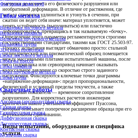
нагрузки до момента его физического разрушения или
Фигурная резка труб
необратимой деформации. В отличие от растяжения, где
металл стремится удлиниться и утонуть в сечении, при
Гибка металла
сжатии он ведет себя иначе: материал уплотняется, может
терять устойчивость (выпучиваться) или пластично
Вальцовка листового металла
деформироваться, превращаясь в так называемую «бочку».
Вальцовка профиля
Определение этого параметра регламентируется строгими
Вальцовка пруткового металла
государственными стандартами, такими как ГОСТ 25.503-97.
Вальцовка трубы
Процесс испытания выглядит обманчиво просто: стальной
3D-гибка проволоки
цилиндрический или призматический образец помещается
Гибка листового металла
между массивными плитами испытательной машины, после
Гибка на прессе
чего гидравлика или сервопривод начинает оказывать
Гибка профиля
колоссальное давление со скоростью строго заданного
Гибка пруткового металла
нагружения. Фиксируются ключевые точки диаграммы
Гибка трубы
«напряжение-деформация»: предел пропорциональности,
физический и условный пределы текучести, а также
Сварочные работы
финальный показатель — временное сопротивление
разрушению. Для корректных расчетов инженерам
Аргонная (аргонодуговая) сварка
критически важно учитывать коэффициент Пуассона,
Газовая сварка
который описывает поперечное расширение образца при его
Газопрессовая сварка
вертикальном сдавливании.
Диффузионная сварка
Дугопрессовая сварка
Виды испытаний, оборудование и специфика
Контактная сварка
услуги
Кузнечная сварка