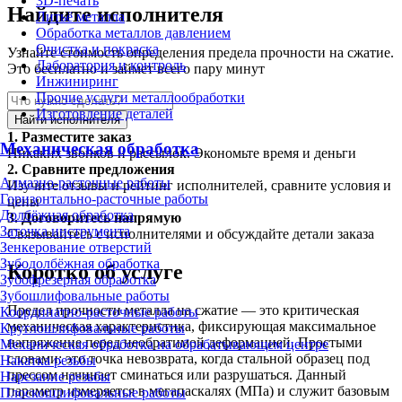
3D-печать
Найдите исполнителя
Литьё металла
Обработка металлов давлением
Очистка и покраска
Узнайте стоимость определения предела прочности на сжатие.
Лаборатория и контроль
Это бесплатно и займет всего пару минут
Инжиниринг
Прочие услуги металлообработки
Изготовление деталей
Найти исполнителя
1.
Разместите заказ
Механическая обработка
Никаких звонков и рассылок. Экономьте время и деньги
2.
Сравните предложения
Алмазно-расточные работы
Изучите отзывы и рейтинг исполнителей, сравните условия и
Горизонтально-расточные работы
цены
Долбёжная обработка
3.
Договоритесь напрямую
Заточка инструмента
Связывайтесь с исполнителями и обсуждайте детали заказа
Зенкерование отверстий
Зубодолбёжная обработка
Коротко об услуге
Зубофрезерная обработка
Зубошлифовальные работы
Предел прочности металла на сжатие — это критическая
Координатно-расточные работы
механическая характеристика, фиксирующая максимальное
Круглошлифовальные работы
напряжение перед необратимой деформацией. Простыми
Механическая обработка на обрабатывающем центре
словами: это точка невозврата, когда стальной образец под
Накатка резьбы
прессом начинает сминаться или разрушаться. Данный
Нарезание резьбы
параметр измеряется в мегапаскалях (МПа) и служит базовым
Плоскошлифовальные работы