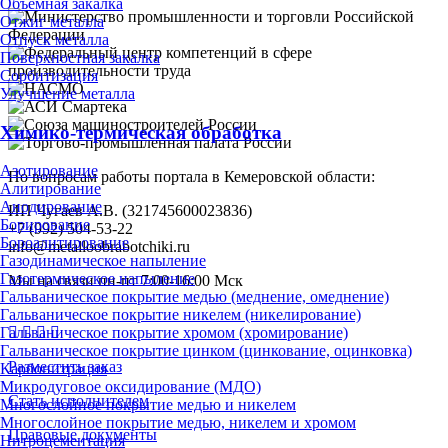
Объёмная закалка
Отжиг металла
Отпуск металла
Поверхностная закалка
Сорбитизация
Улучшение металла
Химико-термическая обработка
Азотирование
По вопросам работы портала в Кемеровской области:
Алитирование
Анодирование
ИП Чугаев А.В. (321745600023836)
Борирование
+7 (992) 504-53-22
Бороалитирование
info@metalloobrabotchiki.ru
Газодинамическое напыление
Газотермическое напыление
Мы на связи пн-пт 7:00-16:00 Мск
Гальваническое покрытие медью (меднение, омеднение)
Гальваническое покрытие никелем (никелирование)
Гальваническое покрытие хромом (хромирование)
Гальваническое покрытие цинком (цинкование, оцинковка)
Разместить заказ
Карбонитрация
Микродуговое оксидирование (МДО)
Стать исполнителем
Многослойное покрытие медью и никелем
Многослойное покрытие медью, никелем и хромом
Правовые документы
Нитроцементация