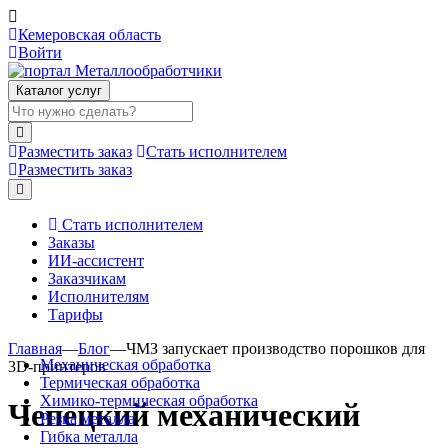
Кемеровская область
Войти
Каталог услуг
Разместить заказ
Стать исполнителем
Разместить заказ
Стать исполнителем
Заказы
ИИ-ассистент
Заказчикам
Исполнителям
Тарифы
Главная
—
Блог
—
ЧМЗ запускает производство порошков для
Механическая обработка
3D-принтеров
Термическая обработка
Химико-термическая обработка
Чепецкий механический
Резка металла
Гибка металла