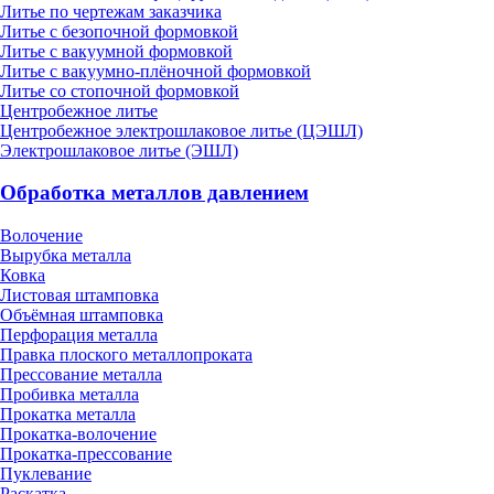
Литье по чертежам заказчика
Литье с безопочной формовкой
Литье с вакуумной формовкой
Литье с вакуумно-плёночной формовкой
Литье со стопочной формовкой
Центробежное литье
Центробежное электрошлаковое литье (ЦЭШЛ)
Электрошлаковое литье (ЭШЛ)
Обработка металлов давлением
Волочение
Вырубка металла
Ковка
Листовая штамповка
Объёмная штамповка
Перфорация металла
Правка плоского металлопроката
Прессование металла
Пробивка металла
Прокатка металла
Прокатка-волочение
Прокатка-прессование
Пуклевание
Раскатка