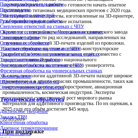
Плоскошлифовальные работы
партнёром проекта, заявляет о готовности начать опытное
Протягивание
производство титановых медицинских протезов с 2020 года.
Развертывание отверстий
На текущий момент протезы, изготовленные на 3D-принтере,
Резьбошлифовальные работы
уже прошли предклинические испытания.
Сверление отверстий на станках с ЧПУ
Кроме того, специалисты Чепецкого механического завода
Сверление отверстий на универсальных станках
планируют провести ряд исследований, направленных на
Слесарные работы
изучение особенностей 3D-печати изделий из проволоки.
Строгальная обработка
Соответствующие научные и опытно-конструкторские
Токарная обработка на станках с ЧПУ
разработки в этом направлении завод ведёт совместно с
Токарная обработка на универсальных станках
представителями Пермского национального
Токарно-автоматные работы
исследовательского политехнического университета.
Фрезерная обработка на станках с ЧПУ
Фрезерная обработка на универсальных станках
К слову, технологии аддитивной 3D-печати находят широкое
Хонингование
применение и в других отраслях промышленности, таких как
Шлицефрезерная обработка
энергомашиностроение, приборостроение, авиационная
Электроэрозионная обработка
промышленность, космическая индустрия. Эксперты
прогнозируют существенный рост мирового рынка
Термическая обработка
материалов для аддитивного производства. По их оценкам, к
2025 году его объём достигнет $45 млрд.
Дисперсное твердение
Закалка ТВЧ
22.05.2019
Криогенная обработка
Лазерное термоупрочнение
При поддержке
Нормализация