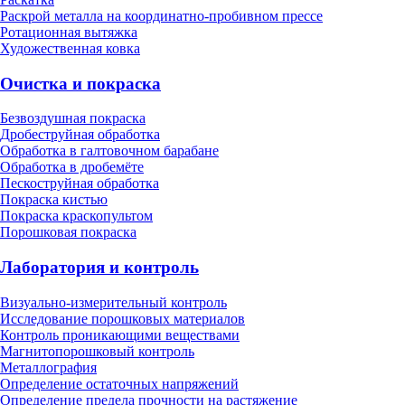
Раскрой металла на координатно-пробивном прессе
Ротационная вытяжка
Художественная ковка
Очистка и покраска
Безвоздушная покраска
Дробеструйная обработка
Обработка в галтовочном барабане
Обработка в дробемёте
Пескоструйная обработка
Покраска кистью
Покраска краскопультом
Порошковая покраска
Лаборатория и контроль
Визуально-измерительный контроль
Исследование порошковых материалов
Контроль проникающими веществами
Магнитопорошковый контроль
Металлография
Определение остаточных напряжений
Определение предела прочности на растяжение