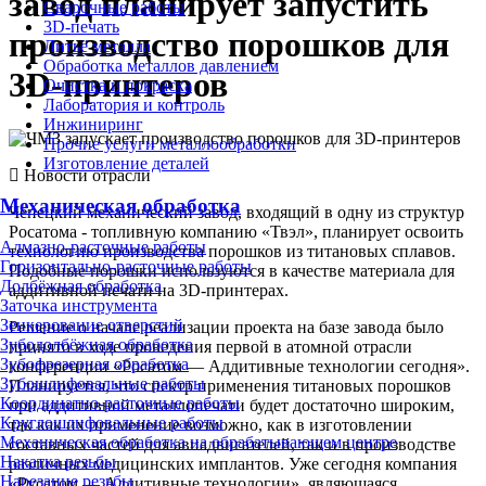
завод планирует запустить
Сварочные работы
3D-печать
производство порошков для
Литьё металла
Обработка металлов давлением
3D-принтеров
Очистка и покраска
Лаборатория и контроль
Инжиниринг
Прочие услуги металлообработки
Изготовление деталей
Новости отрасли
Механическая обработка
Чепецкий механический завод, входящий в одну из структур
Росатома - топливную компанию «Твэл», планирует освоить
Алмазно-расточные работы
технологию производства порошков из титановых сплавов.
Горизонтально-расточные работы
Подобные порошки используются в качестве материала для
Долбёжная обработка
аддитивной печати на 3D-принтерах.
Заточка инструмента
Зенкерование отверстий
Решение о начале реализации проекта на базе завода было
Зубодолбёжная обработка
принято в ходе проведения первой в атомной отрасли
Зубофрезерная обработка
конференции «Росатом — Аддитивные технологии сегодня».
Зубошлифовальные работы
Планируется, что спектр применения титановых порошков
Координатно-расточные работы
при аддитивной металлопечати будет достаточно широким,
Круглошлифовальные работы
так как их применение возможно, как в изготовлении
Механическая обработка на обрабатывающем центре
составных частей для авиадвигателей, так и в производстве
Накатка резьбы
различных медицинских имплантов. Уже сегодня компания
Нарезание резьбы
«Русатом — Аддитивные технологии», являющаяся