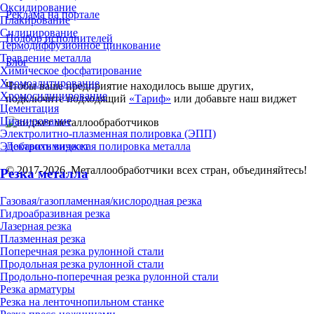
Оксидирование
Реклама на портале
Плакирование
Силицирование
Подбор исполнителей
Термодиффузионное цинкование
Травление металла
Блог
Химическое фосфатирование
Хромоалитирование
Чтобы ваше предприятие находилось выше других,
Хромосилицирование
подключите подходящий
«Тариф»
или добавьте наш виджет
Цементация
Цианирование
Электролитно-плазменная полировка (ЭПП)
Электрохимическая полировка металла
Добавить виджет
© 2017-2026. Металлообработчики всех стран, объединяйтесь!
Резка металла
Газовая/газопламенная/кислородная резка
Гидроабразивная резка
Лазерная резка
Плазменная резка
Поперечная резка рулонной стали
Продольная резка рулонной стали
Продольно-поперечная резка рулонной стали
Резка арматуры
Резка на ленточнопильном станке