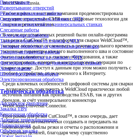
Протягивание
WorldSkills Russia.
Развертывание отверстий
Также в рамках выставки компания продемонстрировала
Резьбошлифовальные работы
ведущим отраслевым СМИ свои цифровые технологии для
Сверление отверстий на станках с ЧПУ
сварки и резки металлов.
Сверление отверстий на универсальных станках
Слесарные работы
В числе представленных решений были онлайн-программа
Строгальная обработка
для резки CutCloud™ и платформа для сварки WeldCloud™,
Токарная обработка на станках с ЧПУ
которые позволяют отслеживать в режиме реального времени
Токарная обработка на универсальных станках
основные параметры каждого выполненного шва и состояние
Токарно-автоматные работы
всего подключенного к системе оборудования, а также
Фрезерная обработка на станках с ЧПУ
регистрировать, измерять и контролировать операции по
Фрезерная обработка на универсальных станках
сварке и резке. Доступ к данным при этом можно получить с
Хонингование
любого устройства, подключенного к Интернету.
Шлицефрезерная обработка
Электроэрозионная обработка
Среди ключевых особенностей цифровой системы для сварки
– возможность подключить к WeldCloud практически любой
Термическая обработка
источник питания как производства ESAB, так и других
брендов, за счёт универсального коннектора
Дисперсное твердение
WeldCloud Universal Connector.
Закалка ТВЧ
Криогенная обработка
Программа для резки CutCloud™, в свою очередь, дает
Лазерное термоупрочнение
возможность автоматически создавать и передавать на
Нормализация
производство файлы резки и отчеты о расположении и
Объёмная закалка
маркировке деталей, благодаря чему существенно
Отжиг металла