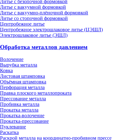
Литье с безопочной формовкой
Литье с вакуумной формовкой
Литье с вакуумно-плёночной формовкой
Литье со стопочной формовкой
Центробежное литье
Центробежное электрошлаковое литье (ЦЭШЛ)
Электрошлаковое литье (ЭШЛ)
Обработка металлов давлением
Волочение
Вырубка металла
Ковка
Листовая штамповка
Объёмная штамповка
Перфорация металла
Правка плоского металлопроката
Прессование металла
Пробивка металла
Прокатка металла
Прокатка-волочение
Прокатка-прессование
Пуклевание
Раскатка
Раскрой металла на координатно-пробивном прессе