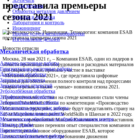
3D-печать
представила премьеры
Литьё металла
Обработка металлов давлением
сезона 2021
Очистка и покраска
Лаборатория и контроль
Инжиниринг
Прочие услуги металлообработки
Изготовление деталей
Новости отрасли
Механическая обработка
Москва, 28 мая 2021 г., – Компания ESAB, один из лидеров в
Алмазно-расточные работы
области производства оборудования и расходных материалов
Горизонтально-расточные работы
для сварки и резки, приняла участие в выставке
Долбёжная обработка
«Металлообработка 2021», где представила цифровые
Заточка инструмента
сервисы для обеспечения полного контроля над процессами
Зенкерование отверстий
сварки и резки, а также «умные» новинки сезона 2021.
Зубодолбёжная обработка
Зубофрезерная обработка
Приглашёнными гостями на стенде компании стали члены
Зубошлифовальные работы
сборной WorldSkills Russia по компетенции «Производство
Координатно-расточные работы
Металлоконструкций», которые будут представлять страну на
Круглошлифовальные работы
46-м Мировом чемпионате WorldSkills в Шанхае в 2022 году.
Механическая обработка на обрабатывающем центре
Участник соревнований Максим Кожеманов и его наставник
Накатка резьбы
Ильнур Давлетшин переняли опыт специалистов компании и
Нарезание резьбы
протестировали новое оборудование ESAB, которое
Плоскошлифовальные работы
полностью соответствует требованиям движения