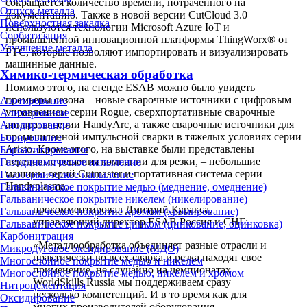
сокращается количество времени, потраченного на
Отпуск металла
документацию. Также в новой версии CutCloud 3.0
Поверхностная закалка
используются технологии Microsoft Azure IoT и
Сорбитизация
промышленной инновационной платформы ThingWorx® от
Улучшение металла
PTC, которые позволяют импортировать и визуализировать
машинные данные.
Химико-термическая обработка
Помимо этого, на стенде ESAB можно было увидеть
премьеры сезона – новые сварочные источники с цифровым
Азотирование
управлением серии Rogue, сверхпортативные сварочные
Алитирование
аппараты серии HandyArc, а также сварочные источники для
Анодирование
промышленной импульсной сварки в тяжелых условиях серии
Борирование
Aristo. Кроме этого, на выставке были представлены
Бороалитирование
передовые решения компании для резки, – небольшие
Газодинамическое напыление
машины серий Cutmaster и портативная система серии
Газотермическое напыление
Handyplasma.
Гальваническое покрытие медью (меднение, омеднение)
Гальваническое покрытие никелем (никелирование)
прокомментировал Дмитрий Куракса,
Гальваническое покрытие хромом (хромирование)
управляющий директор ESAB Россия и СНГ:
Гальваническое покрытие цинком (цинкование, оцинковка)
Карбонитрация
«Металлообработка объединяет разные отрасли и
Микродуговое оксидирование (МДО)
практически во всех сварка и резка находят свое
Многослойное покрытие медью и никелем
применение, не случайно на чемпионатах
Многослойное покрытие медью, никелем и хромом
WorldSkills Russia мы поддерживаем сразу
Нитроцементация
несколько компетенций. И в то время как для
Оксидирование
многих производителей оборудования,