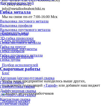
ИП Чугаев А.В. (321745600023836)
Фигурная резка труб
+7 (992) 504-53-22
info@metalloobrabotchiki.ru
Гибка металла
Мы на связи пн-пт 7:00-16:00 Мск
Вальцовка листового металла
Вальцовка профиля
Вальцовка пруткового металла
Разместить заказ
Вальцовка трубы
3D-гибка проволоки
Стать исполнителем
Гибка листового металла
Гибка на прессе
Правовые документы
Гибка профиля
Гибка пруткового металла
Реклама на портале
Гибка трубы
Подбор исполнителей
Сварочные работы
Блог
Аргонная (аргонодуговая) сварка
Чтобы ваше предприятие находилось выше других,
Газовая сварка
подключите подходящий
«Тариф»
или добавьте наш виджет
Газопрессовая сварка
Диффузионная сварка
Дугопрессовая сварка
Контактная сварка
Добавить виджет
Кузнечная сварка