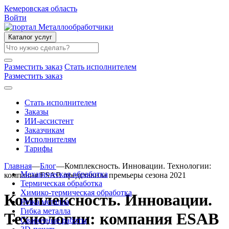
Кемеровская область
Войти
Каталог услуг
Разместить заказ
Стать исполнителем
Разместить заказ
Стать исполнителем
Заказы
ИИ-ассистент
Заказчикам
Исполнителям
Тарифы
Главная
—
Блог
—
Комплексность. Инновации. Технологии:
Механическая обработка
компания ESAB представила премьеры сезона 2021
Термическая обработка
Химико-термическая обработка
Комплексность. Инновации.
Резка металла
Гибка металла
Технологии: компания ESAB
Сварочные работы