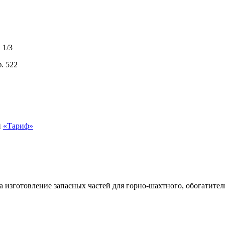
 1/3
ф. 522
й
«Тариф»
зготовление запасных частей для горно-шахтного, обогатитель