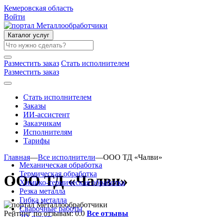
Кемеровская область
Войти
Каталог услуг
Разместить заказ
Стать исполнителем
Разместить заказ
Стать исполнителем
Заказы
ИИ-ассистент
Заказчикам
Исполнителям
Тарифы
Главная
—
Все исполнители
—
ООО ТД «Чалви»
Механическая обработка
Термическая обработка
ООО ТД «Чалви»
Химико-термическая обработка
Резка металла
Гибка металла
Сварочные работы
Рейтинг по отзывам:
0.0
Все отзывы