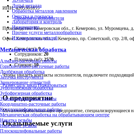
3D-печать
Литьё металла
ИНН: 4205361855
Обработка металлов давлением
Очистка и покраска
Проверить исполнителя
Лаборатория и контроль
Инжиниринг
Производство: Кемеровская обл., г. Кемерово, ул. Муромцева, д.
Прочие услуги металлообработки
Изготовление деталей
Офис: Кемеровская обл., г. Кемерово, пр. Советский, стр. 2/8, о
Стаж (лет):
9
Механическая обработка
Сотрудников:
20
Площадь (м²):
2570
Алмазно-расточные работы
Станков:
10
Горизонтально-расточные работы
Долбёжная обработка
Чтобы увидеть контакты исполнителя, подключите подходящи
Заточка инструмента
Зенкерование отверстий
Разместить заказ
Пожаловаться
Зубодолбёжная обработка
Зубофрезерная обработка
О предприятии
Зубошлифовальные работы
Координатно-расточные работы
Круглошлифовальные работы
Металлообрабатывающее предприятие, специализирующиеся на и
Механическая обработка на обрабатывающем центре
Накатка резьбы
Оказываемые услуги
Нарезание резьбы
Плоскошлифовальные работы