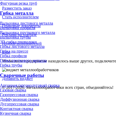
Фигурная резка труб
Разместить заказ
Гибка металла
Стать исполнителем
Вальцовка листового металла
Правовые документы
Вальцовка профиля
Вальцовка пруткового металла
Реклама на портале
Вальцовка трубы
3D-гибка проволоки
Подбор исполнителей
Гибка листового металла
Гибка на прессе
Блог
Гибка профиля
Гибка пруткового металла
Чтобы ваше предприятие находилось выше других, подключит
Гибка трубы
Сварочные работы
Добавить виджет
Аргонная (аргонодуговая) сварка
© 2017-2026. Металлообработчики всех стран, объединяйтесь!
Газовая сварка
Газопрессовая сварка
Диффузионная сварка
Дугопрессовая сварка
Контактная сварка
Кузнечная сварка