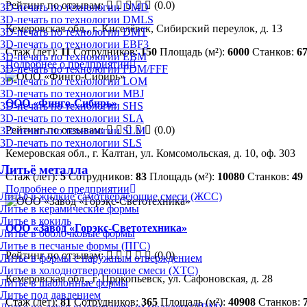
Рейтинг по отзывам:
(0.0)
3D-печать по технологии DMD
3D-печать по технологии DMLS
Кемеровская обл., г. Киселёвск, Сибирский переулок, д. 13
3D-печать по технологии DMT
3D-печать по технологии EBF3
Стаж (лет):
11
Сотрудников:
150
Площадь (м²):
6000
Станков:
6
3D-печать по технологии EBM
Подробнее о предприятии
3D-печать по технологии FDM/FFF
3D-печать по технологии LOM
3D-печать по технологии MBJ
ООО «Финго-Сибирь»
3D-печать по технологии SHS
3D-печать по технологии SLA
Рейтинг по отзывам:
(0.0)
3D-печать по технологии SLM
3D-печать по технологии SLS
Кемеровская обл., г. Калтан, ул. Комсомольская, д. 10, оф. 303
Литьё металла
Стаж (лет):
5
Сотрудников:
83
Площадь (м²):
10080
Станков:
49
Подробнее о предприятии
Литье в жидкие самотвердеющие смеси (ЖСС)
Литье в керамические формы
Литье в кокиль
ООО «Завод «Горэкс-Светотехника»
Литье в оболочковые формы
Литье в песчаные формы (ПГС)
Рейтинг по отзывам:
(0.0)
Литье в формы с наружным отверждением
Литье в холоднотвердеющие смеси (ХТС)
Кемеровская обл., г. Прокопьевск, ул. Сафоновская, д. 28
Литье в шаблонные формы
Литье под давлением
Стаж (лет):
81
Сотрудников:
365
Площадь (м²):
40908
Станков: