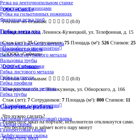
Резка на ленточнопильном станке
Резка пресс-ножницами
ООО «Сиб.Т»
Рубка на гильотинных ножницах
Фигурная резка труб
Рейтинг по отзывам:
(0.0)
Гибка металла
Кемеровская обл., Ленинск-Кузнецкий, ул. Телефонная, д. 15
Стаж (лет):
25
Сотрудников:
75
Площадь (м²):
526
Станков:
25
Вальцовка листового металла
Подробнее о предприятии
Вальцовка профиля
Вальцовка пруткового металла
Вальцовка трубы
3D-гибка проволоки
ООО «Сибмаш»
Гибка листового металла
Гибка на прессе
Рейтинг по отзывам:
(0.0)
Гибка профиля
Гибка пруткового металла
Кемеровская обл., г. Новокузнецк, ул. Обнорского, д. 166
Гибка трубы
Стаж (лет):
7
Сотрудников:
7
Площадь (м²):
800
Станков:
11
Подробнее о предприятии
Сварочные работы
Что нужно сделать?
Аргонная (аргонодуговая) сварка
Разместите заказ на портале, исполнители откликнутся сами.
Газовая сварка
Это бесплатно и займет всего пару минут
Газопрессовая сварка
Диффузионная сварка
Разместить заказ