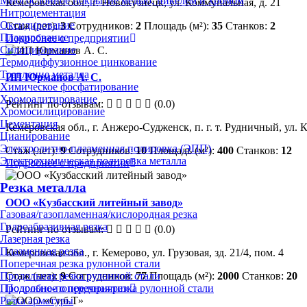
Многослойное покрытие медью, никелем и хромом
Кемеровская обл., г. Новокузнецк, ул. Коммунальная, д. 21
Нитроцементация
Оксидирование
Стаж (лет):
3
Сотрудников:
2
Площадь (м²):
35
Станков:
2
Плакирование
Подробнее о предприятии
Силицирование
Термодиффузионное цинкование
Травление металла
ИП Юрманов А. С.
Химическое фосфатирование
Хромоалитирование
Рейтинг по отзывам:
(0.0)
Хромосилицирование
Цементация
Кемеровская обл., г. Анжеро-Судженск, п. г. т. Рудничный, ул. 
Цианирование
Электролитно-плазменная полировка (ЭПП)
Стаж (лет):
9
Сотрудников:
10
Площадь (м²):
400
Станков:
12
Электрохимическая полировка металла
Подробнее о предприятии
Резка металла
ООО «Кузбасский литейный завод»
Газовая/газопламенная/кислородная резка
Гидроабразивная резка
Рейтинг по отзывам:
(0.0)
Лазерная резка
Плазменная резка
Кемеровская обл., г. Кемерово, ул. Грузовая, зд. 21/4, пом. 4
Поперечная резка рулонной стали
Продольная резка рулонной стали
Стаж (лет):
9
Сотрудников:
77
Площадь (м²):
2000
Станков:
20
Продольно-поперечная резка рулонной стали
Подробнее о предприятии
Резка арматуры