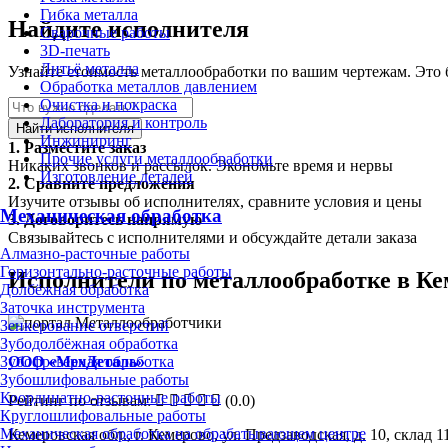
Гибка металла
Найдите исполнителя
Сварочные работы
3D-печать
Литьё металла
Узнайте стоимость металлообработки по вашим чертежам. Это 
Обработка металлов давлением
Очистка и покраска
Лаборатория и контроль
Найти исполнителя
Инжиниринг
1.
Разместите заказ
Прочие услуги металлообработки
Никаких звонков и рассылок. Экономьте время и нервы
Изготовление деталей
2.
Сравните предложения
Изучите отзывы об исполнителях, сравните условия и цены
Механическая обработка
3.
Договоритесь напрямую
Связывайтесь с исполнителями и обсуждайте детали заказа
Алмазно-расточные работы
Горизонтально-расточные работы
Исполнители по металлообработке в Ке
Долбёжная обработка
Заточка инструмента
Зенкерование отверстий
Зубодолбёжная обработка
ООО «МехДеталь»
Зубофрезерная обработка
Зубошлифовальные работы
Координатно-расточные работы
Рейтинг по отзывам:
(0.0)
Круглошлифовальные работы
Механическая обработка на обрабатывающем центре
Кемеровская обл., г. Кемерово, ул. Предзаводская, д. 10, склад 1