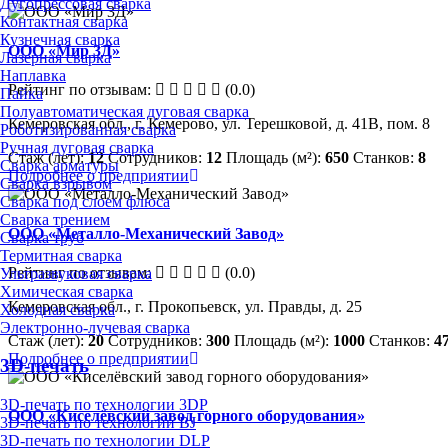
Дугопрессовая сварка
Контактная сварка
Кузнечная сварка
ООО «Мир 3Д»
Лазерная сварка
Наплавка
Рейтинг по отзывам:
(0.0)
Пайка
Полуавтоматическая дуговая сварка
Кемеровская обл., г. Кемерово, ул. Терешковой, д. 41В, пом. 8
Роботизированная сварка
Ручная дуговая сварка
Стаж (лет):
12
Сотрудников:
12
Площадь (м²):
650
Станков:
8
Сварка арматуры
Подробнее о предприятии
Сварка взрывом
Сварка под слоем флюса
Сварка трением
ООО «Металло-Механический Завод»
Сварка труб
Термитная сварка
Рейтинг по отзывам:
(0.0)
Ультразвуковая сварка
Химическая сварка
Кемеровская обл., г. Прокопьевск, ул. Правды, д. 25
Холодная сварка
Электронно-лучевая сварка
Стаж (лет):
20
Сотрудников:
300
Площадь (м²):
1000
Станков:
4
Подробнее о предприятии
3D-печать
3D-печать по технологии 3DP
ООО «Киселёвский завод горного оборудования»
3D-печать по технологии BJ
3D-печать по технологии DLP