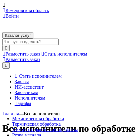
Кемеровская область
Войти
Каталог услуг
Разместить заказ
Стать исполнителем
Разместить заказ
Стать исполнителем
Заказы
ИИ-ассистент
Заказчикам
Исполнителям
Тарифы
Главная
—
Все исполнители
Механическая обработка
Термическая обработка
Все исполнители по обработке
Химико-термическая обработка
Резка металла