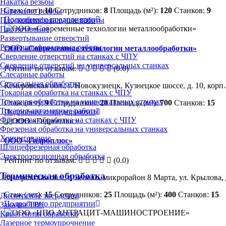
Накатка резьбы
Стаж (лет):
10
Сотрудников:
8
Площадь (м²):
120
Станков:
9
Нарезание резьбы
Подробнее о предприятии
Плоскошлифовальные работы
Протягивание
Развертывание отверстий
Резьбошлифовальные работы
ООО «Современные технологии металлообработки»
Сверление отверстий на станках с ЧПУ
Сверление отверстий на универсальных станках
Рейтинг по отзывам:
(0.0)
Слесарные работы
Строгальная обработка
Кемеровская обл., г. Новокузнецк, Кузнецкое шоссе, д. 10, корп.
Токарная обработка на станках с ЧПУ
Токарная обработка на универсальных станках
Стаж (лет):
9
Сотрудников:
20
Площадь (м²):
700
Станков:
15
Токарно-автоматные работы
Подробнее о предприятии
Фрезерная обработка на станках с ЧПУ
Фрезерная обработка на универсальных станках
Хонингование
ООО «Гидроплюс»
Шлицефрезерная обработка
Электроэрозионная обработка
Рейтинг по отзывам:
(0.0)
Термическая обработка
Кемеровская обл., г. Белово, микрорайон 8 Марта, ул. Крылова, 
Стаж (лет):
15
Сотрудников:
25
Площадь (м²):
400
Станков:
15
Дисперсное твердение
Подробнее о предприятии
Закалка ТВЧ
Криогенная обработка
Лазерное термоупрочнение