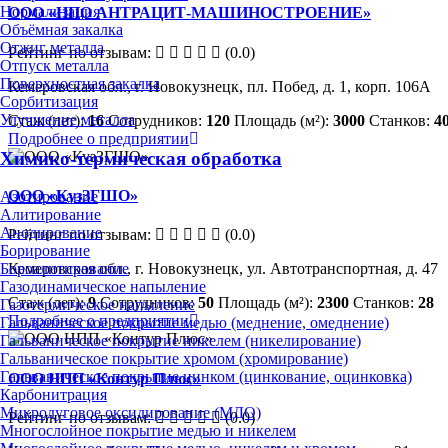
Нормализация
ООО «НПО АНТРАЦИТ-МАШИНОСТРОЕНИЕ»
Объёмная закалка
Отжиг металла
Рейтинг по отзывам:
(0.0)
Отпуск металла
Поверхностная закалка
Кемеровская обл., г. Новокузнецк, пл. Побед, д. 1, корп. 106А
Сорбитизация
Улучшение металла
Стаж (лет):
16
Сотрудников:
120
Площадь (м²):
3000
Станков:
4
Подробнее о предприятии
Химико-термическая обработка
ООО «КузЗГШО»
Азотирование
Алитирование
Анодирование
Рейтинг по отзывам:
(0.0)
Борирование
Кемеровская обл., г. Новокузнецк, ул. Автотранспортная, д. 47
Бороалитирование
Газодинамическое напыление
Стаж (лет):
9
Сотрудников:
50
Площадь (м²):
2300
Станков:
28
Газотермическое напыление
Подробнее о предприятии
Гальваническое покрытие медью (меднение, омеднение)
Гальваническое покрытие никелем (никелирование)
Гальваническое покрытие хромом (хромирование)
Гальваническое покрытие цинком (цинкование, оцинковка)
ООО НПП «Контур Плюс»
Карбонитрация
Микродуговое оксидирование (МДО)
Рейтинг по отзывам:
(0.0)
Многослойное покрытие медью и никелем