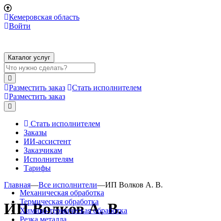
Кемеровская область
Войти
Каталог услуг
Разместить заказ
Стать исполнителем
Разместить заказ
Стать исполнителем
Заказы
ИИ-ассистент
Заказчикам
Исполнителям
Тарифы
Главная
—
Все исполнители
—
ИП Волков А. В.
Механическая обработка
Термическая обработка
ИП Волков А. В.
Химико-термическая обработка
Резка металла