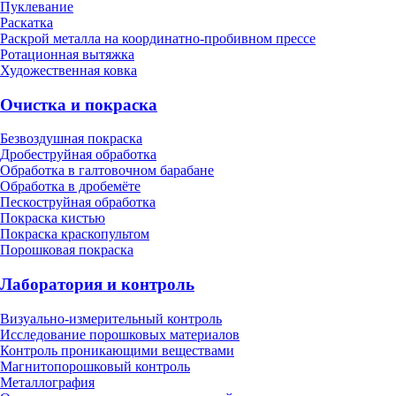
Пуклевание
Раскатка
Раскрой металла на координатно-пробивном прессе
Ротационная вытяжка
Художественная ковка
Очистка и покраска
Безвоздушная покраска
Дробеструйная обработка
Обработка в галтовочном барабане
Обработка в дробемёте
Пескоструйная обработка
Покраска кистью
Покраска краскопультом
Порошковая покраска
Лаборатория и контроль
Визуально-измерительный контроль
Исследование порошковых материалов
Контроль проникающими веществами
Магнитопорошковый контроль
Металлография