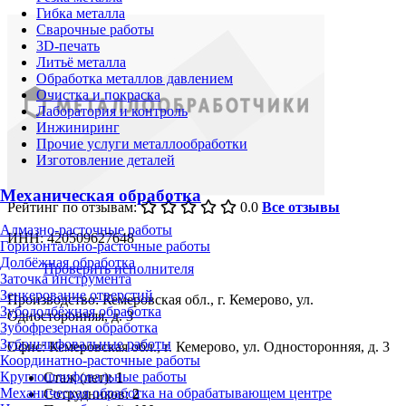
Гибка металла
Сварочные работы
3D-печать
Литьё металла
Обработка металлов давлением
Очистка и покраска
Лаборатория и контроль
Инжиниринг
Прочие услуги металлообработки
Изготовление деталей
Механическая обработка
Рейтинг по отзывам:
0.0
Все отзывы
Алмазно-расточные работы
ИНН: 420509627648
Горизонтально-расточные работы
Долбёжная обработка
Проверить исполнителя
Заточка инструмента
Зенкерование отверстий
Производство: Кемеровская обл., г. Кемерово, ул.
Зубодолбёжная обработка
Односторонняя, д. 3
Зубофрезерная обработка
Зубошлифовальные работы
Офис: Кемеровская обл., г. Кемерово, ул. Односторонняя, д. 3
Координатно-расточные работы
Круглошлифовальные работы
Стаж (лет):
1
Механическая обработка на обрабатывающем центре
Сотрудников:
2