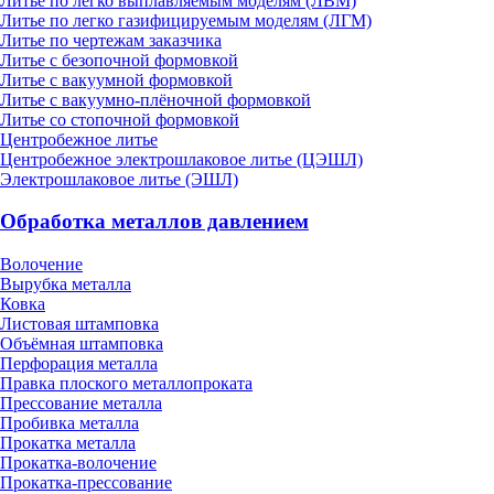
Литье по легко выплавляемым моделям (ЛВМ)
Литье по легко газифицируемым моделям (ЛГМ)
Литье по чертежам заказчика
Литье с безопочной формовкой
Литье с вакуумной формовкой
Литье с вакуумно-плёночной формовкой
Литье со стопочной формовкой
Центробежное литье
Центробежное электрошлаковое литье (ЦЭШЛ)
Электрошлаковое литье (ЭШЛ)
Обработка металлов давлением
Волочение
Вырубка металла
Ковка
Листовая штамповка
Объёмная штамповка
Перфорация металла
Правка плоского металлопроката
Прессование металла
Пробивка металла
Прокатка металла
Прокатка-волочение
Прокатка-прессование