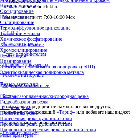
Многослойное покрытие медью, никелем и хромом
+7 (992) 504-53-22
Нитроцементация
info@metalloobrabotchiki.ru
Оксидирование
Плакирование
Мы на связи пн-пт 7:00-16:00 Мск
Силицирование
Термодиффузионное цинкование
Травление металла
Химическое фосфатирование
Разместить заказ
Хромоалитирование
Хромосилицирование
Стать исполнителем
Цементация
Цианирование
Правовые документы
Электролитно-плазменная полировка (ЭПП)
Электрохимическая полировка металла
Реклама на портале
Резка металла
Подбор исполнителей
Блог
Газовая/газопламенная/кислородная резка
Гидроабразивная резка
Чтобы ваше предприятие находилось выше других,
Лазерная резка
подключите подходящий
«Тариф»
или добавьте наш виджет
Плазменная резка
Поперечная резка рулонной стали
Продольная резка рулонной стали
Продольно-поперечная резка рулонной стали
Добавить виджет
Резка арматуры