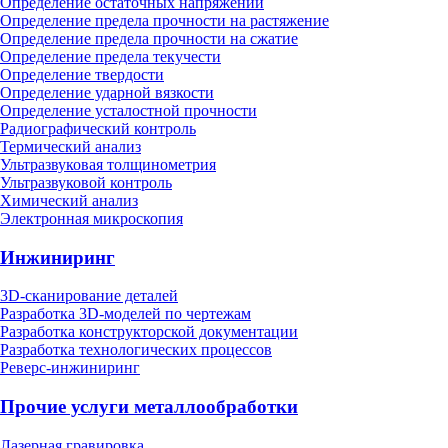
Определение остаточных напряжений
Определение предела прочности на растяжение
Определение предела прочности на сжатие
Определение предела текучести
Определение твердости
Определение ударной вязкости
Определение усталостной прочности
Радиографический контроль
Термический анализ
Ультразвуковая толщинометрия
Ультразвуковой контроль
Химический анализ
Электронная микроскопия
Инжиниринг
3D-сканирование деталей
Разработка 3D-моделей по чертежам
Разработка конструкторской документации
Разработка технологических процессов
Реверс-инжиниринг
Прочие услуги металлообработки
Лазерная гравировка