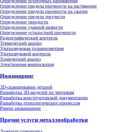
Определение остаточных напряжений
Определение предела прочности на растяжение
Определение предела прочности на сжатие
Определение предела текучести
Определение твердости
Определение ударной вязкости
Определение усталостной прочности
Радиографический контроль
Термический анализ
Ультразвуковая толщинометрия
Ультразвуковой контроль
Химический анализ
Электронная микроскопия
Инжиниринг
3D-сканирование деталей
Разработка 3D-моделей по чертежам
Разработка конструкторской документации
Разработка технологических процессов
Реверс-инжиниринг
Прочие услуги металлообработки
Лазерная гравировка