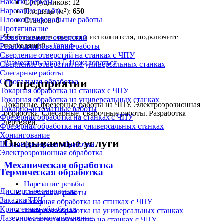
Накатка резьбы
Сотрудников:
12
Нарезание резьбы
Площадь (м²):
650
Плоскошлифовальные работы
Станков:
8
Протягивание
Чтобы увидеть контакты исполнителя, подключите
Развертывание отверстий
подходящий
«Тариф»
Резьбошлифовальные работы
Сверление отверстий на станках с ЧПУ
Разместить заказ
Пожаловаться
Сверление отверстий на универсальных станках
Слесарные работы
О предприятии
Строгальная обработка
Токарная обработка на станках с ЧПУ
Токарная обработка на универсальных станках
Токарные, фрезерные работы на ЧПУ. Электроэрозионная
Токарно-автоматные работы
обработка. Слесарные, сварочные работы. Разработка
Фрезерная обработка на станках с ЧПУ
чертежей.
Фрезерная обработка на универсальных станках
Хонингование
Оказываемые услуги
Шлицефрезерная обработка
Электроэрозионная обработка
Механическая обработка
Термическая обработка
Нарезание резьбы
Дисперсное твердение
Слесарные работы
Закалка ТВЧ
Токарная обработка на станках с ЧПУ
Криогенная обработка
Токарная обработка на универсальных станках
Лазерное термоупрочнение
Фрезерная обработка на станках с ЧПУ