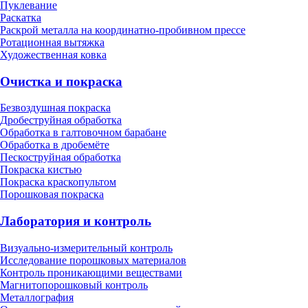
Пуклевание
Раскатка
Раскрой металла на координатно-пробивном прессе
Ротационная вытяжка
Художественная ковка
Очистка и покраска
Безвоздушная покраска
Дробеструйная обработка
Обработка в галтовочном барабане
Обработка в дробемёте
Пескоструйная обработка
Покраска кистью
Покраска краскопультом
Порошковая покраска
Лаборатория и контроль
Визуально-измерительный контроль
Исследование порошковых материалов
Контроль проникающими веществами
Магнитопорошковый контроль
Металлография