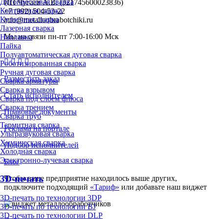
Дугопрессовая сварка
ИП Чугаев А.В. (321745600023836)
Контактная сварка
+7 (992) 504-53-22
Кузнечная сварка
info@metalloobrabotchiki.ru
Лазерная сварка
Мы на связи пн-пт 7:00-16:00 Мск
Наплавка
Пайка
Полуавтоматическая дуговая сварка
Роботизированная сварка
Ручная дуговая сварка
Разместить заказ
Сварка арматуры
Сварка взрывом
Стать исполнителем
Сварка под слоем флюса
Сварка трением
Правовые документы
Сварка труб
Термитная сварка
Реклама на портале
Ультразвуковая сварка
Химическая сварка
Подбор исполнителей
Холодная сварка
Электронно-лучевая сварка
Блог
3D-печать
Чтобы ваше предприятие находилось выше других,
подключите подходящий
«Тариф»
или добавьте наш виджет
3D-печать по технологии 3DP
3D-печать по технологии BJ
3D-печать по технологии DLP