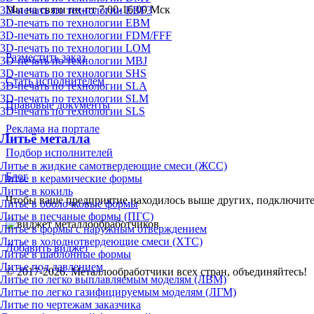
Мы на связи пн-пт 7:00-16:00 Мск
3D-печать по технологии EBF3
3D-печать по технологии EBM
3D-печать по технологии FDM/FFF
3D-печать по технологии LOM
Разместить заказ
3D-печать по технологии MBJ
3D-печать по технологии SHS
Стать исполнителем
3D-печать по технологии SLA
3D-печать по технологии SLM
Правовые документы
3D-печать по технологии SLS
Реклама на портале
Литьё металла
Подбор исполнителей
Литье в жидкие самотвердеющие смеси (ЖСС)
Блог
Литье в керамические формы
Литье в кокиль
Чтобы ваше предприятие находилось выше других, подключит
Литье в оболочковые формы
Литье в песчаные формы (ПГС)
Литье в формы с наружным отверждением
Литье в холоднотвердеющие смеси (ХТС)
Добавить виджет
Литье в шаблонные формы
Литье под давлением
© 2017-2026. Металлообработчики всех стран, объединяйтесь!
Литье по легко выплавляемым моделям (ЛВМ)
Литье по легко газифицируемым моделям (ЛГМ)
Литье по чертежам заказчика