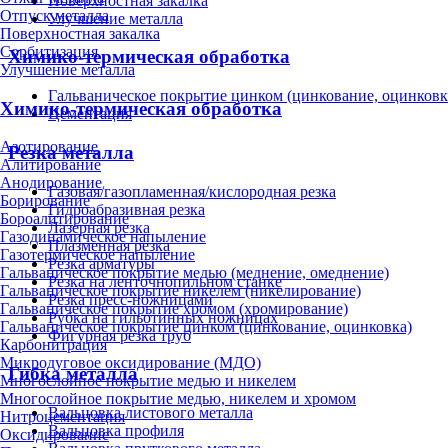
Поверхностная закалка
Отпуск металла
Улучшение металла
Поверхностная закалка
Сорбитизация
Химико-термическая обработка
Улучшение металла
Гальваническое покрытие цинком (цинкование, оцинковк
Химико-термическая обработка
Цементация
Азотирование
Резка металла
Алитирование
Анодирование
Газовая/газопламенная/кислородная резка
Борирование
Гидроабразивная резка
Бороалитирование
Лазерная резка
Газодинамическое напыление
Плазменная резка
Газотермическое напыление
Резка арматуры
Гальваническое покрытие медью (меднение, омеднение)
Резка на ленточнопильном станке
Гальваническое покрытие никелем (никелирование)
Резка пресс-ножницами
Гальваническое покрытие хромом (хромирование)
Рубка на гильотинных ножницах
Гальваническое покрытие цинком (цинкование, оцинковка)
Фигурная резка труб
Карбонитрация
Микродуговое оксидирование (МДО)
Гибка металла
Многослойное покрытие медью и никелем
Многослойное покрытие медью, никелем и хромом
Вальцовка листового металла
Нитроцементация
Вальцовка профиля
Оксидирование