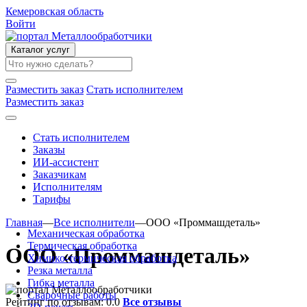
Кемеровская область
Войти
Каталог услуг
Разместить заказ
Стать исполнителем
Разместить заказ
Стать исполнителем
Заказы
ИИ-ассистент
Заказчикам
Исполнителям
Тарифы
Главная
—
Все исполнители
—
ООО «Проммашдеталь»
Механическая обработка
Термическая обработка
ООО «Проммашдеталь»
Химико-термическая обработка
Резка металла
Гибка металла
Сварочные работы
Рейтинг по отзывам:
0.0
Все отзывы