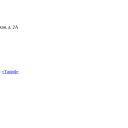
кая, д. 2А
й
«Тариф»