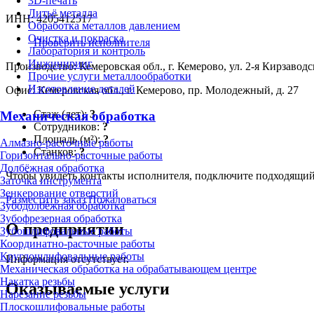
3D-печать
Литьё металла
ИНН: 4205412517
Обработка металлов давлением
Очистка и покраска
Проверить исполнителя
Лаборатория и контроль
Инжиниринг
Производство: Кемеровская обл., г. Кемерово, ул. 2-я Кирзаводс
Прочие услуги металлообработки
Изготовление деталей
Офис: Кемеровская обл., г. Кемерово, пр. Молодежный, д. 27
Стаж (лет):
3
Механическая обработка
Сотрудников:
?
Площадь (м²):
?
Алмазно-расточные работы
Станков:
?
Горизонтально-расточные работы
Долбёжная обработка
Чтобы увидеть контакты исполнителя, подключите подходящи
Заточка инструмента
Зенкерование отверстий
Разместить заказ
Пожаловаться
Зубодолбёжная обработка
Зубофрезерная обработка
О предприятии
Зубошлифовальные работы
Координатно-расточные работы
Круглошлифовальные работы
Информация отсутствует.
Механическая обработка на обрабатывающем центре
Накатка резьбы
Оказываемые услуги
Нарезание резьбы
Плоскошлифовальные работы