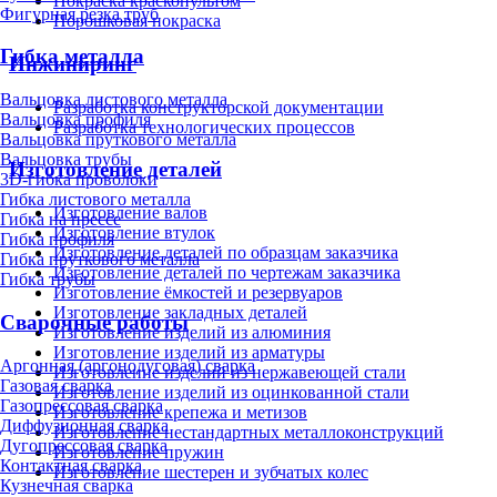
Покраска краскопультом
Фигурная резка труб
Порошковая покраска
Гибка металла
Инжиниринг
Вальцовка листового металла
Разработка конструкторской документации
Вальцовка профиля
Разработка технологических процессов
Вальцовка пруткового металла
Вальцовка трубы
Изготовление деталей
3D-гибка проволоки
Гибка листового металла
Изготовление валов
Гибка на прессе
Изготовление втулок
Гибка профиля
Изготовление деталей по образцам заказчика
Гибка пруткового металла
Изготовление деталей по чертежам заказчика
Гибка трубы
Изготовление ёмкостей и резервуаров
Изготовление закладных деталей
Сварочные работы
Изготовление изделий из алюминия
Изготовление изделий из арматуры
Аргонная (аргонодуговая) сварка
Изготовление изделий из нержавеющей стали
Газовая сварка
Изготовление изделий из оцинкованной стали
Газопрессовая сварка
Изготовление крепежа и метизов
Диффузионная сварка
Изготовление нестандартных металлоконструкций
Дугопрессовая сварка
Изготовление пружин
Контактная сварка
Изготовление шестерен и зубчатых колес
Кузнечная сварка