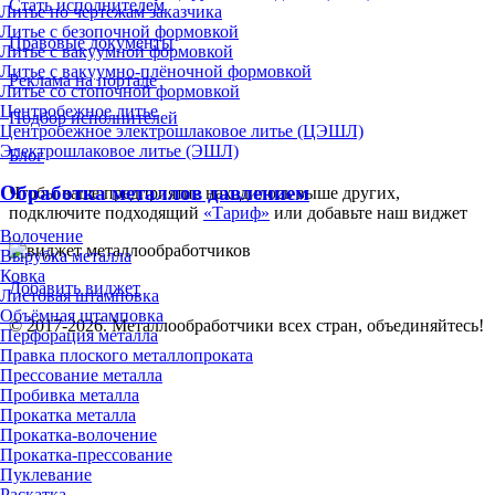
Стать исполнителем
Литье по чертежам заказчика
Литье с безопочной формовкой
Правовые документы
Литье с вакуумной формовкой
Литье с вакуумно-плёночной формовкой
Реклама на портале
Литье со стопочной формовкой
Центробежное литье
Подбор исполнителей
Центробежное электрошлаковое литье (ЦЭШЛ)
Электрошлаковое литье (ЭШЛ)
Блог
Обработка металлов давлением
Чтобы ваше предприятие находилось выше других,
подключите подходящий
«Тариф»
или добавьте наш виджет
Волочение
Вырубка металла
Ковка
Добавить виджет
Листовая штамповка
Объёмная штамповка
© 2017-2026. Металлообработчики всех стран, объединяйтесь!
Перфорация металла
Правка плоского металлопроката
Прессование металла
Пробивка металла
Прокатка металла
Прокатка-волочение
Прокатка-прессование
Пуклевание
Раскатка