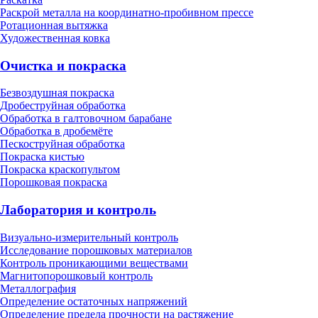
Раскрой металла на координатно-пробивном прессе
Ротационная вытяжка
Художественная ковка
Очистка и покраска
Безвоздушная покраска
Дробеструйная обработка
Обработка в галтовочном барабане
Обработка в дробемёте
Пескоструйная обработка
Покраска кистью
Покраска краскопультом
Порошковая покраска
Лаборатория и контроль
Визуально-измерительный контроль
Исследование порошковых материалов
Контроль проникающими веществами
Магнитопорошковый контроль
Металлография
Определение остаточных напряжений
Определение предела прочности на растяжение