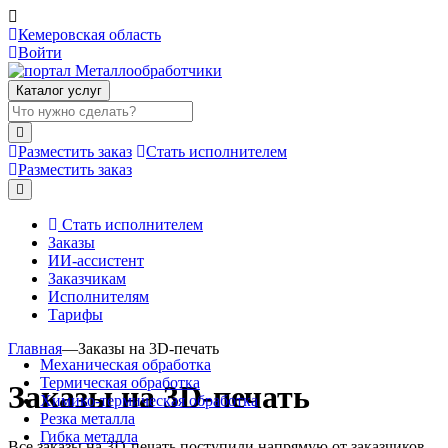
Кемеровская область
Войти
Каталог услуг
Разместить заказ
Стать исполнителем
Разместить заказ
Стать исполнителем
Заказы
ИИ-ассистент
Заказчикам
Исполнителям
Тарифы
Главная
—
Заказы на 3D-печать
Механическая обработка
Термическая обработка
Заказы на 3D-печать
Химико-термическая обработка
Резка металла
Гибка металла
Все заказы на 3D-печать поступили напрямую от заказчиков.