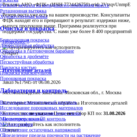
Реклама
АНО «ФЦК» (ИНН 7724426759) erid: 2VtzqvUnmpE
Раскрой металла на координатно-пробивном прессе
Ротационная вытяжка
Резерв роста уже есть на вашем производстве. Консультанты
Художественная ковка
ФЦК находят его и превращают в результат: издержки ниже,
выпуск продукции выше. Программа реализуется при
Очистка и покраска
поддержке государства. С нами уже более 8 400 предприятий
Безвоздушная покраска
Подробнее
Дробеструйная обработка
Обработка в галтовочном барабане
Открыт
Обработка в дробемёте
Пескоструйная обработка
Покраска кистью
Изготовление деталей
Покраска краскопультом
Порошковая покраска
Заказ №17945 от 06.08.2026
Лаборатория и контроль
Местонахождение заказчика: Московская обл., г. Москва
Визуально-измерительный контроль
Категории:
Механическая обработка
Изготовление деталей
Исследование порошковых материалов
Контроль проникающими веществами
Количество:
не указано
Цена:
нет
Сбор КП по:
31.08.2026
Магнитопорошковый контроль
Посмотреть заказ
Металлография
Определение остаточных напряжений
Открыт
Определение предела прочности на растяжение