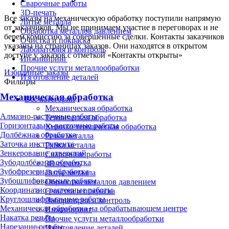
Сварочные работы
3D-печать
Все заказы на механическую обработку поступили напрямую
Литьё металла
от заказчиков. Мы не принимаем участие в переговорах и не
Обработка металлов давлением
берем комиссию за совершенные сделки. Контакты заказчиков
Очистка и покраска
указаны на страницах заказов. Они находятся в открытом
Лаборатория и контроль
доступе у заказов с отметкой «Контакты открыты»
Инжиниринг
Прочие услуги металлообработки
Избранные заказы
Изготовление деталей
Фильтры
Механическая обработка
Все категории
Механическая обработка
Алмазно-расточные работы
Термическая обработка
Горизонтально-расточные работы
Химико-термическая обработка
Долбёжная обработка
Резка металла
Заточка инструмента
Гибка металла
Зенкерование отверстий
Сварочные работы
Зубодолбёжная обработка
3D-печать
Зубофрезерная обработка
Литьё металла
Зубошлифовальные работы
Обработка металлов давлением
Координатно-расточные работы
Очистка и покраска
Круглошлифовальные работы
Лаборатория и контроль
Механическая обработка на обрабатывающем центре
Инжиниринг
Накатка резьбы
Прочие услуги металлообработки
Нарезание резьбы
Изготовление деталей