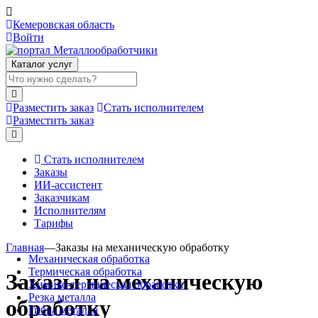
Кемеровская область
Войти
Каталог услуг
Разместить заказ
Стать исполнителем
Разместить заказ
Стать исполнителем
Заказы
ИИ-ассистент
Заказчикам
Исполнителям
Тарифы
Главная
—
Заказы на механическую обработку
Механическая обработка
Термическая обработка
Заказы на механическую
Химико-термическая обработка
Резка металла
обработку
Гибка металла