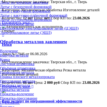
Местонахождение заказчика: Тверская обл., г. Тверь
Литье по чертежам заказчика
Литье с безопочной формовкой
Категории:
Механическая обработка
Изготовление деталей
Литье с вакуумной формовкой
Литье с вакуумно-плёночной формовкой
Количество:
12 шт
Цена:
нет
Сбор КП по:
23.08.2026
Литье со стопочной формовкой
Посмотреть заказ
Центробежное литье
Центробежное электрошлаковое литье (ЦЭШЛ)
Открыт
Электрошлаковое литье (ЭШЛ)
Обработка металлов давлением
Ножи
Волочение
Заказ №17946 от 06.08.2026
Вырубка металла
Ковка
Местонахождение заказчика: Тверская обл., г. Тверь
Листовая штамповка
Объёмная штамповка
Категории:
Механическая обработка
Резка металла
Перфорация металла
Изготовление деталей
Правка плоского металлопроката
Прессование металла
Количество:
66 шт
Цена:
2 000 руб
Сбор КП по:
23.08.2026
Пробивка металла
Посмотреть заказ
Прокатка металла
Прокатка-волочение
Прокатка-прессование
Ваш эксперт по операционной эффективности
Пуклевание
Раскатка