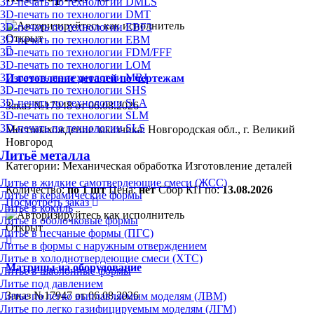
3D-печать по технологии DMLS
3D-печать по технологии DMT
3D-печать по технологии EBF3
Открыт
3D-печать по технологии EBM
3D-печать по технологии FDM/FFF
3D-печать по технологии LOM
3D-печать по технологии MBJ
Изготовление деталей по чертежам
3D-печать по технологии SHS
3D-печать по технологии SLA
Заказ №17948 от 06.08.2026
3D-печать по технологии SLM
3D-печать по технологии SLS
Местонахождение заказчика: Новгородская обл., г. Великий
Новгород
Литьё металла
Категории:
Механическая обработка
Изготовление деталей
Литье в жидкие самотвердеющие смеси (ЖСС)
Количество:
по 1 шт
Цена:
нет
Сбор КП по:
13.08.2026
Литье в керамические формы
Посмотреть заказ
Литье в кокиль
Литье в оболочковые формы
Открыт
Литье в песчаные формы (ПГС)
Литье в формы с наружным отверждением
Литье в холоднотвердеющие смеси (ХТС)
Матрицы на оборудование
Литье в шаблонные формы
Литье под давлением
Заказ №17947 от 06.08.2026
Литье по легко выплавляемым моделям (ЛВМ)
Литье по легко газифицируемым моделям (ЛГМ)