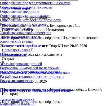
Определение предела прочности на сжатие
Определение предела текучести
Червячная пара
Определение твердости
Определение ударной вязкости
Заказ №17944 от 06.08.2026
Определение усталостной прочности
Радиографический контроль
Местонахождение заказчика: Белгородская обл.,
Термический анализ
Старооскольский район, с. Незнамово
Ультразвуковая толщинометрия
Ультразвуковой контроль
Категории:
Механическая обработка
Изготовление деталей
Химический анализ
Электронная микроскопия
Количество:
1 шт
Цена:
нет
Сбор КП по:
20.08.2026
Посмотреть заказ
Инжиниринг
Открыт
3D-сканирование деталей
Разработка 3D-моделей по чертежам
Переход эксентрический. Срочно!
Разработка конструкторской документации
Разработка технологических процессов
Реверс-инжиниринг
Заказ №17943 от 06.08.2026
Местонахождение заказчика: Нижегородская обл., г. Нижний
Прочие услуги металлообработки
Новгород
Лазерная гравировка
Категории:
Механическая обработка
Маркировка плазмой