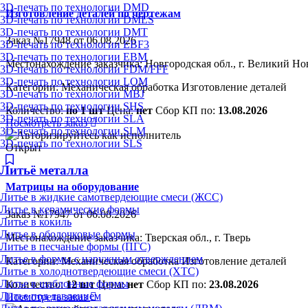
3D-печать по технологии DMD
Изготовление деталей по чертежам
3D-печать по технологии DMLS
3D-печать по технологии DMT
Заказ №17948 от 06.08.2026
3D-печать по технологии EBF3
3D-печать по технологии EBM
Местонахождение заказчика: Новгородская обл., г. Великий Но
3D-печать по технологии FDM/FFF
3D-печать по технологии LOM
Категории:
Механическая обработка
Изготовление деталей
3D-печать по технологии MBJ
3D-печать по технологии SHS
Количество:
по 1 шт
Цена:
нет
Сбор КП по:
13.08.2026
3D-печать по технологии SLA
Посмотреть заказ
3D-печать по технологии SLM
3D-печать по технологии SLS
Открыт
Литьё металла
Матрицы на оборудование
Литье в жидкие самотвердеющие смеси (ЖСС)
Литье в керамические формы
Заказ №17947 от 06.08.2026
Литье в кокиль
Литье в оболочковые формы
Местонахождение заказчика: Тверская обл., г. Тверь
Литье в песчаные формы (ПГС)
Литье в формы с наружным отверждением
Категории:
Механическая обработка
Изготовление деталей
Литье в холоднотвердеющие смеси (ХТС)
Литье в шаблонные формы
Количество:
12 шт
Цена:
нет
Сбор КП по:
23.08.2026
Литье под давлением
Посмотреть заказ