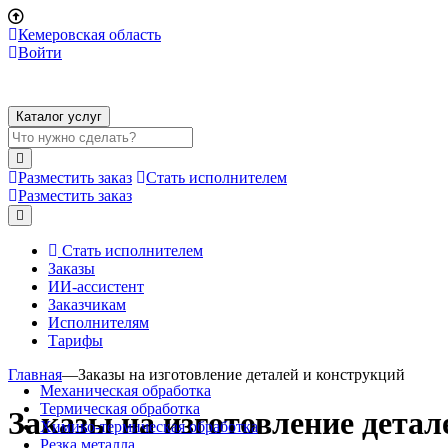
Кемеровская область
Войти
Каталог услуг
Разместить заказ
Стать исполнителем
Разместить заказ
Стать исполнителем
Заказы
ИИ-ассистент
Заказчикам
Исполнителям
Тарифы
Главная
—
Заказы на изготовление деталей и конструкций
Механическая обработка
Термическая обработка
Заказы на изготовление детал
Химико-термическая обработка
Резка металла