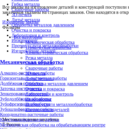
Гибка металла
Все заказы на изготовление деталей и конструкций поступили
Сварочные работы
заказчиков указаны на страницах заказов. Они находятся в отк
3D-печать
Литьё металла
Избранные заказы
Обработка металлов давлением
Фильтры
Очистка и покраска
Лаборатория и контроль
Все категории
Инжиниринг
Механическая обработка
Прочие услуги металлообработки
Термическая обработка
Изготовление деталей
Химико-термическая обработка
Резка металла
Механическая обработка
Гибка металла
Сварочные работы
Алмазно-расточные работы
3D-печать
Горизонтально-расточные работы
Литьё металла
Долбёжная обработка
Обработка металлов давлением
Заточка инструмента
Очистка и покраска
Зенкерование отверстий
Лаборатория и контроль
Зубодолбёжная обработка
Инжиниринг
Зубофрезерная обработка
Прочие услуги металлообработки
Зубошлифовальные работы
Изготовление деталей
Координатно-расточные работы
Местонахождение заказчика
Круглошлифовальные работы
Россия
Механическая обработка на обрабатывающем центре